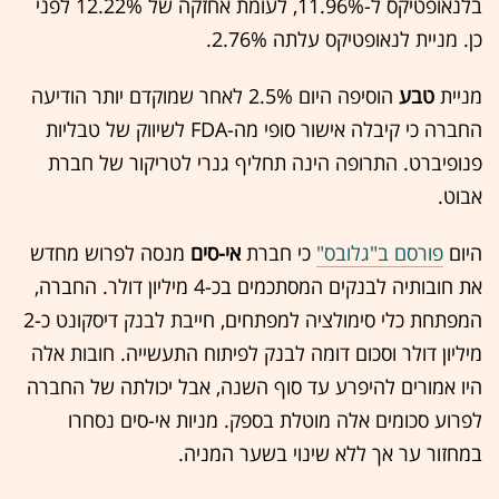
בלנאופטיקס ל-11.96%, לעומת אחזקה של 12.22% לפני
כן. מניית לנאופטיקס עלתה 2.76%.
מניית
טבע
הוסיפה היום 2.5% לאחר שמוקדם יותר הודיעה
החברה כי קיבלה אישור סופי מה-FDA לשיווק של טבליות
פנופיברט. התרופה הינה תחליף גנרי לטריקור של חברת
אבוט.
היום
פורסם ב"גלובס"
כי חברת
אי-סים
מנסה לפרוש מחדש
את חובותיה לבנקים המסתכמים בכ-4 מיליון דולר. החברה,
המפתחת כלי סימולציה למפתחים, חייבת לבנק דיסקונט כ-2
מיליון דולר וסכום דומה לבנק לפיתוח התעשייה. חובות אלה
היו אמורים להיפרע עד סוף השנה, אבל יכולתה של החברה
לפרוע סכומים אלה מוטלת בספק. מניות אי-סים נסחרו
במחזור ער אך ללא שינוי בשער המניה.