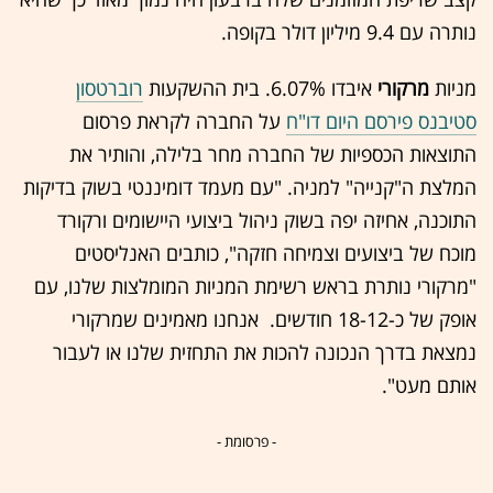
נותרה עם 9.4 מיליון דולר בקופה.
מניות
מרקורי
איבדו 6.07%. בית ההשקעות
רוברטסון
סטיבנס פירסם היום דו"ח
על החברה לקראת פרסום
התוצאות הכספיות של החברה מחר בלילה, והותיר את
המלצת ה"קנייה" למניה. ‏‎"עם מעמד דומיננטי בשוק בדיקות
התוכנה, אחיזה יפה בשוק ניהול ביצועי היישומים ורקורד
מוכח של ביצועים וצמיחה חזקה", כותבים האנליסטים
"מרקורי נותרת בראש רשימת המניות המומלצות שלנו, עם
אופק של כ‏-‏12‏-‏18 חודשים. ‎‏ אנחנו מאמינים שמרקורי
נמצאת בדרך הנכונה להכות את התחזית שלנו או לעבור
אותם מעט".
- פרסומת -