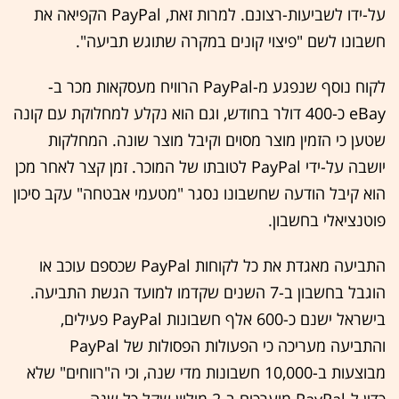
על-ידו לשביעות-רצונם. למרות זאת, ‏PayPal הקפיאה את
חשבונו לשם "פיצוי קונים במקרה שתוגש תביעה".
לקוח נוסף שנפגע מ-‏PayPal הרוויח מעסקאות מכר ב-
eBay כ-400 דולר בחודש, וגם הוא נקלע למחלוקת עם קונה
שטען כי הזמין מוצר מסוים וקיבל מוצר שונה. המחלקות
יושבה על-ידי ‏PayPal לטובתו של המוכר. זמן קצר לאחר מכן
הוא קיבל הודעה שחשבונו נסגר "מטעמי אבטחה" עקב סיכון
פוטנציאלי בחשבון.
התביעה מאגדת את כל לקוחות ‏PayPal שכספם עוכב או
הוגבל בחשבון ב-7 השנים שקדמו למועד הגשת התביעה.
בישראל ישנם כ-600 אלף חשבונות ‏PayPal פעילים,
והתביעה מעריכה כי הפעולות הפסולות של ‏PayPal
מבוצעות ב-10,000 חשבונות מדי שנה, וכי ה"רווחים" שלא
כדין ל-‏PayPal מוערכים ב-2 מיליון שקל כל שנה.