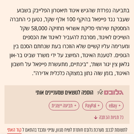
בתביעה נפרדת שהגיש
איגוד תיאטרון הפלייבק בשבוע
שעבר נגד פייפאל בהיקף 100 אלף שקל, נטען כי החברה
המספקת שירותי סליקת אשראי
מחזיקה 58,000 שקל
השייכים לאיגוד, מסרבת להעביר לאיגוד את הכספים
ומערימה עליו קשיים שלא הוזכרו בעת שנחתם הסכם בין
הגופים.
לטענת האיגוד, המיוצג על ידי משרד שביט בר-און
גלאון צין יגור ושות', "בינתיים, מתעשרת פייפאל על חשבון
האיגוד, בזמן שזה נתון במצוקה כלכלית אדירה".
הוספה לנושאים שמעניינים אותי
eBay
תביעה ייצוגית
כל תגיות הכתבה
לתשומת לבכם: מערכת גלובס חותרת לשיח מגוון, ענייני ומכבד בהתאם ל
קוד האתי