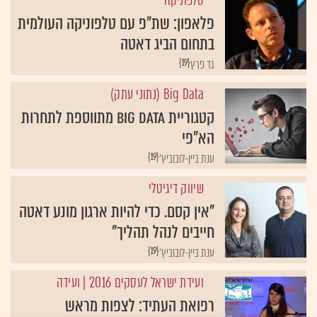
טלפוניקה
פלאפון: שת"פ עם טלפוניקה העולמית
בתחום הביג דאטה
{19}
גד פרץ
Big Data (נתוני עתק)
קטגוריית BIG DATA מתווספת לתחרות
הא"פי
{19}
ענת ביין-לובוביץ'
שיווק דיגיטלי
"אין קסם. כדי להיות ארגון מונע דאטה
חייבים לנהל תהליך"
{19}
ענת ביין-לובוביץ'
ועידת ישראל לעסקים 2016
| ועידה
רפואת העתיד: לצפות מראש