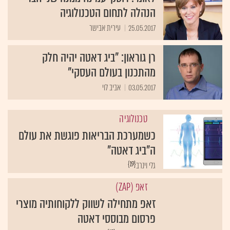
הנהלה לתחום הטכנולוגיה
25.05.2017
עירית אבישר
רן גוראון: "ביג דאטה יהיה חלק
מהתכנון בעולם העסקי"
03.05.2017
אביב לוי
טכנולוגיה
כשמערכת הבריאות פוגשת את עולם
ה"ביג דאטה"
{19}
גלי וינרב
זאפ (ZAP)
זאפ מתחילה לשווק ללקוחותיה מוצרי
פרסום מבוססי דאטה