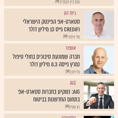
{19}
ענת ביין-לובוביץ'
גיוס הון
סטארט-אפ הפינטק הישראלי
CrediFi גייס 13 מיליון דולר
{19}
טלי ציפורי
אשפוז
חברה שמונעת סיבוכים בחולי טיפול
נמרץ גייסה 8.3 מיליון דולר
{19}
גלי וינרב
AIG
AIG: נשקיע בחברות סטארט-אפ
בתחום החדשנות בביטוח
{19}
רון שטיין