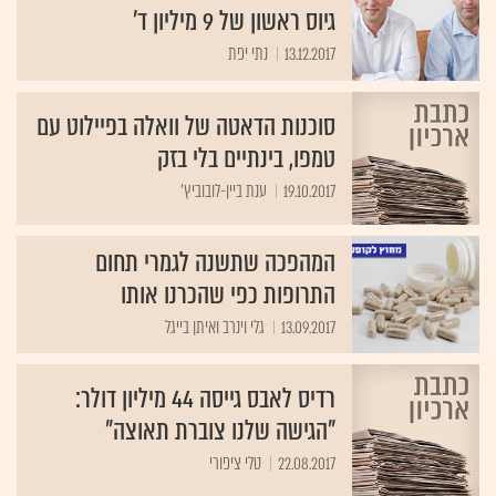
גיוס ראשון של 9 מיליון ד'
13.12.2017
נתי יפת
סוכנות הדאטה של וואלה בפיילוט עם
טמפו, בינתיים בלי בזק
19.10.2017
ענת ביין-לובוביץ'
המהפכה שתשנה לגמרי תחום
התרופות כפי שהכרנו אותו
13.09.2017
גלי וינרב ואיתן בייגל
רדיס לאבס גייסה 44 מיליון דולר:
"הגישה שלנו צוברת תאוצה"
22.08.2017
טלי ציפורי