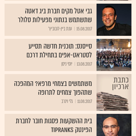
גבי אטל מקים חברת ביג דאטה
שתשתמש בנתוני מפעילות סלולר
15.08.2017
ענת ביין-לובוביץ'
סייסנס: תוכנית חדשה תסייע
לסטראט-אפים בתחילת דרכם
13.08.2017
יוסי ניסן
משתמשים בצמחי מרפא? המהפכה
שתהפוך צמחים לתרופה
11.08.2017
גלי וינרב
בית ההשקעות פסגות חובר לחברת
הפינטק TipRanks