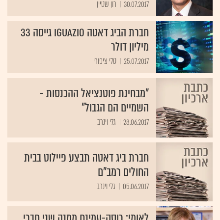
30.07.2017
רון שטיין
חברת הביג דאטה iguazio גייסה 33
מיליון דולר
25.07.2017
טלי ציפורי
"מבחינת פוטנציאל ההכנסות -
השמיים הם הגבול"
28.06.2017
גלי וינרב
חברת ביג דאטה תבצע פיילוט בבית
החולים רמב"ם
05.06.2017
גלי וינרב
לאומי: רוסק-עמינח ממנה שני חברי