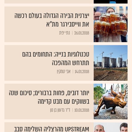
יצרנית הבירה הגדולה בעולם רכשה
את ווייסבירגר מת"א
26.01.2018
נתי יפת
טכנולוגיות בנייה: התחומים בהם
תתרחש המהפכה
14.01.2018
אבי טמקין
יותר דובים, פחות ברבורים; סיכום שנה
בשווקים עם מבט קדימה
10.01.2018
ד"ר גדעון בן נון
Upstream מהרצליה השלימה סבב