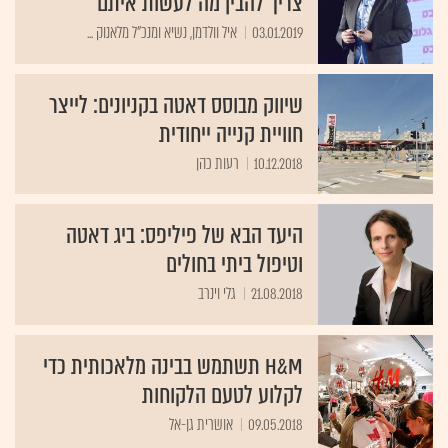
צריך להבין מה לעשות איתם"
03.01.2019
איל וולדמן, נשיא ומנכ"ל מלאנוק ...
שיווק מבוסס דאטה בקניונים: לייצר
חוויית קנייה ייחודית
10.12.2018
רעות כהן
היעד הבא של פיליפס: ביג דאטה
וטיפול ביתי בחולים
21.08.2018
גלי וינרב
H&M תשתמש בבינה מלאכותית כדי
לקלוע לטעם הלקוחות
09.05.2018
אושרית גן-אל