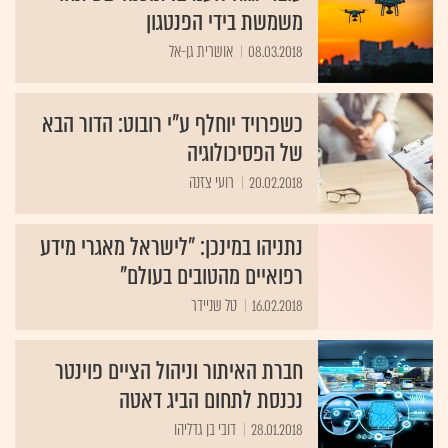
משמשת בידי הפנטגון
08.03.2018
אושרית גן-אל
כשפרויד יוחלף ע"י רובוט: הדור הבא
של הפסיכולוגיה
20.02.2018
רועי צזנה
נתניהו במינכן: "לישראל מאגרי מידע
רפואיים מהטובים בעולם"
16.02.2018
טל שניידר
חברת האיתור וניהול הציים פוינטר
נכנסת לתחום הביג דאטה
28.01.2018
דובי בן גדליהו