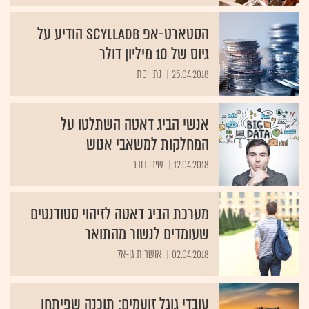
הסטארט-אפ ScyllaDB הודיע על
גיוס של 10 מיליון דולר
25.04.2018
נתי יפת
אנשי הביג דאטה השתלטו על
המחלקות למשאבי אנוש
12.04.2018
שירי דובר
מערכת הביג דאטה לזיהוי סטודנטים
שעומדים לנשור מהתואר
02.04.2018
אושרית גן-אל
עובדי גוגל זועמים: תוכנה שפיתחו