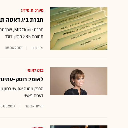
מערכות מידע
חברת ביג דאטה תב
תמורת 235 מיליון דולר
גלי וינרב
05.06.2017
בנק לאומי
לאומי: רוסק-עמינח
הבנק ממנה את שי בסון ממג
דאטה ראשי
עירית אבישר
25.05.2017