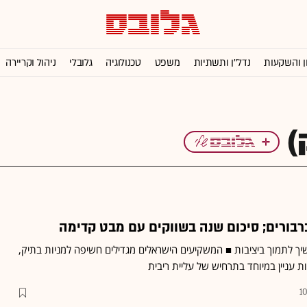
ן והשקעות
נדל''ן ותשתיות
משפט
טכנולוגיה
גלובלי
ניהול וקריירה
ברבורים; סיכום שנה בשווקים עם מבט קדימה
יך לתמוך ביציבות ■ המשקיעים הישראלים מגדילים חשיפה למניות בתיק,
ת עניין במיוחד בתרחיש של עליית ריבית
10