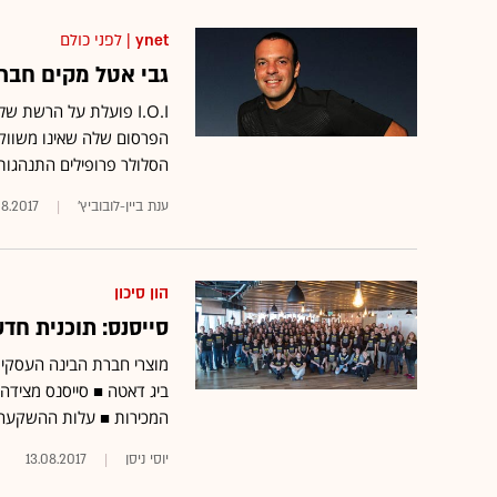
ynet
| לפני כולם
גבי אטל מקים חבר
הפרסום שלה שאינו משווק 
הסלולר פרופילים התנהגות
ענת ביין-לובוביץ'
08.2017
הון סיכון
סייסנס: תוכנית ח
מוצרי חברת הבינה העסקית
ביג דאטה ■ סייסנס מצידה,
המכירות ■ עלות ההשקעה: 
יוסי ניסן
13.08.2017