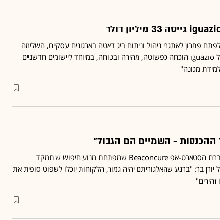
ח פתרון לאתגרי ניהול וניתוח ביג דאטה בארגונים עסקיים, השלימה
סבב B ■ "הפלטפורמה של iguazio הוכחה כפשוטה, מהירה ובטוחה, במיוחד ליישומים חדשניים
למידת מכונה"
 ההכנסות - השמיים הם הגבול"
נועם שטרן פרי משקיע בחברת הסטארט-אפ Beaconcure שמפתחת מנוע חיפוש שיתמקד
יורן בר: "ברגע שהאלגוריתם יהיה גמור, הלקוחות יוכלו לשפוט סופית את
זהירים"