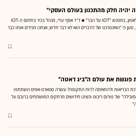
טה יהיה חלק מהתכנון בעולם העסקי"
כך אמר רן גוראון, מנכ"ל פלאפון, במפגש "IOT על הבר" ■ ד"ר אסף עדי, מנהל בכיר בתחום ה-IOT
במעבדת המחקר של IBM, טען כי "האינטרנט של הדברים הוא לא דבר חדש; אנחנו מכירים אותו כבר
פוגשת את עולם ה"ביג דאטה"
כת הבריאות ולהתאימה לרוח התקופה? עשרה סטארט-אפים השתתפו
מובילה" של פורום ריבוט והציגו חידושים מרתקים המושתתים ברובם על
"