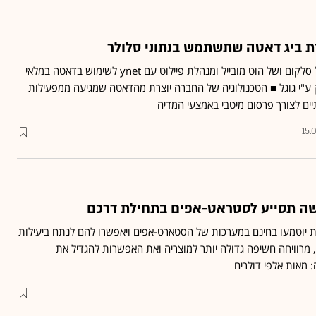
ת ביג דאטה שתשתמש בנתוני סלולר
I.O.I פועלת על הרשת של סלקום ושל הוט מובייל ומנהלת פיילוט עם ynet לשימוש בדאטה במלאי
ע"י גוגל ■ הטכנולוגיה של החברה יוצרת מהדאטה שמגיעה ממפעילות
יים לצורך פרסום מיטבי באמצעי המדיה
15.
דשה תסייע לסטראט-אפים בתחילת דרכם
 יוטמעו בחינם במערכות של הסטארט-אפים ויאפשרו להם לנתח ביעילות
 מרוויחה חשיפה גדולה יותר למוצריה ואת האפשרות להגדיל את
מאות אלפי דולרים