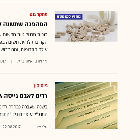
מחקר גנטי
המהפכה שתשנה לגמ
בזכות טכנולוגיות חדשות 
הקרובות לחזית חשובה בפי
עולם התרופות, ומה דרוש כ
גלי וינרב ואיתן בייגל
2017
גיוס הון
רדיס לאבס גייסה 44 מיליון דולר: "הגישה שלנו צוברת תאוצה"
בשנה שעברה נבחרה רדיס,
המנכ"ל עופר בנגל: "החבר
טלי ציפורי
22.08.2017