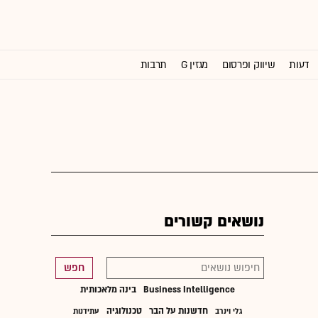
דעות
שיווק ופרסום
מגזין G
תרבות
וול סטריט ג'ורנל
נושאים קשורים
חפש
Business Intelligence
בינה מלאכותית
חדשנות על הבר
טכנולוגיה
גלי וינרב
עתידנות