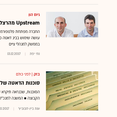
גיוס הון
Upstream מהרצליה השלימה סבב גיוס ראשון של 9 מיליון ד'
החברה מפתחת פלטפורמת ענן
עושה שימוש בביג דאטה כדי
בממשק למנהלי ציים
נתי יפת
13.12.2017
בזק
| לפני כולם
סוכנות הדאטה של ו
הקבוצה ■ המשנה למנכ"ל ו
ענת ביין-לובוביץ'
10.2017