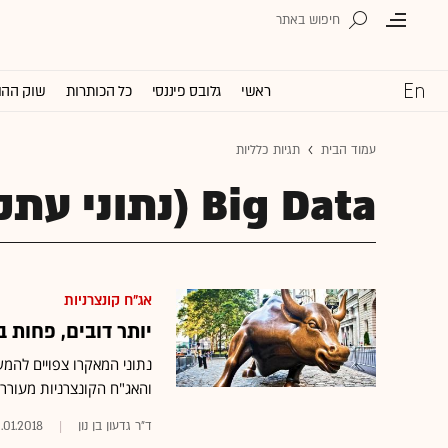
ראשי
גלובס פיננסי
כל הכותרות
שוק ההו
עמוד הבית
תגיות כלליות
Big Data (נתוני עתק)
אג"ח קונצרניות
יותר דובים, פחות 
נתוני המאקרו צפויים להמש
והאג"ח הקונצרניות מעוררו
ד"ר גדעון בן נון
.01.2018