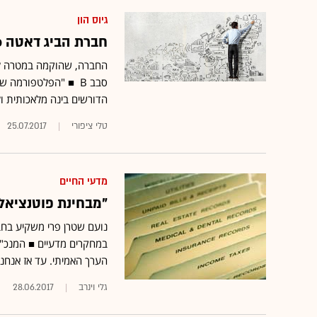
גיוס הון
חברת הביג דאטה iguazio גייסה 33 מיליון דולר
החברה, שהוקמה במטרה לפת
הדורשים בינה מלאכותית ו
טלי ציפורי
25.07.2017
מדעי החיים
"מבחינת פוטנציאל
במחקרים מדעיים ■ המנכ"ל 
הערך האמיתי. עד אז אנחנו 
גלי וינרב
28.06.2017