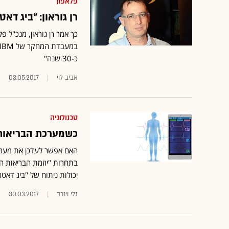
פלאפון
רן גוראון: "ביג דא
כ-30 שנה"
אביב לוי
03.05.2017
טכנולוגיה
כשמערכת הבריאות 
האם אפשר לעדכן את מער
בתחרות "יוזמת הבריאות ה
יכולות ניתוח של "ביג דאטה
גלי וינרב
30.03.2017