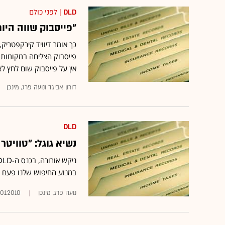
DLD
| לפני כולם
"פייסבוק שווה היום לכל הפחו
כך אומר דיוויד קירקפטריק
פייסבוק הצליחה במקומות ש
אין על פייסבוק שום לחץ 
דורון אביגד ונועה פרג, מינכן
DLD
נשיא גוגל: "טוויטר
במנוע החיפוש שלנו פעם 
נועה פרג, מינכן
.01.2010