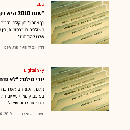
DLD
"שנת 2010 היא רק ההתחלה של שוק הווידיאו באינטרנט"
משולבים בו פרסומות, בין 
שלנו להכנסות"
דורון אביגד ונועה פרג, מינכן
Digital Sky
יורי מילנר: "לא נד
מדהימות למוניטיזציה"
נועה פרג, מינכן
.01.2010