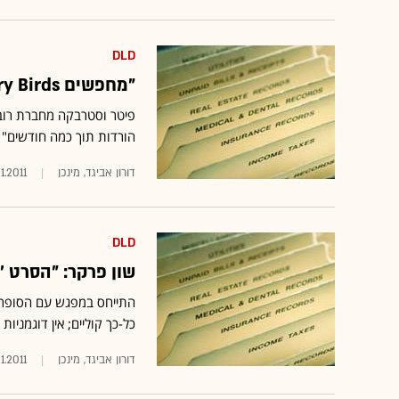
DLD
"מחפשים Angry Birds בגוגל יותר מממיקי מאוס"
הורדות תוך כמה חודשים"
דורון אביגד, מינכן
1.2011
DLD
שון פרקר: "הסרט 
כל-כך קוליים; אין דוגמניו
דורון אביגד, מינכן
1.2011