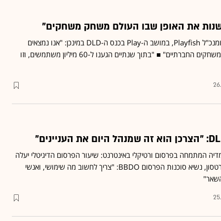
לשנות את האופן שבו העולם משחק משחקים"
קריסטין סגרסטרייל, מייסד ומנכ"ל Playfish, במושב ה-Play בכנס ה-DLD במינכן: "אנו נמצאים
בתקופה של גאות בשוק המשחקים החברתיים" ■ "בתוך שנתיים הגענו ל-60 מיליון משתמשים, וזו
26
מדיה המתמחה בפרסום ורטיקלי באינטרנט: שיעור הפרסום הדיגיטלי יעלה
ל-20%-25% ■ אנדרו רוברטסון, נשיא סוכנות הפרסום BBDO: "צריך לחשוב מה שימושי, ואנשי
השאר"
25