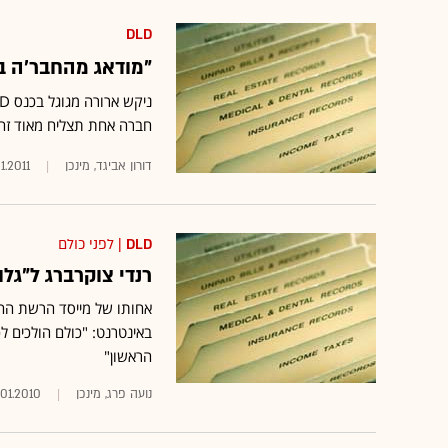
DLD
"מודאג מהחבר'ה ב
חברה אחת תצליח מאוד זה 
דורון אביגד, מינכן
1.2011
DLD
| לפני כולם
רנדי צוקרברג ל"גל
אחותו של מייסד הרשת החב
באינטרנט: "כולם הולכים לכ
הראשון"
נועה פרג, מינכן
.01.2010