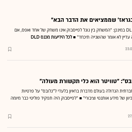
גראז' שממציאים את הדבר הבא"
ניקש ארורה מגוגל בכנס DLD במינכן: "המשחק בין גוגל לפייסבוק אינו משחק של אחד ואפס, אם
עדיין לא אומר שהשנייה תיכחד" ■
לכל הידיעות מכנס DLD
23.0
ובס": "טוויטר הוא כלי תקשורת מעולה"
רתית הגדולה בעולם מדברת בראיון בלעדי ל"גלובס" על פרטיות
יוון של מידע אותנטי וציבורי" ■ "לפייסבוק היה תפקיד פוליטי כבר מיומה
27