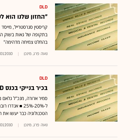
DLD
"החזון שלנו הוא 
בהחלט צמיחה מדהימה"
נועה פרג, מינכן
.01.2010
DLD
בכיר בנייקי בכנס DLD: "הצרכן הוא זה שמנהל היום את העניינים"
סמיר ארורה, מנכ"ל גלאם 
הטכנולוגיה כבר יעשו את 
נועה פרג, מינכן
.01.2010