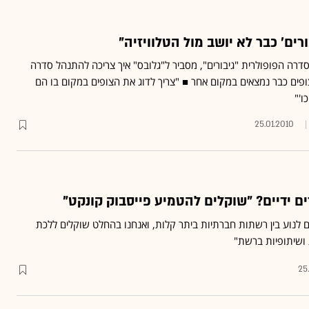
רים' כבר לא יושב מול הטלוויזיה"
 הסדרה הפופולרית "גיבורים", מסביר ל"גלובס" איך צריכה להתנהל סדרה
צופים כבר נמצאים במקום אחר ■ "צריך לדוג את הצופים במקום בו הם
ו'"
25.01.2010
ים ידיים? "שוקלים להטמיע פייסבוק קונקט"
צים לנוע בין רשתות חברתיות ביתר קלות, ואנחנו בהחלט שוקלים ללכת
ת ושיתופיות ברשת"
25