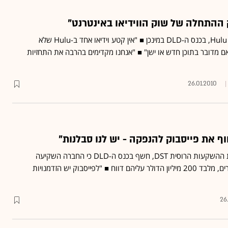
כך אמר ג'ייסון קילר, מנכ"ל Hulu, בכנס ה-DLD במינכן ■ "אין קטע וידיאו אחד ב-Hulu שלא
אם מדובר בתוכן חדש או ישן" ■ "אנחנו מקדימים בהרבה את התחזיות
26.01.2010
חוף את פייסבוק להנפקה - יש לנו סבלנות"
מילנר, העומד בראש חברת ההשקעות הרוסית DST, חשף בכנס ה-DLD כי החברה השקיעה
בפייסבוק מאות מיליוני דולרים, מלבד 200 מיליון הדולר עליהם דווח ■ "לפייסבוק יש הזדמנויות
26