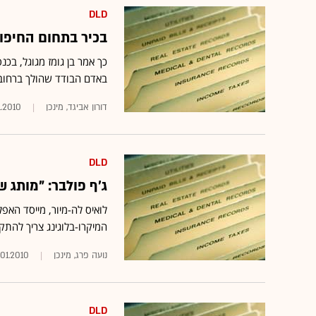
DLD
בכיר בתחום החיפוש
באדם הבודד שהולך ברחוב
דורון אביגד, מינכן
1.2010
DLD
ג'ף פולבר: "מותג 
המיקרו-בלוגינג צריך להתקדם מ-60 מיליון משתמשים ל-
נועה פרג, מינכן
.01.2010
DLD