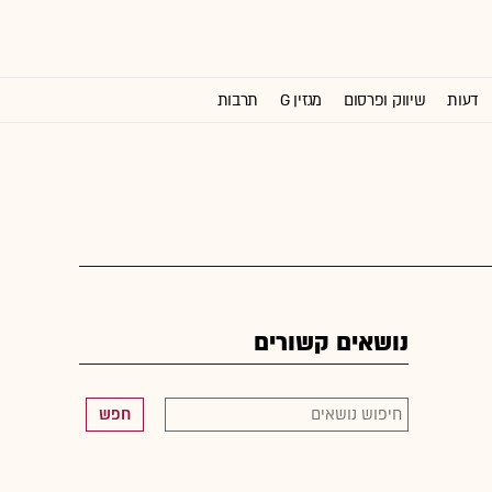
דעות
שיווק ופרסום
מגזין G
תרבות
וול סטריט ג'ורנל
נושאים קשורים
חפש