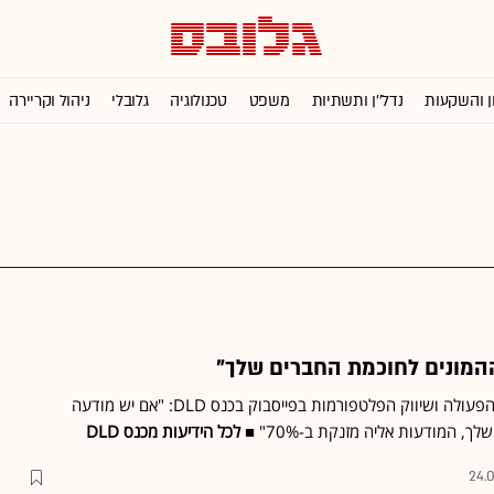
ן והשקעות
נדל''ן ותשתיות
משפט
טכנולוגיה
גלובלי
ניהול וקריירה
המונים לחוכמת החברים שלך"
דן רוז, האחראי על שיתופי-הפעולה ושיווק הפלטפורמות בפייסבוק בכנס DLD: "אם יש מודעה
 המודעות אליה מזנקת ב-70%" ■
לכל הידיעות מכנס DLD
24.0