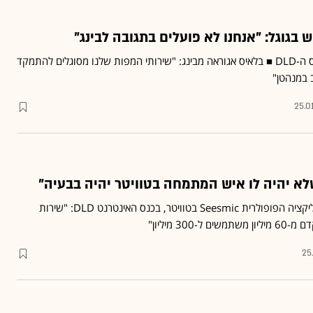
 בגוגל: "אנחנו לא פועלים בתגובה לבינג"
כך אמר בן גומז מגוגל, בכנס ה-DLD ■ בלאיס אגוראה מבינג: "שירותי המפות שלנו מסוגלים להתמקד
 במנהטן"
25.0
שלא יהיה לו איש המתמחה בטוויטר יהיה בבעיה"
לואיס לה-מיור, מייסד האפליקציה הפופולרית Seesmic בטוויטר, בכנס האינטרנט DLD: "שירות
300 מיליון"
25