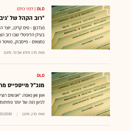
DLD
| לפני כולם
"רוב הקהל של 'גיבו
(עדכון) - טים קרינג, יוצר
בעידן הדיגיטלי שבו רוב ה
נמצאים - פייסבוק, טוויטר וכ
נועה פרג ודורון אביגד, מינכן
DLD
מנכ"ל מייספייס מר
אוון ואן נאטה: "אנשים רו
לכיוון הזה של יותר פתיחו
נועה פרג, מינכן
.01.2010