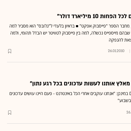
ת 10 מיליארד דולר"
, מחבר הספר "פייסבוק אפקט" ■ בראיון בלעדי ל"גלובס" הוא מסביר למה
בהם מייספייס נכשלה, למה בין פייסבוק לטוויטר יש הבדל תהומי, ולמה
לצאת להנפקה
26.01.2010
 מאלץ אותנו לעשות עדכונים בכל רגע נתון"
ניקש אורורה, בכנס ה-DLD במינכן: "אנחנו עוקבים אחרי הכל באינטרנט - פעם היינו עושים עדכונים
בשבוע"
26