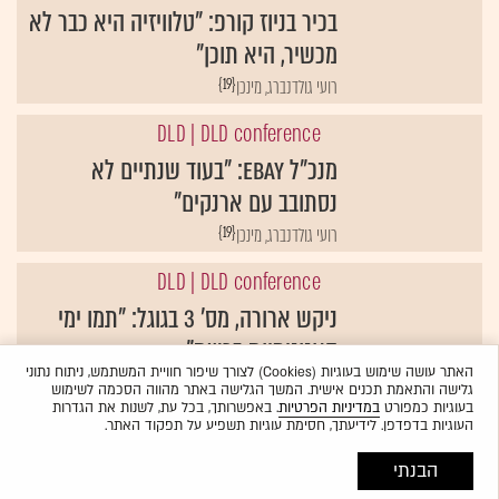
בכיר בניוז קורפ: "טלוויזיה היא כבר לא
מכשיר, היא תוכן"
{19}
רועי גולדנברג, מינכן
DLD
| DLD conference
מנכ"ל eBay: "בעוד שנתיים לא
נסתובב עם ארנקים"
{19}
רועי גולדנברג, מינכן
DLD
| DLD conference
ניקש ארורה, מס' 3 בגוגל: "תמו ימי
האנונימיות ברשת"
האתר עושה שימוש בעוגיות (Cookies) לצורך שיפור חוויית המשתמש, ניתוח נתוני
{19}
דורון אביגד, מינכן
גלישה והתאמת תכנים אישית. המשך הגלישה באתר מהווה הסכמה לשימוש
בעוגיות כמפורט
במדיניות הפרטיות
. באפשרותך, בכל עת, לשנות את הגדרות
העוגיות בדפדפן. לידיעתך, חסימת עוגיות תשפיע על תפקוד האתר.
הבנתי