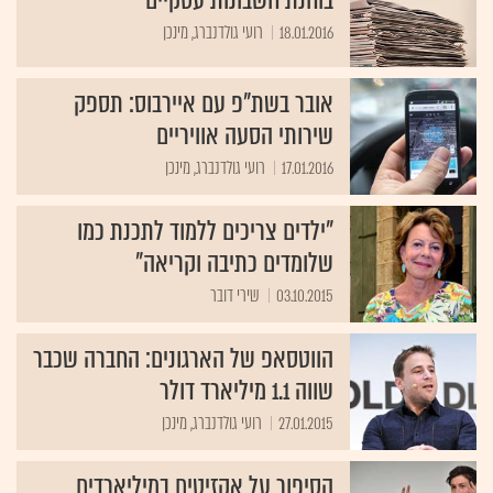
בוחנת חשבונות עסקיים
18.01.2016
רועי גולדנברג, מינכן
אובר בשת"פ עם איירבוס: תספק
שירותי הסעה אוויריים
17.01.2016
רועי גולדנברג, מינכן
"ילדים צריכים ללמוד לתכנת כמו
שלומדים כתיבה וקריאה"
03.10.2015
שירי דובר
הווטסאפ של הארגונים: החברה שכבר
שווה 1.1 מיליארד דולר
27.01.2015
רועי גולדנברג, מינכן
הסיפור על אקזיטים במיליארדים