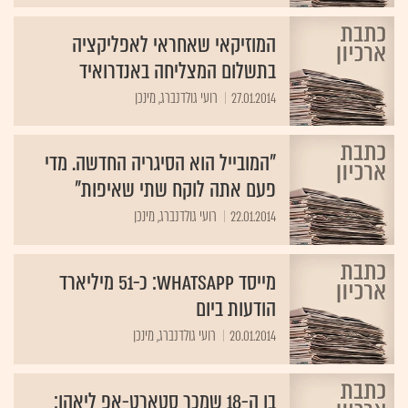
המוזיקאי שאחראי לאפליקציה
בתשלום המצליחה באנדרואיד
27.01.2014
רועי גולדנברג, מינכן
"המובייל הוא הסיגריה החדשה. מדי
פעם אתה לוקח שתי שאיפות"
22.01.2014
רועי גולדנברג, מינכן
מייסד WhatsApp: כ-51 מיליארד
הודעות ביום
20.01.2014
רועי גולדנברג, מינכן
בן ה-18 שמכר סטארט-אפ ליאהו: