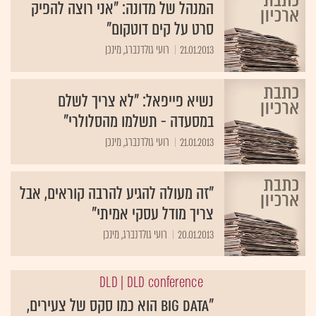
המנהל של מדונה: "אני רוצה להפיק
סרט על קים דוטקום"
21.01.2013
רועי גולדנברג, מינכן
נשיא פייפאל: "לא צריך לשלם
במסעדה - תשלמו מהסלולרי"
21.01.2013
רועי גולדנברג, מינכן
"זה מעולה להגיע להרבה קוראים, אבל
צריך מודל עסקי אמיתי"
20.01.2013
רועי גולדנברג, מינכן
DLD
| DLD conference
"Big Data הוא כמו סקס של צעירים,