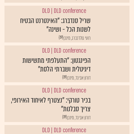
DLD
| DLD conference
שריל סנדברג: "האינטרנט הבטיח
לשנות הכל - ושינה"
{19}
רועי גולדנברג, מינכן
DLD
| DLD conference
הפינגטון: "התעלפתי מתשישות
דיגיטלית ושברתי הלסת"
{19}
דורון אביגד, מינכן
DLD
| DLD conference
בכיר טורקי: "נצטרף לאיחוד האירופי,
צריך סבלנות"
{19}
דורון אביגד, מינכן
DLD
| DLD conference