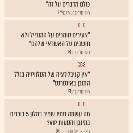
כולם מדברים על זה"
{19}
רועי גולדנברג, מינכן
DLD
"צעירים סומכים על המובייל ולא
חושבים על האשראי שלהם"
{19}
רועי גולדנברג
CBS
"אין קניבליזציה של הטלוויזיה בגלל
התוכן באינטרנט"
{19}
רועי גולדנברג
DLD
מה עשתה סתיו שפיר במלון 5 כוכבים
במינכן והסעות VIP?
{19}
גיא קצוביץ' ונדב נוימן