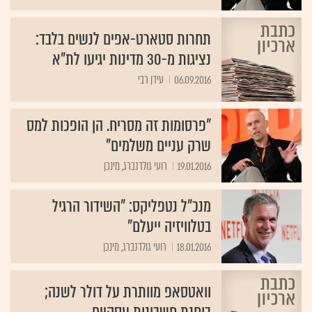
תחרות סטארט-אפים לנשים בלבד:
נציגות מ-30 מדינות יגיעו לת"א
06.09.2016
עידן רבי
"פרסומות זה מסריח. הן הופכות למס
שרק עניים משלמים"
19.01.2016
רועי גולדנברג, מינכן
מנכ"ל נטפליקס: "השידור הרגיל
בטלוויזיה ייעלם"
18.01.2016
רועי גולדנברג, מינכן
וואטסאפ מוותרת על דולר לשנה;