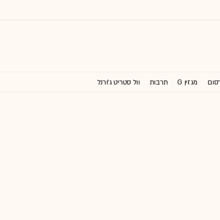
רסום
מגזין G
תרבות
וול סטריט ג'ורנל