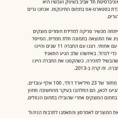
וניברסיטת תל אביב בשיווק ועכשיו היא
דת בסטארט-אפ בתחום התינוקות. אנחנו גרים
רים.
פיתחה מכשיר סריקה למדידת חומרים מוצקים
מציג את התוצאה בתמונה תלת ממדית. המייסד
והיזם, אופיר פרל, התחתן מאוחר יותר עם אחותי. רצנו עם החברה 11 שנים והיינו
 כדי לגדול. באיזשהו שלב הגיע התאגיד
שהבשיל למכירה. כשהקמנו את החברה היינו
זה קרה ב-2013.
אמרסון: מהחברות הגדולות באמריקה, מחזור של 23 מיליארד דולר, 100 אלף עובדים.
גיעו לכאן, הם התלהבו בעיקר מהחשיבה מחוץ
בתחום המוצקים אחרי שהובילו בתחום הנוזלים.
את המוצרים לאמרסון והתאמנו לתרבות הניהול