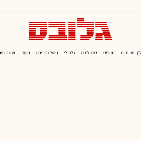
''ן ותשתיות
משפט
טכנולוגיה
גלובלי
ניהול וקריירה
דעות
שיווק ופ