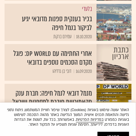
בלעדי
בכיר בענקית ספנות מדובאי יגיע
לביקור בנמל חיפה
18.10.2020
עמירם ברקת
אחרי החתימה עם DP WORLD: פוגל
מקדם הסכמים נוספים בדובאי
16.09.2020
דובי בן גדליהו
מנמל דובאי לנמל חיפה: חברת ענק
מהאמירויות חוברת למספנות ישראל
15.09.2020
דובי בן גדליהו
האתר עושה שימוש בעוגיות (Cookies) לצורך שיפור חוויית המשתמש, ניתוח נתוני
גלישה והתאמת תכנים אישית. המשך הגלישה באתר מהווה הסכמה לשימוש
בעוגיות כמפורט
במדיניות הפרטיות
. באפשרותך, בכל עת, לשנות את הגדרות
העוגיות בדפדפן. לידיעתך, חסימת עוגיות תשפיע על תפקוד האתר.