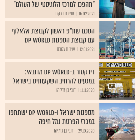
"תהפכו למרכז הלוגיסטי של העולם"
15.02.2021
עמירם ברקת
הסכם שת"פ ראשון לקבוצת אלאלוף
עם קבוצת הספנות DP World
12.01.2021
שירות גלובס
דירקטור ב-DP WORLD מדובאי:
במגעים להרחיב השקעותינו בישראל
11.11.2020
דובי בן גדליהו
מספנות ישראל ו-DP WORLD ישתתפו
במכרז הפרטת נמל חיפה
29.10.2020
דובי בן גדליהו