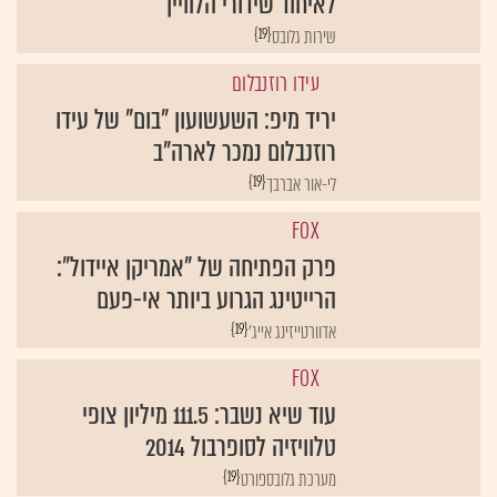
לאיחוד שידורי הלוויין
{19}
שירות גלובס
עידו רוזנבלום
יריד מיפ: השעשועון "בום" של עידו
רוזנבלום נמכר לארה"ב
{19}
לי-אור אברבך
FOX
פרק הפתיחה של "אמריקן איידול":
הרייטינג הגרוע ביותר אי-פעם
{19}
אדוורטייזינג אייג'
FOX
עוד שיא נשבר: 111.5 מיליון צופי
טלוויזיה לסופרבול 2014
{19}
מערכת גלובספורט