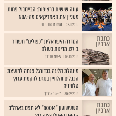
עונה שישית ברציפות: הבייסבול פחות
מעניין את האמריקאים מה-NBA
03.11.2015
מערכת גלובספורט
הסדרה הישראלית "כפולים" תשודר
ב-127 מדינות בעולם
06.10.2015
לי-אור אברבך
מינהלת הליגה בכדורגל פנתה למועצת
הכבלים והלוויין בנוגע להקמת ערוץ
טלוויזיה
30.09.2015
לי-אור אברבך
השעשועון "BOOM" לא תפס בארה"ב
- האם האפליקציה כן?