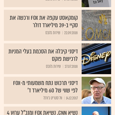
קומקאסט עקפה את FOX ורכשה את
סקיי ב-39 מיליארד דולר
22.09.2018
שירות גלובס
דיסני קיבלה את הסכמת בעלי המניות
לרכישת פוקס
27.07.2018
שירות גלובס
דיסני תרכוש נתח משמעותי מ-Fox
לפי שווי של 60 מיליארד ד'
14.12.2017
וול סטריט ג'ורנל
נשיא CNN, נשיאת FOX ומנכ"ל ערוץ 4