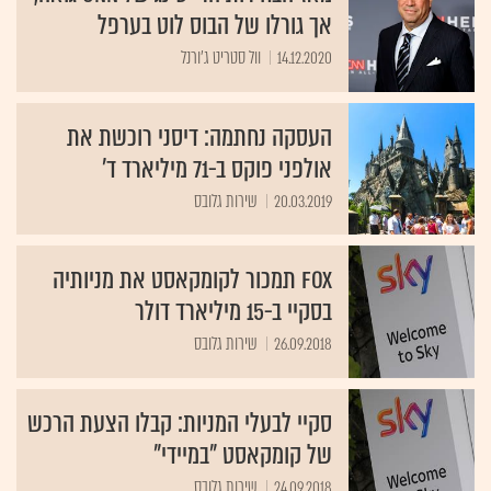
אך גורלו של הבוס לוט בערפל
14.12.2020
וול סטריט ג'ורנל
העסקה נחתמה: דיסני רוכשת את
אולפני פוקס ב-71 מיליארד ד'
20.03.2019
שירות גלובס
FOX תמכור לקומקאסט את מניותיה
בסקיי ב-15 מיליארד דולר
26.09.2018
שירות גלובס
סקיי לבעלי המניות: קבלו הצעת הרכש
של קומקאסט "במיידי"
24.09.2018
שירות גלובס