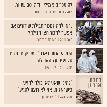
להימכר ב-5 מיליון ד' ל-30 שניות
08.02.2015
מערכת גלובספורט
NFL: למה למכור חבילת שידורים אם
אפשר למכור חצי חבילה?
20.01.2015
מערכת גלובספורט
הנושא החם: בארה"ב משיקים סדרת
טלוויזיה על האבולה
20.10.2014
שירות גלובס
"להיכן שאני לא יכולה להגיע
כישראלית, אני לא רוצה להגיע"
24.09.2014
לי-אור אברבך