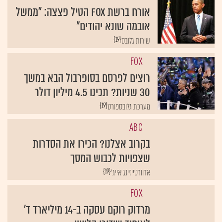
אורח ברשת FOX הטיל פצצה: "ממשל
אובמה שונא יהודים"
{19}
שירות גלובס
FOX
רוצים לפרסם בסופרבול הבא במשך
30 שניות? תכינו 4.5 מיליון דולר
{19}
מערכת גלובספורט
ABC
בקרוב אצלנו? הכירו את הסדרות
שצפויות לכבוש המסך
{19}
אדוורטייזינג אייג'
FOX
מרדוק רוקם עסקה ב-14 מיליארד ד'