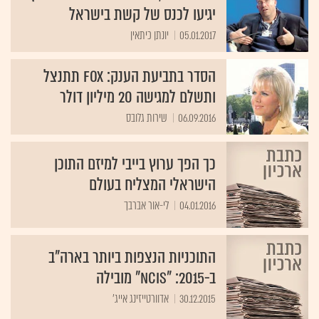
יגיעו לכנס של קשת בישראל
05.01.2017
יונתן כיתאין
הסדר בתביעת הענק: FOX תתנצל
ותשלם למגישה 20 מיליון דולר
06.09.2016
שירות גלובס
כך הפך ערוץ בייבי למיזם התוכן
הישראלי המצליח בעולם
04.01.2016
לי-אור אברבך
התוכניות הנצפות ביותר בארה"ב
ב-2015: "NCIS" מובילה
30.12.2015
אדוורטייזינג אייג'