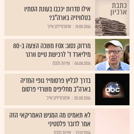
אילו סדרות יככבו בעונת הסתיו
בטלוויזיה בארה"ב?
19.08.2014
אדוורטייזינג אייג'
‎‎מרדוק נסוג: FOX משכה הצעה ב-80
מיליארד ד' לרכישת טיים וורנר‏
06.08.2014
בדרך לבליץ פרסומי? גופי המדיה
בארה"ב מחליפים משרדי פרסום
05.08.2014
אדוורטייזינג אייג'
לא תאמינו מה המגיש האמריקאי הזה
אמר לדובר פלסטיני
27.07.2014
שירות גלובס