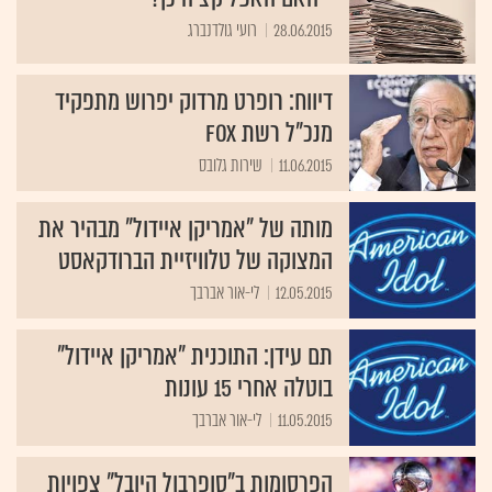
28.06.2015
רועי גולדנברג
דיווח: רופרט מרדוק יפרוש מתפקיד
מנכ"ל רשת FOX
11.06.2015
שירות גלובס
מותה של "אמריקן איידול" מבהיר את
המצוקה של טלוויזיית הברודקאסט
12.05.2015
לי-אור אברבך
תם עידן: התוכנית "אמריקן איידול"
בוטלה אחרי 15 עונות
11.05.2015
לי-אור אברבך
הפרסומות ב"סופרבול היובל" צפויות