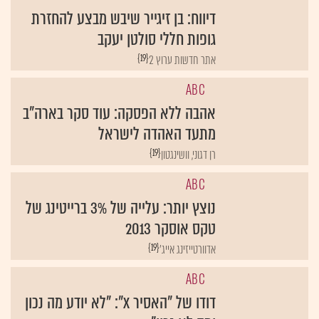
דיווח: בן זיגייר שיבש מבצע להחזרת
גופות חללי סולטן יעקב
{19}
אתר חדשות ערוץ 2
ABC
אהבה ללא הפסקה: עוד סקר בארה"ב
מתעד האהדה לישראל
{19}
רן דגוני, וושינגטון
ABC
נוצץ יותר: עלייה של 3% ברייטינג של
טקס אוסקר 2013
{19}
אדוורטייזינג אייג'
ABC
דודו של "האסיר X": "לא יודע מה נכון