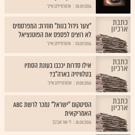
28.09.2014
אדוורטייזינג אייג'
"צער גידול בנות" חוזרת: המפרסמים
לא רוצים לפספס את הפוטנציאל
03.09.2014
אדוורטייזינג אייג'
אילו סדרות יככבו בעונת הסתיו
בטלוויזיה בארה"ב?
19.08.2014
אדוורטייזינג אייג'
הסיטקום "ישראל" נמכר לרשת ABC
האמריקאית
18.08.2014
לי-אור אברבך