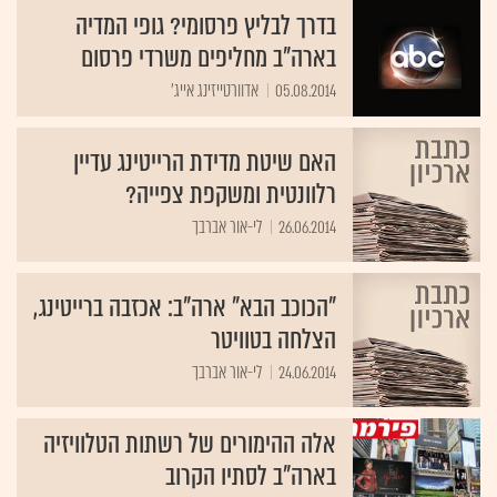
בדרך לבליץ פרסומי? גופי המדיה
בארה"ב מחליפים משרדי פרסום
05.08.2014
אדוורטייזינג אייג'
האם שיטת מדידת הרייטינג עדיין
רלוונטית ומשקפת צפייה?
26.06.2014
לי-אור אברבך
"הכוכב הבא" ארה"ב: אכזבה ברייטינג,
הצלחה בטוויטר
24.06.2014
לי-אור אברבך
אלה ההימורים של רשתות הטלוויזיה
בארה"ב לסתיו הקרוב