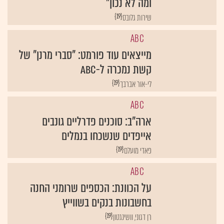
ומה לא נכון"
{19}
שירות גלובס
ABC
מייצאים עוד פורמט: "סברי מרנן" של
קשת נמכרה ל-ABC
{19}
לי-אור אברבך
ABC
ארה"ב: סוכנים פדרליים גונבים
אייפדים שנשכחו בנמלים
{19}
פאדי מועלם
ABC
על הכוונת: הכספים שרומני החנה
בחשבונות בנקים בשווייץ
{19}
רן דגוני, וושינגטון