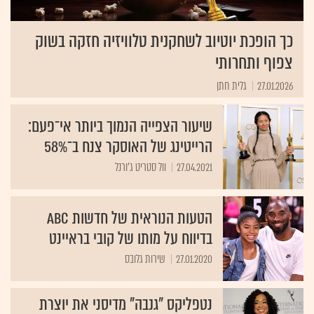
כך הופכת יוטיוב לשחקנית טלוויזיה חזקה בשוק
צפוף ותחרותי
27.01.2026
גלית חתן
שיעור הצפייה הנמוך ביותר אי־פעם:
הרייטינג של האוסקר צנח ב־58%
27.04.2021
וול סטריט ג'ורנל
הטעות הנוראית של חדשות ABC
בדיווח על מותו של קובי בראיינט
27.01.2020
שירות גלובס
נטפליקס "גנבה" מדיסני את יוצרת