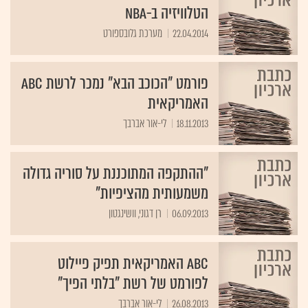
הטלוויזיה ב-NBA
22.04.2014
מערכת גלובספורט
פורמט "הכוכב הבא" נמכר לרשת ABC
האמריקאית
18.11.2013
לי-אור אברבך
"ההתקפה המתוכננת על סוריה גדולה
משמעותית מהציפיות"
06.09.2013
רן דגוני, וושינגטון
ABC האמריקאית תפיק פיילוט
לפורמט של רשת "בלתי הפיך"
26.08.2013
לי-אור אברבך