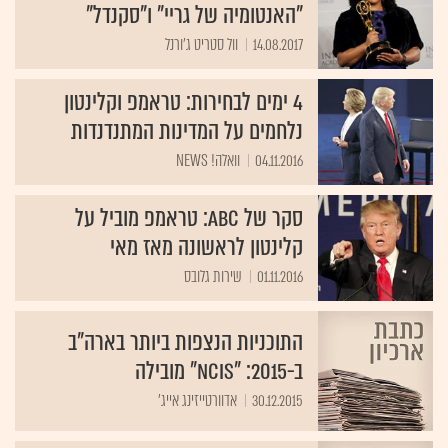
"האנטומיה של גריי" ו"סקנדל"
14.08.2017
וול סטריט ג'ורנל
4 ימים לבחירות: טראמפ וקלינטון
נלחמים על המדינות המתנדנדות
04.11.2016
וואלה! NEWS
סקר של ABC: טראמפ מוביל על
קלינטון לראשונה מאז מאי
01.11.2016
שירות גלובס
התוכניות הנצפות ביותר בארה"ב
ב-2015: "NCIS" מובילה
30.12.2015
אדוורטייזינג אייג'