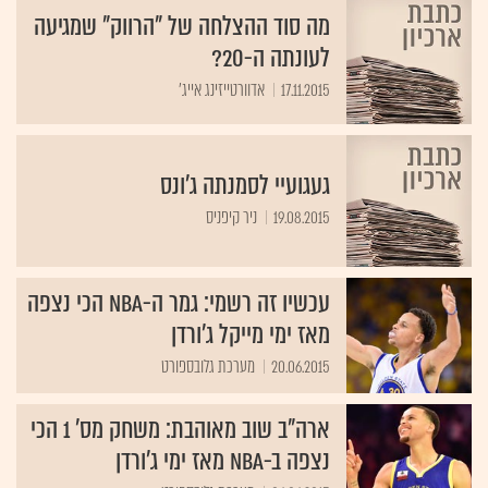
מה סוד ההצלחה של "הרווק" שמגיעה
לעונתה ה-20?
17.11.2015
אדוורטייזינג אייג'
געגועיי לסמנתה ג'ונס
19.08.2015
ניר קיפניס
עכשיו זה רשמי: גמר ה-NBA הכי נצפה
מאז ימי מייקל ג'ורדן
20.06.2015
מערכת גלובספורט
ארה"ב שוב מאוהבת: משחק מס' 1 הכי
נצפה ב-NBA מאז ימי ג'ורדן