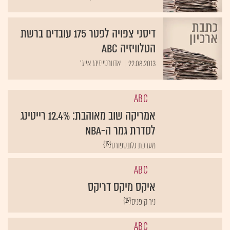
דיסני צפויה לפטר 175 עובדים ברשת
הטלוויזיה ABC
22.08.2013
אדוורטייזינג אייג'
ABC
אמריקה שוב מאוהבת: 12.4% רייטינג
לסדרת גמר ה-NBA
{19}
מערכת גלובספורט
ABC
איקס מיקס דריקס
{19}
ניר קיפניס
ABC