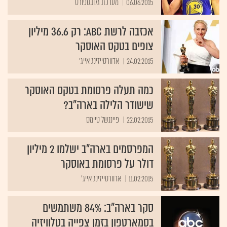
06.06.2015
מערכת גלובספורט
אכזבה לרשת ABC: רק 36.6 מיליון
צופים בטקס האוסקר
24.02.2015
אדוורטייזינג אייג'
כמה תעלה פרסומת בטקס האוסקר
שישודר הלילה בארה"ב?
22.02.2015
פייננשל טיימס
המפרסמים בארה"ב ישלמו 2 מיליון
דולר על פרסומת באוסקר
11.02.2015
אדוורטייזינג אייג'
סקר בארה"ב: 84% משתמשים
בסמארטפון בזמן צפייה בטלוויזיה