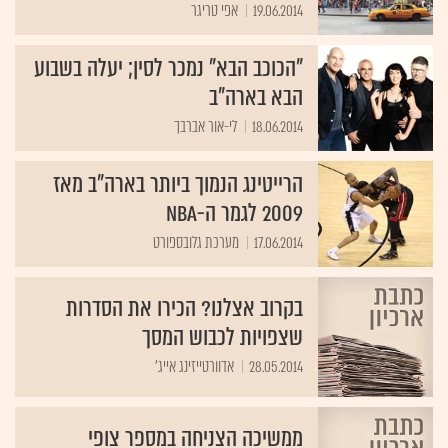
19.06.2014
אפי טריגר
"הכוכב הבא" נמכר לסין; יעלה בשבוע
הבא בארה"ב
18.06.2014
לי-אור אברבך
הרייטינג הנמוך ביותר בארה"ב מאז
2009 לגמר ה-NBA
17.06.2014
מערכת גלובספורט
בקרוב אצלנו? הכירו את הסדרות
שצפויות לכבוש המסך
28.05.2014
אדוורטייזינג אייג'
ממשיכה הצניחה במספר צופי