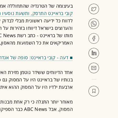
בעיצומה של הטרגדיה שהתחוללה אמש
קובי בראיינט התרסק, ותשעת נוסעיו נ
לדווח כל ידיעה ראשונית מבלי לבדוק 
והערוצים בישראל דיווחו בזהירות על 
האמריקאים את כל השמועות מהאסון, מ
■ דעה - קובי בראיינט: סופה של אגדה
אחד הדיווחים ששידר גוטמן מזירת ה
בנותיו של בראיינט היו על המסוק גם כ
ארבעת ילדיו היו על המסוק ההוא איתו,
המסוק, אבל ABC News כבר הספיקו להפיץ את הידיעה השגויה והטרגית.