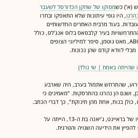
 (א') כש
מסוקו של שחקן הכדורסל לשעבר
הרגו
, היו גופי עיתונות שלא התאפקו ובחרו
עובדות. בעוד מרבית האתרים החדשותיים
ההתרחשויות בעיר קלבסאס בלוס אנג'לס, כולל
מותו של בראיינט - כתב רשת ABC News, מאט גוטמן, סיפר למיליוני הצופים
בלי לוודא קודם שהן נכונות.
 שהייתה באמת | שי גולדן
אירוע, שהתרחש אתמול בערב, היה שארבע
ן, ושגם הן נהרגו בהתרסקות. "מאמינים כי
 כולן בנות, אחת מהן תינוקת", כך דברי הכתב.
מאוחר יותר התגלה כי רק אחת מבנותיו של בראיינט, ג'יאנה בת ה-13, הייתה על