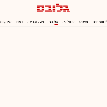
'ן ותשתיות
משפט
טכנולוגיה
גלובלי
ניהול וקריירה
דעות
שיווק ופ