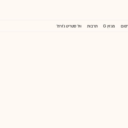
רסום
מגזין G
תרבות
וול סטריט ג'ורנל