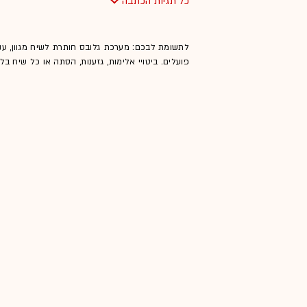
כל תגיות הכתבה
לתשומת לבכם: מערכת גלובס חותרת לשיח מגוון, ענ
פועלים. ביטויי אלימות, גזענות, הסתה או כל שיח ב