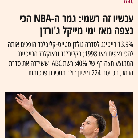
ABC
עכשיו זה רשמי: גמר ה-NBA הכי
נצפה מאז ימי מייקל ג'ורדן
13.9% רייטינג לסדרה גולדן סטייט-קליבלנד הופכים אותה
להכי נצפית מאז 1998; בקליבלנד ובאוקלנד הרייטיינג
הממוצע חצה רף של 40%; רשת ABC, ששידרה את סדרת
הגמר, הכניסה 224 מיליון דולר ממכירת פרסומות