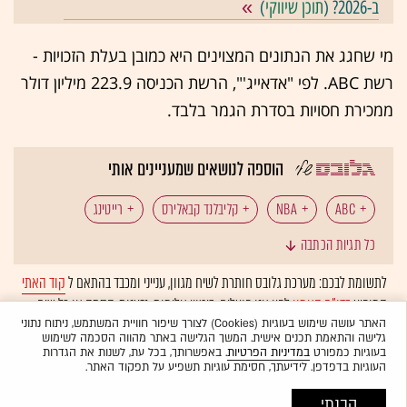
ב-2026? (
תוכן שיווקי
)
מי שחגג את הנתונים המצוינים היא כמובן בעלת הזכויות -
רשת ABC. לפי "אדאייג'", הרשת הכניסה 223.9 מיליון דולר
ממכירת חסויות בסדרת הגמר בלבד.
הוספה לנושאים שמעניינים אותי
ABC
NBA
קליבלנד קבאלירס
רייטינג
כל תגיות הכתבה
גולדן סטייט
לתשומת לבכם: מערכת גלובס חותרת לשיח מגוון, ענייני ומכבד בהתאם ל
קוד האתי
המופיע
בדו"ח האמון
לפיו אנו פועלים. ביטויי אלימות, גזענות, הסתה או כל שיח
בלתי הולם אחר מסוננים בצורה
אוטומטית
ולא יפורסמו באתר.
האתר עושה שימוש בעוגיות (Cookies) לצורך שיפור חוויית המשתמש, ניתוח נתוני
גלישה והתאמת תכנים אישית. המשך הגלישה באתר מהווה הסכמה לשימוש
בעוגיות כמפורט
במדיניות הפרטיות
. באפשרותך, בכל עת, לשנות את הגדרות
העוגיות בדפדפן. לידיעתך, חסימת עוגיות תשפיע על תפקוד האתר.
הבנתי