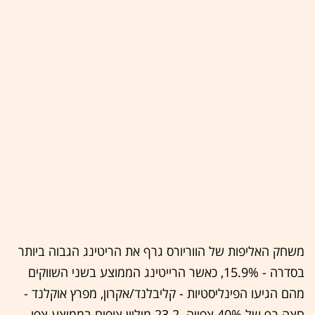
משחק האליפות של הווריורס גרף את הריטינג הגבוה ביותר
בסדרה - 15.9%, כאשר הרייטינג הממוצע בשני השווקים
מהם הגיעו הפינליסטיות - קליבלנד/אקרון, מפרץ אוקלנד -
חצה רף של 40% צפייה. 23.2 מיליון צופים בממוצע צפו