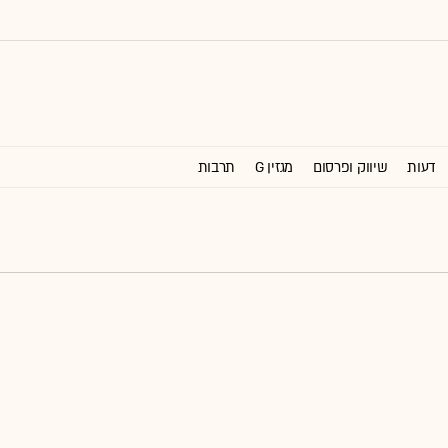
דעות
שיווק ופרסום
מגזין G
תרבות
וול סטריט ג'ורנל