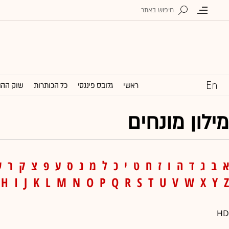
ראשי
גלובס פיננסי
כל הכותרות
שוק ההו
מילון מונחים
א
ב
ג
ד
ה
ו
ז
ח
ט
י
כ
ל
מ
נ
ס
ע
פ
צ
ק
ר
ש
H
I
J
K
L
M
N
O
P
Q
R
S
T
U
V
W
X
Y
Z
HD