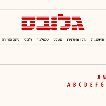
ן והשקעות
נדל''ן ותשתיות
משפט
טכנולוגיה
גלובלי
ניהול וקריירה
ת
A
B
C
D
E
F
G