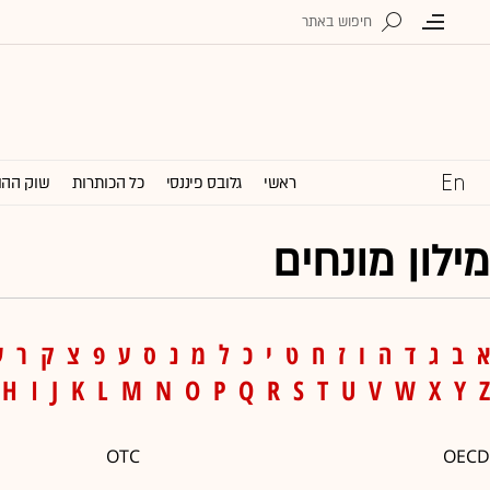
ראשי
גלובס פיננסי
כל הכותרות
שוק ההו
מילון מונחים
א
ב
ג
ד
ה
ו
ז
ח
ט
י
כ
ל
מ
נ
ס
ע
פ
צ
ק
ר
ש
H
I
J
K
L
M
N
O
P
Q
R
S
T
U
V
W
X
Y
Z
OTC
OECD