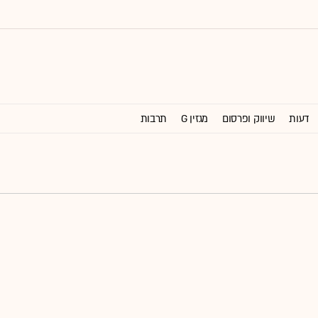
דעות
שיווק ופרסום
מגזין G
תרבות
וול סטריט ג'ורנל