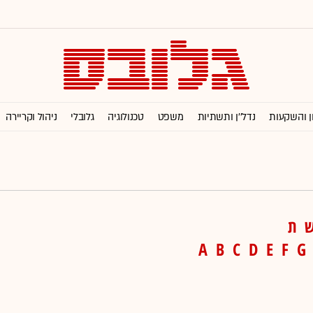
ן והשקעות
נדל''ן ותשתיות
משפט
טכנולוגיה
גלובלי
ניהול וקריירה
ת
A
B
C
D
E
F
G