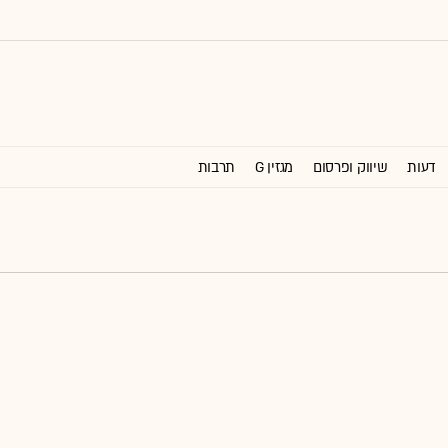
דעות
שיווק ופרסום
מגזין G
תרבות
וול סטריט ג'ורנל