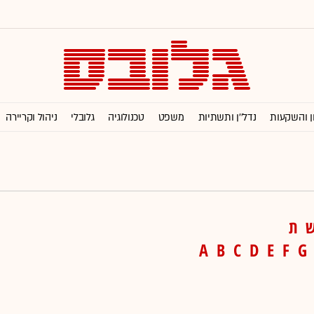
ן והשקעות
נדל''ן ותשתיות
משפט
טכנולוגיה
גלובלי
ניהול וקריירה
ת
A
B
C
D
E
F
G