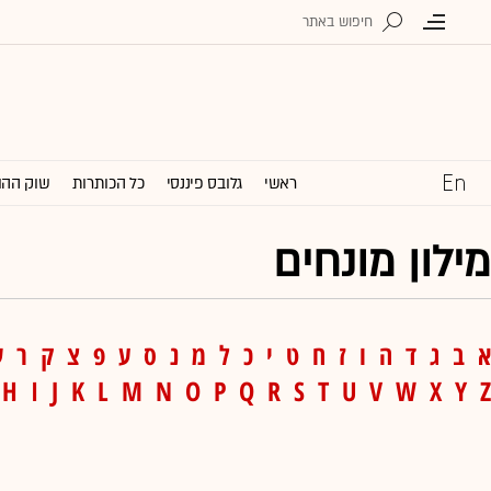
ראשי
גלובס פיננסי
כל הכותרות
שוק ההו
מילון מונחים
א
ב
ג
ד
ה
ו
ז
ח
ט
י
כ
ל
מ
נ
ס
ע
פ
צ
ק
ר
ש
H
I
J
K
L
M
N
O
P
Q
R
S
T
U
V
W
X
Y
Z