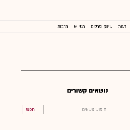
דעות
שיווק ופרסום
מגזין G
תרבות
וול סטריט ג'ורנל
נושאים קשורים
חפש