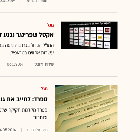
אושרית גן-אל
2.01.2019
גוגל
אקסל שפרינגר נכנע לג
המו"ל הגדול בגרמניה ניסה במ
עשרות אחוזים בטראפיק
שירות גלובס
06.11.2014
גוגל
ספרד: לחייב את גו
ספרד מקדמת חקיקה שלפיה 
וכותרות
רועי גולדנברג
14.05.2014