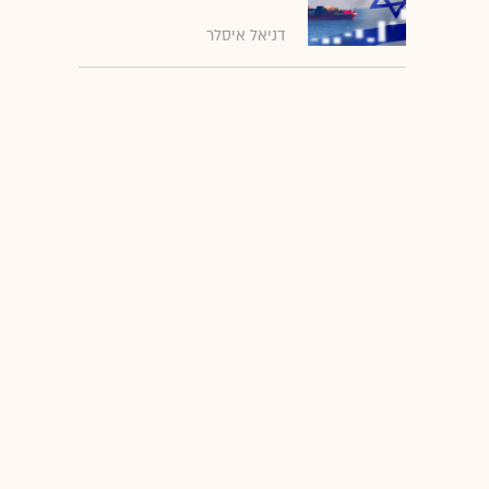
דניאל איסלר