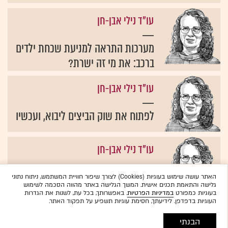
עו"ד נילי אבן-חן
מערכות התראה למניעת שכחת ילדים
ברכב: את מי זה ישרת?
עו"ד נילי אבן-חן
לפתוח את שוק הביצים ליבוא, ועכשיו
עו"ד נילי אבן-חן
דעה: מועצות הייצור החקלאיות
האתר עושה שימוש בעוגיות (Cookies) לצורך שיפור חוויית המשתמש, ניתוח נתוני
גלישה והתאמת תכנים אישית. המשך הגלישה באתר מהווה הסכמה לשימוש
פוגעות לנו בכיס
בעוגיות כמפורט
במדיניות הפרטיות
. באפשרותך, בכל עת, לשנות את הגדרות
העוגיות בדפדפן. לידיעתך, חסימת עוגיות תשפיע על תפקוד האתר.
הבנתי