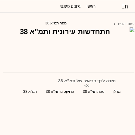
ראשי
גלובס פיננסי
כל הכותרות
מפה תמ"א 38
עמוד הבית
שוק ההון והשקעות
נדל''ן ותשתיות
משפט
טכנולוגיה
גלובלי
ניהול וקריירה
דעות
שיווק ופרסום
מגזין G
חזרה לדף הראשי של תמ"א 38
>>
מדלן
מפת תמ"א 38
פרויקטים תמ"א 38
תמ"א 38
תרבות
וול סטריט ג'ורנל