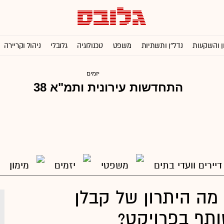
ן והשקעות
נדל''ן ותשתיות
משפט
טכנולוגיה
גלובלי
ניהול וקריירה
יזמים
דיירים וועדי בתים
משפטי
יזמים
מימון
מ"א 38: מה היתרון של קבלן
תף בפרויקט?