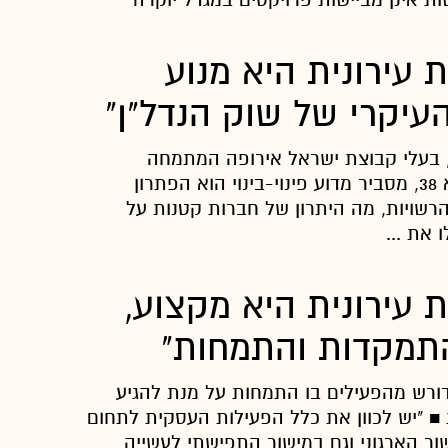
עירונית היא מנוע
עיקרי של שוק הנדל"ן"
, בעלי קבוצת ישראל אירופה המתמחה
בפינוי-בינוי ותמ"א 38, מסביר מדוע פינוי-בינוי הוא הפתרון
רשויות, מה היתרון של חברות קטנות על
 את ...
 עירונית היא מקצוע,
תמקדות והתמחות"
ום התמ"א 38 דורש מהפעילים בו התמחות על מנת להגיע
■ "יש לכוון את כלל הפעילות העסקית לתחום
שור הארגוני וגם במישור התפישתי לעשייה