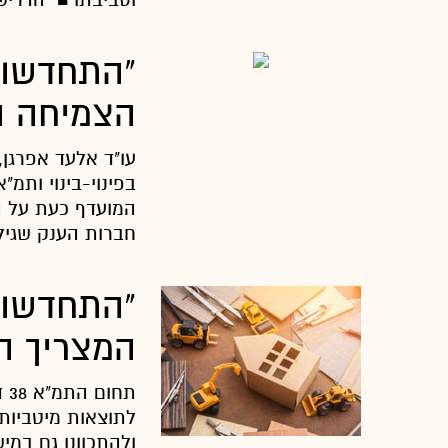
"התחדשות 
הצמיחה ה
עו"ד אלעד אפרגן
המועדף כעת על ה
חברות הענק שגילו
"התחדשות
המצריך ה
תח
לתוצאות מיטביות 
ולהתכוונן גם במי