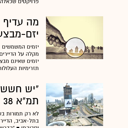
פרויקטים שכאלה .
יזם-מבצע 
יזמים המשמשים ק
מקלה על הדיירים
יזמים שאינם מבצ
תזרימיות העלולות
"יש חשש כ
תמ"א 38 שמציעים צ'ופרים"
בתל-אביב, הדיירי
וסביבתו ■ "הדריש