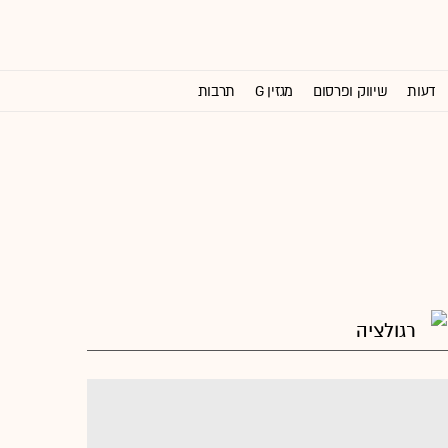
דעות
שיווק ופרסום
מגזין G
תרבות
וול סטריט ג'ורנל
רגולציה