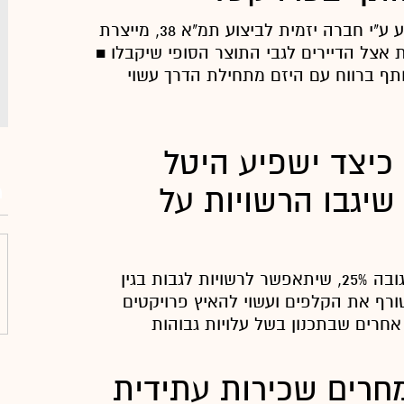
שכירת קבלן מבצע ע"י חברה יזמית לביצוע תמ"א 38, מייצרת
ת אצל הדיירים לגבי התוצר הסופי שיקבלו ■
תף ברווח עם היזם מתחילת הדרך עשוי
מ"א 38: כיצד ישפיע היטל
מ
יגבו הרשויות על
היטל ההשבחה בגובה 25%, שיתאפשר לרשויות לגבות בגין
יות תמ"א 38, טורף את הקלפים ועשוי להאיץ פרויקטים
חרים שבתכנון בשל עלויות גבוהות
חרים שכירות עתידית