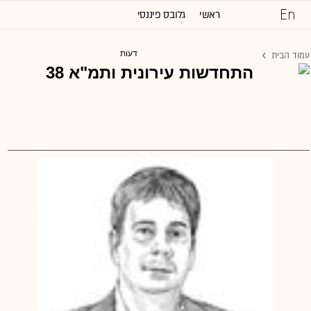
ראשי
גלובס פיננסי
כל הכותרות
דעות
עמוד הבית
שוק ההון והשקעות
נדל''ן ותשתיות
משפט
טכנולוגיה
גלובלי
ניהול וקריירה
דעות
שיווק ופרסום
מגזין G
תרבות
וול סטריט ג'ורנל