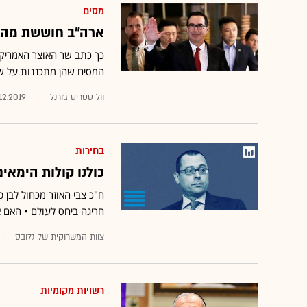
מסים
ארה"ב חוששת מהצעו
המסים שהן מתכננות על שיר
וול סטריט ג'ורנל
12.2019
בחירות
כולנו קולות הימאי
ח"כ צבי האוזר מכחול לבן 
חריגה ביחס לעולם • האם א
צוות המשרוקית של גלובס
רשויות מקומיות