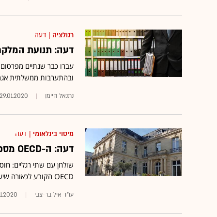
רגולציה
| דעה
דעה: תנועת המלקח
עברו כבר שנתיים מפרסום "
ובהתערבות ממשלתית אגרסי
נתנאל היימן
29.01.2020
מיסוי בינלאומי
| דעה
דעה: ה-OECD מסכן את הפעילות הגלובלית של החברות הישראליות
שולחן עם שתי רגליים: חוסר
OECD הקובע לכאורה שיעור מס מינימלי גלובלי בשיעור של 15% •
עו"ד איל בר-צבי
1.2020