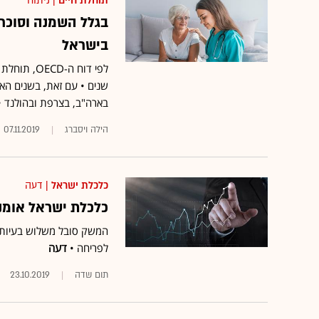
תוחלת חיים
| ניתוח
בישראל
שנים • עם זאת, בשנים הא
בארה"ב, בצרפת ובהולנד • ב-2015 תוחלת החיים אפילו ירדה ב-19 מדינות • ומה ה
הילה ויסברג
07.11.2019
כלכלת ישראל
| דעה
כלכלת ישראל אומנ
המשק סובל משלוש בעיות כ
לפריחה •
דעה
תום שדה
23.10.2019