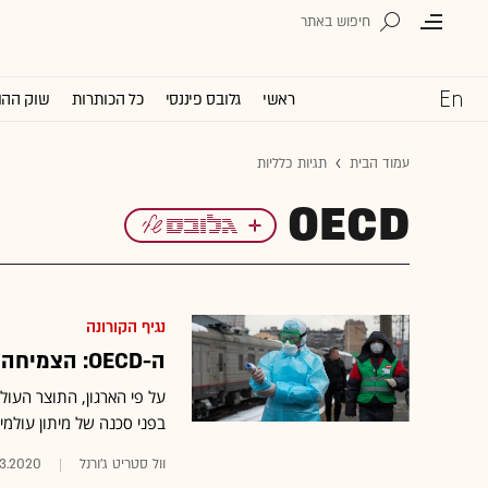
ראשי
גלובס פיננסי
כל הכותרות
שוק ההו
עמוד הבית
תגיות כלליות
OECD
נגיף הקורונה
ה-OECD: הצמיחה העולמית תרד בחדות בגלל נגיף הקורונה
על פי הארגון, התוצר העו
בפני סכנה של מיתון עולמי
וול סטריט ג'ורנל
3.2020