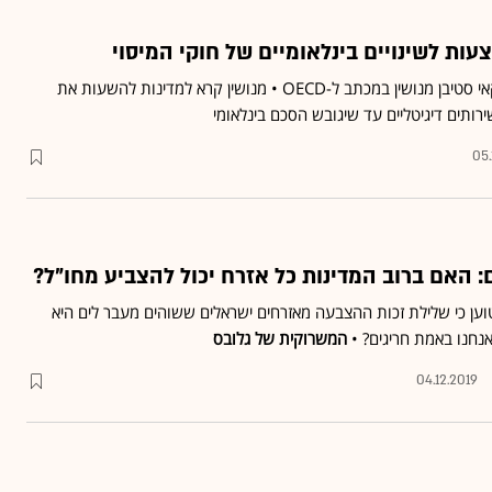
ת לשינויים בינלאומיים של חוקי המיסוי
כך כתב שר האוצר האמריקאי סטיבן מנושין במכתב ל-OECD • מנושין קרא למדינות להשעות את
ותים דיגיטליים עד שיגובש הסכם בינלאומי
05.
ם: האם ברוב המדינות כל אזרח יכול להצביע מחו"ל?
טוען כי שלילת זכות ההצבעה מאזרחים ישראלים ששוהים מעבר לים היא
נחנו באמת חריגים? •
המשרוקית של גלובס
04.12.2019