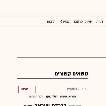
דעות
שיווק ופרסום
מגזין G
תרבות
וול סטריט ג'ורנל
נושאים קשורים
חפש
אדריאן פילוט
דולר שקל
יוקר המחיה
כלכלת ישראל