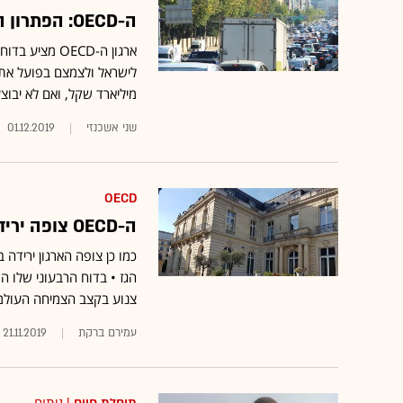
ה-OECD: הפתרון המיידי לבעיית הפקקים בישראל הוא אגרות גודש
ארגון ה-OECD
מיליארד שקל, ואם לא יבוצע ש
שני אשכנזי
01.12.2019
OECD
ה-OECD צופה ירידה בצמיחה בישראל לקצב של 2.9% בשנתיים הבאות
כמו כן צופה הארגון ירידה
הגז • בדוח הרבעוני שלו הו
צנוע בקצב הצמיחה העולמית 
עמירם ברקת
21.11.2019