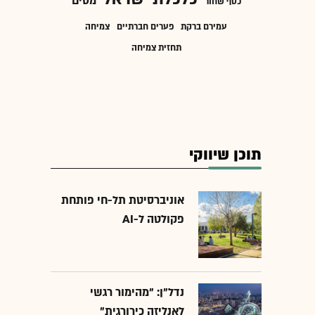
מסים
כסף שחור
עמירם ברקת
פערים חברתיים
צמיחה
תחזית צמיחה
תוכן שיווקי
אוניברסיטת תל-חי פותחת
פקולטה ל-AI
נדל"ן: "מהימור רגשי
לאנליזה כירורגית"