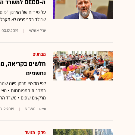
ה-OECD למשרד הפנים: לעבור לתקצוב דיפרנציאלי של רשויות
על פי דוח של הארגון "כיום
שנולד בפריפריה לא מקבל 
יובל אזולאי
03.12.2019
מבחנים
חלשים בקריאה, מתמ
נחשפים
במדינות המפותחות • הציו
מרקעים שונים • משרד החינו
וואלה! NEWS
3.12.2019
פקקי תנועה