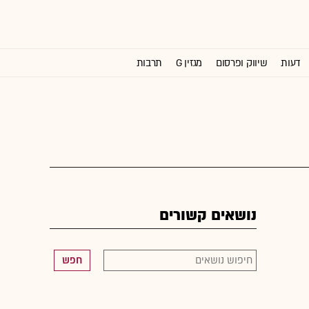
דעות
שיווק ופרסום
מגזין G
תרבות
וול סטריט ג'ורנל
נושאים קשורים
חפש