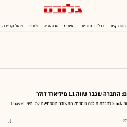
ן והשקעות
נדל''ן ותשתיות
משפט
טכנולוגיה
גלובלי
ניהול וקריירה
 שכבר שווה 1.1 מיליארד דולר
איך הפך סטיוארט באטרפילד את Slack לחברת תוכנה צומחת? התשובה המפתיעה שלו היא: "I have
27