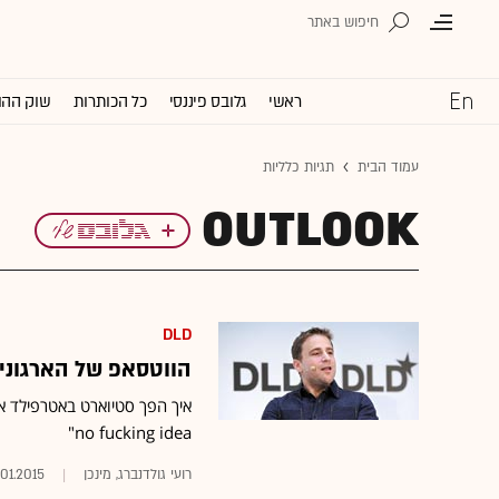
ראשי
גלובס פיננסי
כל הכותרות
שוק ההו
עמוד הבית
תגיות כלליות
OUTLOOK
DLD
הווטסאפ של הארגונים: החברה
no fucking idea"
רועי גולדנברג, מינכן
.01.2015