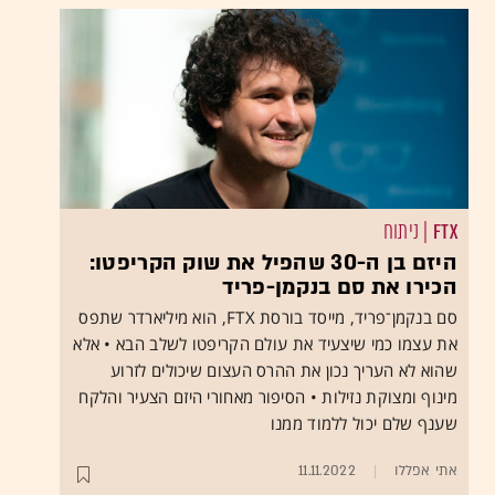
FTX
| ניתוח
היזם בן ה-30 שהפיל את שוק הקריפטו:
הכירו את סם בנקמן-פריד
סם בנקמן־פריד, מייסד בורסת FTX, הוא מיליארדר שתפס
את עצמו כמי שיצעיד את עולם הקריפטו לשלב הבא • אלא
שהוא לא העריך נכון את ההרס העצום שיכולים לזרוע
מינוף ומצוקת נזילות • הסיפור מאחורי היזם הצעיר והלקח
שענף שלם יכול ללמוד ממנו
אתי אפללו
11.11.2022