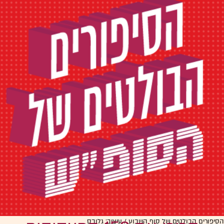
הסיפורים הבולטים של סוף השבוע / עיצוב: גלובס