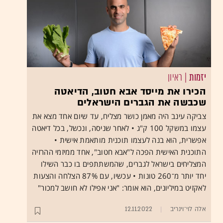
יזמות
| ראיון
הכירו את מייסד אבא חטוב, הדיאטה
שכבשה את הגברים הישראלים
צביקה עינב היה מאמן כושר מצליח, עד שיום אחד מצא את
עצמו במשקל 100 ק"ג • לאחר שניסה, ונכשל, בכל דיאטה
אפשרית, הוא בנה לעצמו תוכנית מותאמת אישית •
התוכנית האישית הפכה ל"אבא חטוב", אחד ממיזמי ההרזיה
המצליחים בישראל לגברים, שהמשתתפים בו כבר השילו
יחד יותר מ־260 טונות • עכשיו, עם 87% הצלחה והצעות
לאקזיט במיליונים, הוא אומר: "אני אפילו לא חושב למכור"
אלה לוי־וינריב
12.11.2022