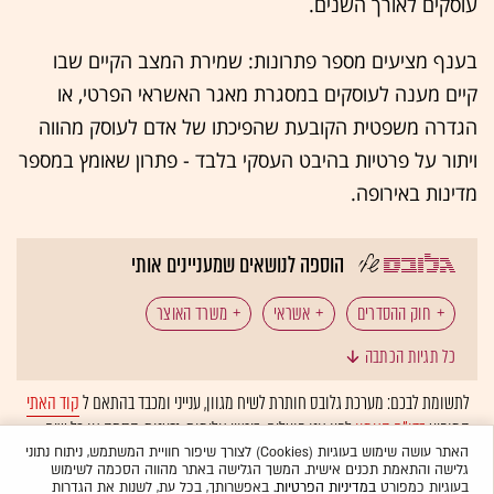
עוסקים לאורך השנים.
בענף מציעים מספר פתרונות: שמירת המצב הקיים שבו
קיים מענה לעוסקים במסגרת מאגר האשראי הפרטי, או
הגדרה משפטית הקובעת שהפיכתו של אדם לעוסק מהווה
ויתור על פרטיות בהיבט העסקי בלבד - פתרון שאומץ במספר
מדינות באירופה.
הוספה לנושאים שמעניינים אותי
חוק ההסדרים
אשראי
משרד האוצר
כל תגיות הכתבה
עסקים קטנים ובינוניים
רפורמה
לתשומת לבכם: מערכת גלובס חותרת לשיח מגוון, ענייני ומכבד בהתאם ל
קוד האתי
המופיע
בדו"ח האמון
לפיו אנו פועלים. ביטויי אלימות, גזענות, הסתה או כל שיח
בלתי הולם אחר מסוננים בצורה
אוטומטית
ולא יפורסמו באתר.
האתר עושה שימוש בעוגיות (Cookies) לצורך שיפור חוויית המשתמש, ניתוח נתוני
גלישה והתאמת תכנים אישית. המשך הגלישה באתר מהווה הסכמה לשימוש
בעוגיות כמפורט
במדיניות הפרטיות
. באפשרותך, בכל עת, לשנות את הגדרות