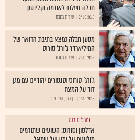
חבלה נשלחו לאובמה וקלינטון
24.10.2018
שירות גלובס
מטען חבלה נמצא בתיבת הדואר של
המיליארדר ג'ורג' סורוס
23.10.2018
שירות גלובס
ג'ורג' סורוס וסנטורים יהודיים עם מגן
דוד על המצח
16.10.2018
רן דגוני, וושינגטון
ג'ורג' סורוס
אדלסון וסורוס: השועים שתורמים
מיליונים על ימין ועל שמאל