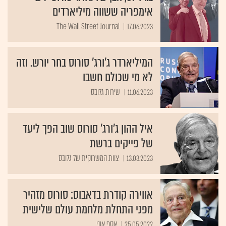
אימפריה ששווה מיליארדים
The Wall Street Journal
17.06.2023
המיליארדר ג'ורג' סורוס בחר יורש. וזה
לא מי שכולם חשבו
11.06.2023
שירות גלובס
איל ההון ג'ורג' סורוס שוב הפך ליעד
של פייקים ברשת
13.03.2023
צוות המשרוקית של גלובס
אווירה קודרת בדאבוס: סורוס מזהיר
מפני התחלת מלחמת עולם שלישית
25.05.2022
אסף אוני