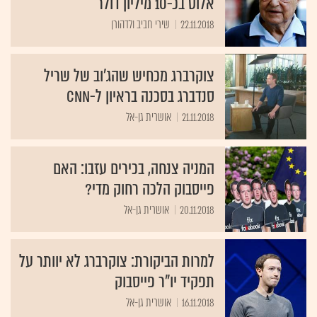
אלוט בכ-10 מיליון דולר
22.11.2018
שירי חביב ולדהורן
צוקרברג מכחיש שהג'וב של שריל
סנדברג בסכנה בראיון ל-CNN
21.11.2018
אושרית גן-אל
המניה צנחה, בכירים עזבו: האם
פייסבוק הלכה רחוק מדי?
20.11.2018
אושרית גן-אל
למרות הביקורת: צוקרברג לא יוותר על
תפקיד יו"ר פייסבוק
16.11.2018
אושרית גן-אל