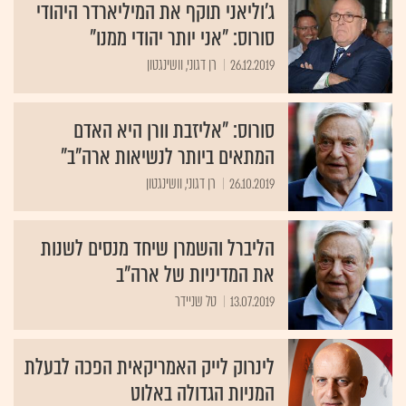
ג'וליאני תוקף את המיליארדר היהודי
סורוס: "אני יותר יהודי ממנו"
26.12.2019
רן דגוני, וושינגטון
סורוס: "אליזבת וורן היא האדם
המתאים ביותר לנשיאות ארה"ב"
26.10.2019
רן דגוני, וושינגטון
הליברל והשמרן שיחד מנסים לשנות
את המדיניות של ארה"ב
13.07.2019
טל שניידר
לינרוק לייק האמריקאית הפכה לבעלת
המניות הגדולה באלוט