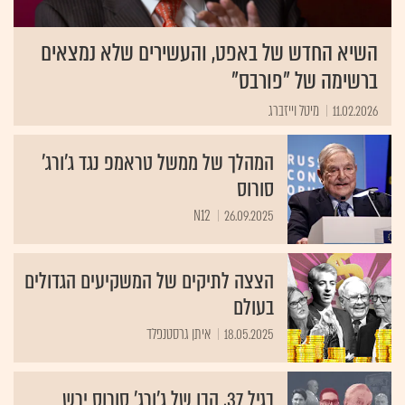
השיא החדש של באפט, והעשירים שלא נמצאים
ברשימה של "פורבס"
11.02.2026
מיטל וייזברג
המהלך של ממשל טראמפ נגד ג'ורג'
סורוס
N12
26.09.2025
הצצה לתיקים של המשקיעים הגדולים
בעולם
18.05.2025
איתן גרסטנפלד
בגיל 37, הבן של ג'ורג' סורוס ירש