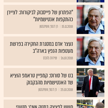
"הפתרון של פייסבוק לביקורות: לציירן
כהתקפות אנטישמיות"
15.11.2018
רן דגוני, וושינגטון
נעצר אדם במסגרת החקירה בפרשת
מעטפות הנפץ בארה"ב
26.10.2018
שירות גלובס
בנו של סורוס: קמפיין טראמפ הוציא
שד האנטישמיות מהבקבוק
25.10.2018
רן דגוני, וושינגטון
חשש לפצצה במטה CNN; מטעני