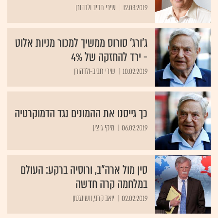
12.03.2019
שירי חביב ולדהורן
ג'ורג' סורוס ממשיך למכור מניות אלוט
- ירד להחזקה של 4%
10.02.2019
שירי חביב-ולדהורן
כך גייסנו את ההמונים נגד הדמוקרטיה
06.02.2019
מיקי גיצין
סין מול ארה"ב, ורוסיה ברקע: העולם
במלחמה קרה חדשה
02.02.2019
יואב קרני, וושינגטון