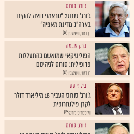
ג'ורג' סורוס
ג'ורג' סורוס: "טראמפ רוצה להקים
בארה"ב מדינת מאפיה"
{19}
רן דגוני, וושינגטון
ברק אובמה
הפוליטיקאי שמואשם בהתעללות
פדופילית: סורוס לגיהינום
{19}
רן דגוני, וושינגטון
ביל גייטס
ג'ורג' סורוס העביר 18 מיליארד דולר
לקרן פילנתרופית
{19}
וול סטריט ג'ורנל
ג'ורג' סורוס