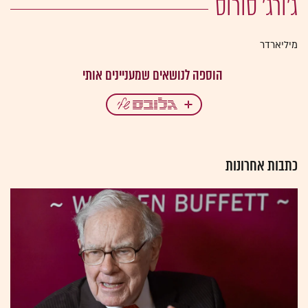
ג'ורג' סורוס
מיליארדר
כתבות אחרונות