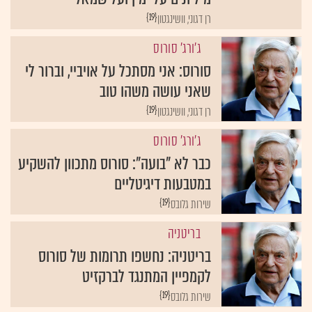
{19}
רן דגוני, וושינגטון
ג'ורג' סורוס
סורוס: אני מסתכל על אויביי, וברור לי
שאני עושה משהו טוב
{19}
רן דגוני, וושינגטון
ג'ורג' סורוס
כבר לא "בועה": סורוס מתכוון להשקיע
במטבעות דיגיטליים
{19}
שירות גלובס
בריטניה
בריטניה: נחשפו תרומות של סורוס
לקמפיין המתנגד לברקזיט
{19}
שירות גלובס