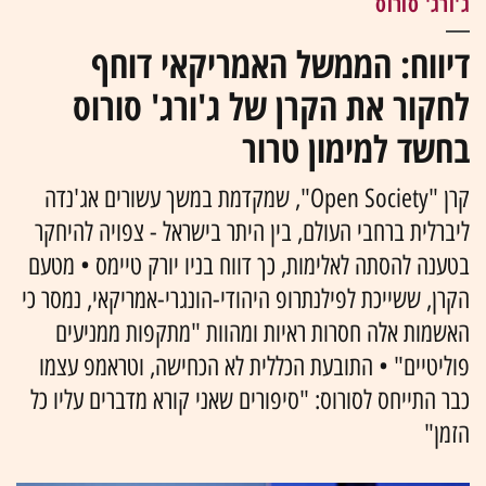
ג'ורג' סורוס
דיווח: הממשל האמריקאי דוחף
לחקור את הקרן של ג'ורג' סורוס
בחשד למימון טרור
קרן "Open Society", שמקדמת במשך עשורים אג'נדה
ליברלית ברחבי העולם, בין היתר בישראל - צפויה להיחקר
בטענה להסתה לאלימות, כך דווח בניו יורק טיימס • מטעם
הקרן, ששייכת לפילנתרופ היהודי-הונגרי-אמריקאי, נמסר כי
האשמות אלה חסרות ראיות ומהוות "מתקפות ממניעים
פוליטיים" • התובעת הכללית לא הכחישה, וטראמפ עצמו
כבר התייחס לסורוס: "סיפורים שאני קורא מדברים עליו כל
הזמן"