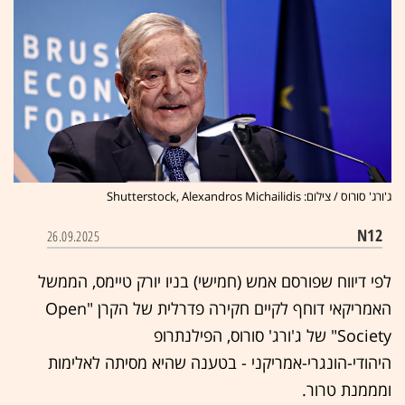
ג'ורג' סורוס / צילום: Shutterstock, Alexandros Michailidis
N12
26.09.2025
לפי דיווח שפורסם אמש (חמישי) בניו יורק טיימס, הממשל
האמריקאי דוחף לקיים חקירה פדרלית של הקרן "Open
Society" של ג'ורג' סורוס, הפילנתרופ
היהודי-הונגרי-אמריקני - בטענה שהיא מסיתה לאלימות
ומממנת טרור.