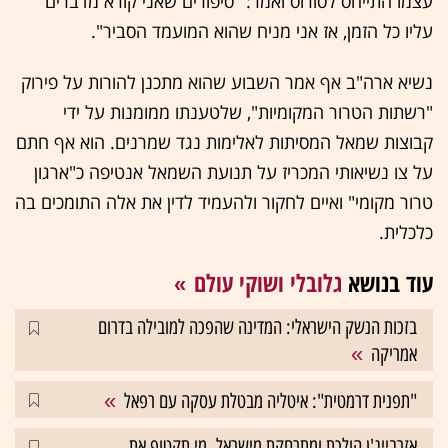
עצמו התייחס לסורוס ואמר: "סיפורים שאני קורא מדברים
עליו כל הזמן, אז אני מניח שהוא המועמד הסביר".
נשיא ארה"ב אף אמר השבוע שהוא מתכנן להורות על פירוק
"רשתות הטרור המקומיות", שלטענתו ממומנות על ידי
קבוצות שמאל המסיתות לאלימות נגד שמרנים. הוא אף חתם
על צו נשיאותי המכריז על תנועת השמאל אנטיפה כ"ארגון
טרור מקומי" ואיים לחקור ולהעמיד לדין את אלה התומכים בה
כלכלית.
עוד בנושא
גלובלי ושוקי עולם
בזכות הנשק הישראלי: המדינה שהפכה למובילה בדרום
אמריקה
"תפנית דרמטית": איטליה מבטלת עסקה עם רפאל
אזרבייג'ן הולכת ומתרחקת מישראל. מי תקטוף את