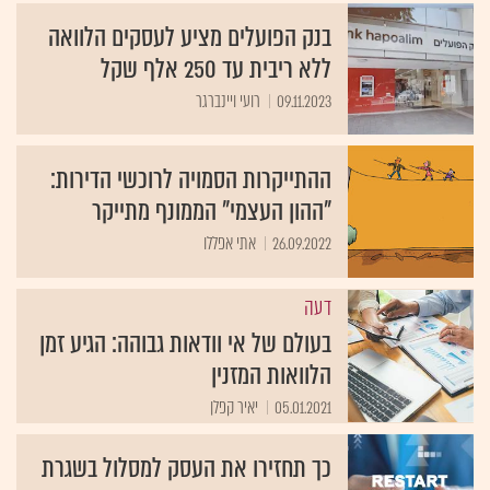
בנק הפועלים מציע לעסקים הלוואה
ללא ריבית עד 250 אלף שקל
09.11.2023
רועי ויינברגר
ההתייקרות הסמויה לרוכשי הדירות:
"ההון העצמי" הממונף מתייקר
26.09.2022
אתי אפללו
דעה
בעולם של אי וודאות גבוהה: הגיע זמן
הלוואות המזנין
05.01.2021
יאיר קפלן
כך תחזירו את העסק למסלול בשגרת