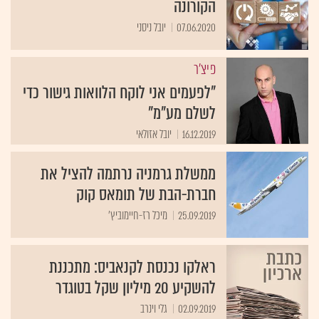
הקורונה
07.06.2020
יובל ניסני
פיצ'ר
"לפעמים אני לוקח הלוואות גישור כדי
לשלם מע"מ"
16.12.2019
יובל אזולאי
ממשלת גרמניה נרתמה להציל את
חברת-הבת של תומאס קוק
25.09.2019
מיכל רז-חיימוביץ'
ראלקו נכנסת לקנאביס: מתכננת
להשקיע 20 מיליון שקל בטוגדר
02.09.2019
גלי וינרב