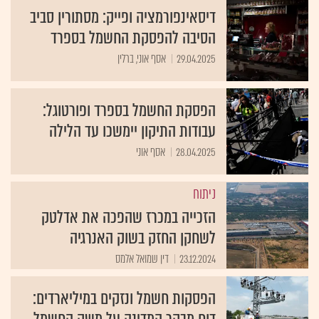
דיסאינפורמציה ופייק: מסתורין סביב
הסיבה להפסקת החשמל בספרד
29.04.2025
אסף אוני, ברלין
הפסקת החשמל בספרד ופורטוגל:
עבודות התיקון יימשכו עד הלילה
28.04.2025
אסף אוני
ניתוח
הזכייה במכרז שהפכה את אדלטק
לשחקן החזק בשוק האנרגיה
23.12.2024
דין שמואל אלמס
הפסקות חשמל ונזקים במיליארדים:
דוח מבקר המדינה על משק החשמל