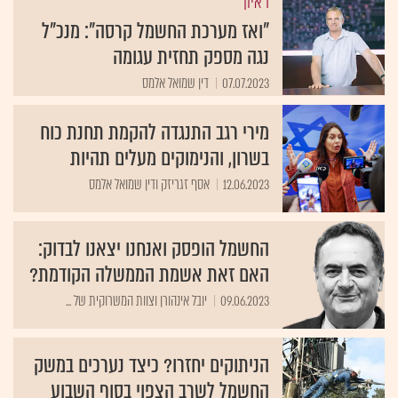
ראיון
"ואז מערכת החשמל קרסה": מנכ"ל
נגה מספק תחזית עגומה
07.07.2023
דין שמואל אלמס
מירי רגב התנגדה להקמת תחנת כוח
בשרון, והנימוקים מעלים תהיות
12.06.2023
אסף זגריזק ודין שמואל אלמס
החשמל הופסק ואנחנו יצאנו לבדוק:
האם זאת אשמת הממשלה הקודמת?
09.06.2023
יובל אינהורן וצוות המשרוקית של ...
הניתוקים יחזרו? כיצד נערכים במשק
החשמל לשרב הצפוי בסוף השבוע