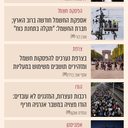
הפסקת חשמל
אספקת החשמל חודשה ברוב הארץ;
חברת החשמל: "תקלה בתחנת כוח"
{19}
אורן דורי
צרפת
בצרפת נערכים להפסקות חשמל
ומזהירים תושבים משימוש במעליות
{19}
אסף אוני, ברלין
הודו
רכבות נעצרות, המזגנים לא עובדים:
הודו מצויה במשבר אנרגיה חריף
{19}
עתליה אוקון
אפגניסטן