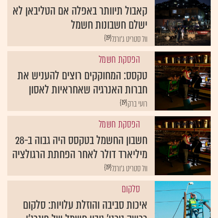
קאבול תיוותר באפלה אם הטליבאן לא
ישלם חשבונות חשמל
{19}
וול סטריט ג'ורנל
הפסקת חשמל
טקסס: המחוקקים רוצים להעניש את
חברות האנרגיה שאחראיות לאסון
{19}
רועי ברק
הפסקת חשמל
חשבון החשמל בטקסס היה גבוה ב-28
מיליארד דולר לאחר הפחתת הרגולציה
{19}
וול סטריט ג'ורנל
סלקום
איכות סביבה והוזלת עלויות: סלקום