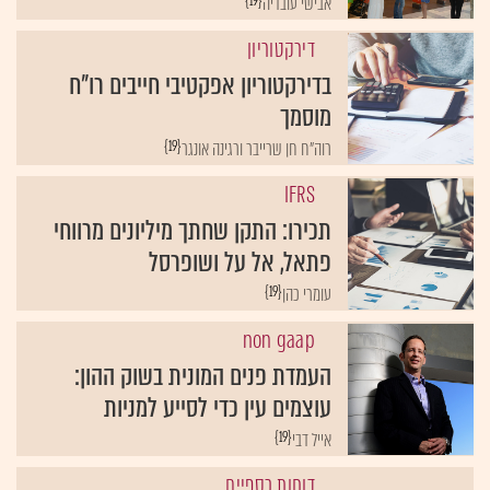
{19}
אבישי עובדיה
דירקטוריון
בדירקטוריון אפקטיבי חייבים רו"ח
מוסמך
{19}
רוה"ח חן שרייבר ורגינה אונגר
IFRS
תכירו: התקן שחתך מיליונים מרווחי
פתאל, אל על ושופרסל
{19}
עומרי כהן
non gaap
העמדת פנים המונית בשוק ההון:
עוצמים עין כדי לסייע למניות
{19}
אייל דבי
דוחות כספיים