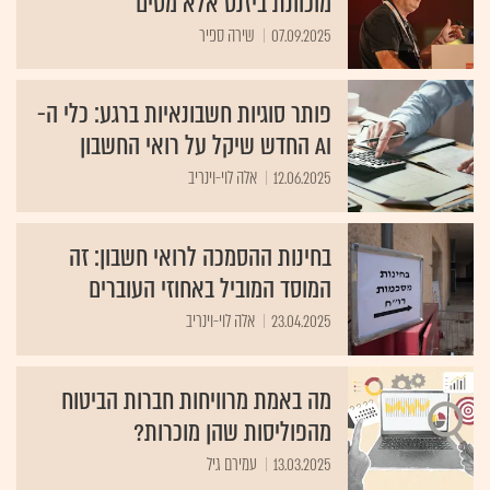
מוכוונת ביזנס אלא מסים"
07.09.2025
שירה ספיר
פותר סוגיות חשבונאיות ברגע: כלי ה-
AI החדש שיקל על רואי החשבון
12.06.2025
אלה לוי-וינריב
בחינות ההסמכה לרואי חשבון: זה
המוסד המוביל באחוזי העוברים
23.04.2025
אלה לוי-וינריב
מה באמת מרוויחות חברות הביטוח
מהפוליסות שהן מוכרות?
13.03.2025
עמירם גיל