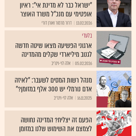
"ישראל כבר לא מדינת אי": ראיון
אופטימי עם מנכ"ל משרד האוצר
13.02.2026
דרור מרמור ואורן דורי
בלעדי
ארגוני הפשיעה מצאו שיטה חדשה
לגנוב מיליארדי שקלים מהמדינה
05.02.2026
אלה לוי-וינריב
מנהל רשות המסים לשעבר: "לאיזה
אדם נורמלי יש 300 אלף במזומן?"
16.11.2025
אלה לוי-וינריב
הפעם זה יצליח? המדינה נחושה
לצמצם את השימוש שלנו במזומן