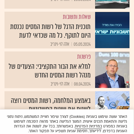
שאלות ותשובות
תוכנית הדגל של רשות המסים נכנסת
היום לתוקף. כל מה שכדאי לדעת
05.05.2024
אלה לוי-וינריב
פרשנות
למלא את הבור התקציבי: הצעדים של
מנהל רשות המסים החדש
08.04.2024
אלה לוי-וינריב
באמצע המלחמה, רשות המסים רוצה
לשנות את שיטת החשבוניות
האתר עושה שימוש בעוגיות (Cookies) לצורך שיפור חוויית המשתמש, ניתוח נתוני
04.04.2024
אלה לוי-וינריב
גלישה והתאמת תכנים אישית. המשך הגלישה באתר מהווה הסכמה לשימוש
בעוגיות כמפורט
במדיניות הפרטיות
. באפשרותך, בכל עת, לשנות את הגדרות
העוגיות בדפדפן. לידיעתך, חסימת עוגיות תשפיע על תפקוד האתר.