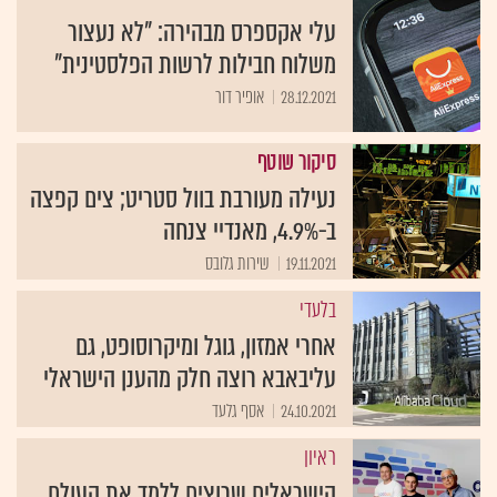
עלי אקספרס מבהירה: "לא נעצור
משלוח חבילות לרשות הפלסטינית"
28.12.2021
אופיר דור
סיקור שוטף
נעילה מעורבת בוול סטריט; צים קפצה
ב-4.9%, מאנדיי צנחה
19.11.2021
שירות גלובס
בלעדי
אחרי אמזון, גוגל ומיקרוסופט, גם
עליבאבא רוצה חלק מהענן הישראלי
24.10.2021
אסף גלעד
ראיון
הישראלים שרוצים ללמד את העולם