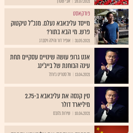
28.07.2021
אבי שטרן
פודקאסט
מייסד עליבאבא נעלם. מנכ"ל טיקטוק
פרש. מי הבא בתור?
31.05.2021
אופיר דור והילה ויסברג
אנט גרופ עושה שינויים עסקיים תחת
עינה הבוחנת של בייג'ינג
13.04.2021
וול סטריט ג'ורנל
סין קנסה את עליבאבא ב-2.75
מיליארד דולר
10.04.2021
שירות גלובס