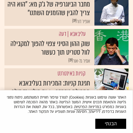
מחבר הביוגרפיה של ג'ק מא: "הוא היה
צריך להבין שהזמנים השתנו"
{19}
אופיר דור
עליבאבא
| דעה
שוק ההון הסיני צפוי להפוך למקבילה
לוול סטריט תוך כעשור
{19}
אמיר גל-אור
קניות באינטרנט
חגיגת קניות: המכירות בעליבאבא
מתחילת נובמבר - 74.1 מיליארד דולר
האתר עושה שימוש בעוגיות (Cookies) לצורך שיפור חוויית המשתמש, ניתוח נתוני
{19}
מיכל רז-חיימוביץ'
גלישה והתאמת תכנים אישית. המשך הגלישה באתר מהווה הסכמה לשימוש
בעוגיות כמפורט
במדיניות הפרטיות
. באפשרותך, בכל עת, לשנות את הגדרות
העוגיות בדפדפן. לידיעתך, חסימת עוגיות תשפיע על תפקוד האתר.
הבנתי