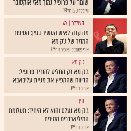
שומר על פרופיל נמוך מאז אוקטובר
{19}
וול סטריט ג'ורנל
הצוללת
|
מה קרה לאיש העשיר בסין: הסיפור
המוזר של ג׳ק מא
{19}
אורי פסובסקי ואופיר דור
ג'ק מא
ג׳ק מא רק החליט להוריד פרופיל:
הדיווח שהקפיץ את מניית עליבאבא
{19}
אופיר דור
סין
ג'ק מא נעלם והוא לא היחיד: תעלומת
המיליארדרים הסינים
{19}
אופיר דור