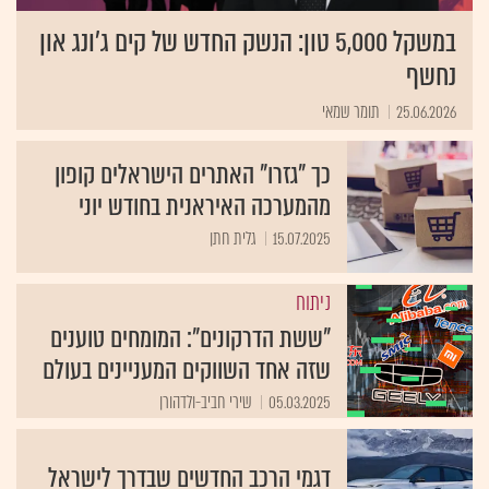
במשקל 5,000 טון: הנשק החדש של קים ג'ונג און
נחשף
25.06.2026
תומר שמאי
כך "גזרו" האתרים הישראלים קופון
מהמערכה האיראנית בחודש יוני
15.07.2025
גלית חתן
ניתוח
"ששת הדרקונים": המומחים טוענים
שזה אחד השווקים המעניינים בעולם
05.03.2025
שירי חביב-ולדהורן
דגמי הרכב החדשים שבדרך לישראל