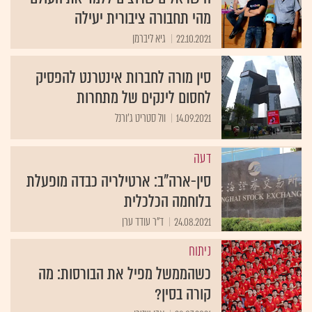
מהי תחבורה ציבורית יעילה
22.10.2021
גיא ליברמן
סין מורה לחברות אינטרנט להפסיק
לחסום לינקים של מתחרות
14.09.2021
וול סטריט ג'ורנל
דעה
סין-ארה"ב: ארטילריה כבדה מופעלת
בלוחמה הכלכלית
24.08.2021
ד"ר עודד ערן
ניתוח
כשהממשל מפיל את הבורסות: מה
קורה בסין?