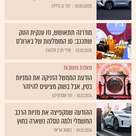
02.03.2025
דובי בן גדליהו
מודרנה תתאושש, וזו ענקית הטק
שתככב: 10 המומלצות של בארונ'ס
02.01.2025
שירי חביב ולדהורן
שאלות ותשובות
הודעת הממשל הזניקה את המניות
בסין, אבל בשוק מציעים להיזהר
10.12.2024
חזי שטרנליכט
ההודעה שמקפיצה את מניות הרכב
החשמלי ולמה טסלה נשארה בחוץ
09.12.2024
נתנאל אריאל