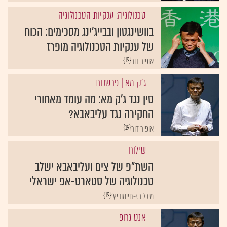
טכנולוגיה: ענקיות הטכנולוגיה
בוושינגטון ובבייג’ינג מסכימים: הכוח
של ענקיות הטכנולוגיה מופרז
{19}
אופיר דור
ג'ק מא
| פרשנות
סין נגד ג'ק מא: מה עומד מאחורי
החקירה נגד עליבאבא?
{19}
אופיר דור
שילוח
השת"פ של צים ועליבאבא ישלב
טכנולוגיה של סטארט-אפ ישראלי
{19}
מיכל רז-חיימוביץ'
אנט גרופ