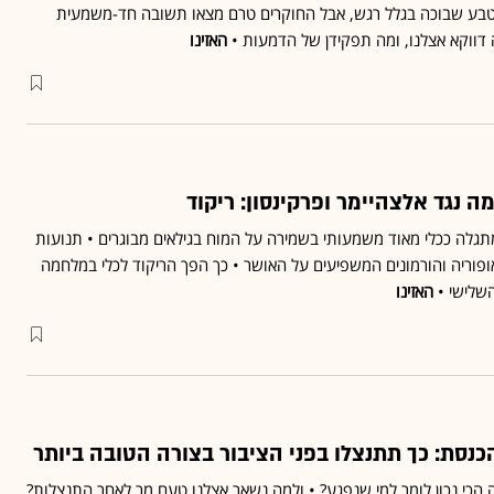
טבע שבוכה בגלל רגש, אבל החוקרים טרם מצאו תשובה חד-משמעית
דווקא אצלנו, ומה תפקידן של הדמעות •
האזינו
 נגד אלצהיימר ופרקינסון: ריקוד
תגלה ככלי מאוד משמעותי בשמירה על המוח בגילאים מבוגרים • תנועות
ופוריה והורמונים המשפיעים על האושר • כך הפך הריקוד לכלי במלחמה
השלישי •
האזינו
נסת: כך תתנצלו בפני הציבור בצורה הטובה ביותר
ה הכי נכון לומר למי שנפגע? • ולמה נשאר אצלנו טעם מר לאחר התנצלות?