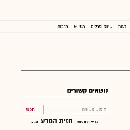
דעות
שיווק ופרסום
מגזין G
תרבות
וול סטריט ג'ורנל
נושאים קשורים
חפש
חזית המדע
בריאות ורפואה
טבע