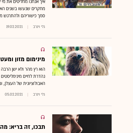
איך אנחנו מחליטים את מי 
מחקרים שנעשו בשנים האחר
סמך כישוריהם ולהתרגש מנ
גלי וינרב
19.02.2021
מינימום מזון ומעט
הוא רץ מהר ולא ישן הרבה •
נהדרת לחיים מינימליסטים
האבולוציונית של העצלן, ומ
גלי וינרב
05.02.2021
תבכו, זה בריא: מה