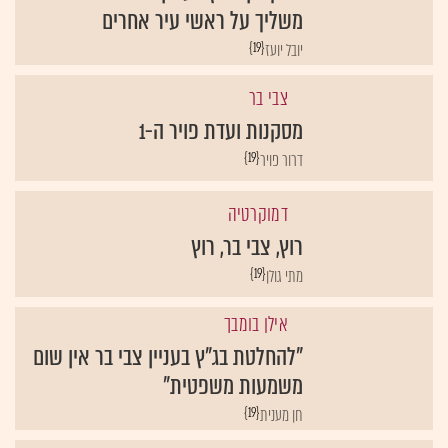
משליך על ראשי עיר אחרים
{19}
יובל יועז
צבי בר
מסקנות ועדת פויר ה-1
{19}
דרור פויר
דמוקרטיה
רוץ, צבי בר, רוץ
{19}
מתי גולן
אילן בומבך
"להחלטת בג"ץ בעניין צבי בר אין שום
משמעות משפטית"
{19}
חן מענית