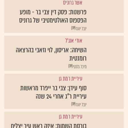
אשר גרוניס
פרשנות: פסק דין צבי בר - מופע
הפספוס האולטימטיבי של גרוניס
{19}
יובל יועז
אודי אנג'ל
השיחה: אריסון, לוי וזאבי בהרצאה
רומנטית
{19}
מיכל גלנטי
עיריית רמת גן
סוף עידן: צבי בר ייפרד מראשות
עיריית ר"ג אחרי 24 שנה
{19}
יובל יועז
עיריית רמת גן
בורסת השמות: איזה ראש עיר יצליח