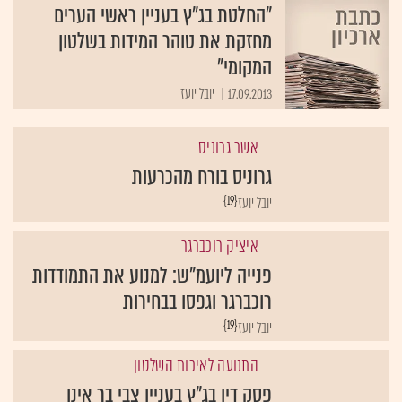
"החלטת בג"ץ בעניין ראשי הערים
מחזקת את טוהר המידות בשלטון
המקומי"
17.09.2013
יובל יועז
אשר גרוניס
גרוניס בורח מהכרעות
{19}
יובל יועז
איציק רוכברגר
פנייה ליועמ"ש: למנוע את התמודדות
רוכברגר וגפסו בבחירות
{19}
יובל יועז
התנועה לאיכות השלטון
פסק דין בג"ץ בעניין צבי בר אינו