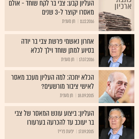
העליון קבע: צבי בר לקח שוחד - אולם
מאסרו יקוצר ל-3 שנים
11.12.2016
חן מענית
אחרון נאשמי פרשת צבי בר יודה
בסיוע למתן שוחד וילך לכלא
17.07.2016
חן מענית
הכלא יחכה: למה העליון מעכב מאסר
לאישי ציבור מורשעים?
18.09.2015
חן מענית
העליון: ביצוע עונש המאסר של צבי
בר יעוכב עד להכרעה בערעורו
17.09.2015
יפעת פרייז