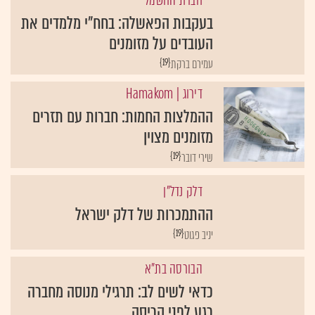
חברת החשמל
בעקבות הפאשלה: בחח"י מלמדים את
העובדים על מזומנים
{19}
עמירם ברקת
דירוג
| Hamakom
ההמלצות החמות: חברות עם תזרים
מזומנים מצוין
{19}
שירי דובר
דלק נדל"ן
ההתמכרות של דלק ישראל
{19}
יניב פגוט
הבורסה בת"א
כדאי לשים לב: תרגילי מנוסה מחברה
רגע לפני קריסה