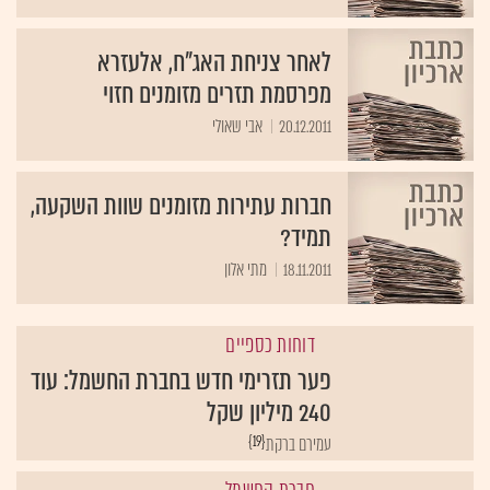
לאחר צניחת האג"ח, אלעזרא
מפרסמת תזרים מזומנים חזוי
20.12.2011
אבי שאולי
חברות עתירות מזומנים שוות השקעה,
תמיד?
18.11.2011
מתי אלון
דוחות כספיים
פער תזרימי חדש בחברת החשמל: עוד
240 מיליון שקל
{19}
עמירם ברקת