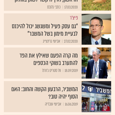
17.03.2020
כתבי גלובס
פיצ'ר
"גם עסק פעיל ומשגשג יכול להיכנס
לבעיית מימון בשל המשבר"
27.02.2020
אבישי גרינצייג
מה קרה הפעם שאילץ את הפד
להתערב בשוקי הכספים
18.09.2019
וול סטריט ג'ורנל
המשביר, הרבעון הקשה והחוב: האם
הסוף יהיה טוב?
16.06.2019
אבישי עובדיה