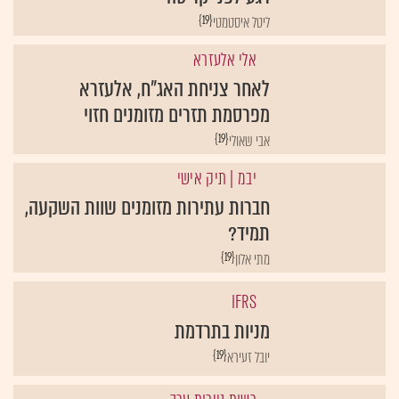
{19}
ליטל איסטמטי
אלי אלעזרא
לאחר צניחת האג"ח, אלעזרא
מפרסמת תזרים מזומנים חזוי
{19}
אבי שאולי
יבמ
| תיק אישי
חברות עתירות מזומנים שוות השקעה,
תמיד?
{19}
מתי אלון
IFRS
מניות בתרדמת
{19}
יובל זעירא