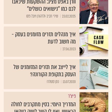
וורן באפט מציג: ההשקעות שיכאבו
לכם כמו ״נישואים כושלים״
23.02.2025
שירי חביב-ולדהורן ויובל פסו
איך מנהלים תזרים מזומנים בעסק -
מה חשוב לדעת
27.06.2023
איך לייצב את תזרים המזומנים של
העסק בתקופת הקורונה?
13.07.2020
נתן סטולרו
פיצ'ר
המדריך היומי: בסין מתקרבים לחולה
הראשון, ואין לו קשר לשוק בווהאן