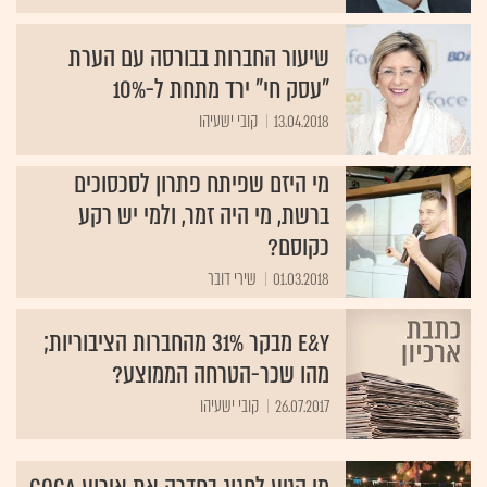
שיעור החברות בבורסה עם הערת
"עסק חי" ירד מתחת ל-10%
13.04.2018
קובי ישעיהו
מי היזם שפיתח פתרון לסכסוכים
ברשת, מי היה זמר, ולמי יש רקע
כקוסם?
01.03.2018
שירי דובר
E&Y מבקר 31% מהחברות הציבוריות;
מהו שכר-הטרחה הממוצע?
26.07.2017
קובי ישעיהו
מי הגיע לחגוג בחדרה את אירוע Coca