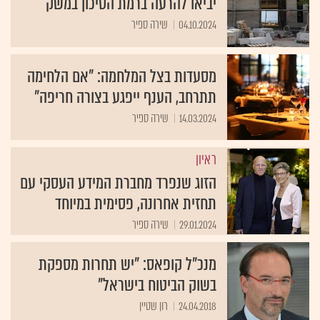
יביאו להרעה ברמת הסיכון במשק
04.10.2024
שירה ספיר
מסעדות בצל המלחמה: "אם הלחימה
תתרחב, הענף ייפגע בצורה חריפה"
14.03.2024
שירה ספיר
ראיון
הזוג שנפרד מחברת המידע העסקי עם
תחזית אחרונה, פסימית במיוחד
29.01.2024
שירה ספיר
מנכ"ל קופאס: "יש תחרות מספקת
בשוק הביטוח בישראל"
24.04.2018
רון שטיין