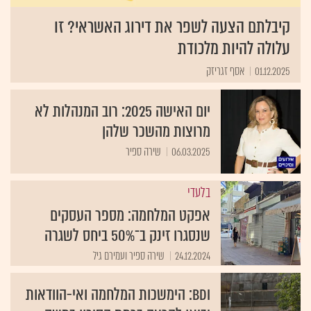
קיבלתם הצעה לשפר את דירוג האשראי? זו
עלולה להיות מלכודת
01.12.2025
אסף זגריזק
יום האישה 2025: רוב המנהלות לא
מרוצות מהשכר שלהן
06.03.2025
שירה ספיר
בלעדי
אפקט המלחמה: מספר העסקים
שנסגרו זינק ב־50% ביחס לשגרה
24.12.2024
שירה ספיר ועמירם גיל
BDI: הימשכות המלחמה ואי-הוודאות