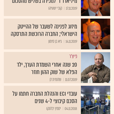
מיליארד ד' למכירה בשליש מהסכום
17.11.2019
קובי ישעיהו
מיזוג לפנינה לשעבר של ההייטק
הישראלי; החברה הרוכשת התרסקה
14.11.2019
גיא בן סימון
פיצ'ר
20 שנה אחרי השמדת הערך, ילד
הפלא של שוק ההון חוזר
11.07.2019
שלומית לן
עובדי ECI והנהלת החברה חתמו על
הסכם קיבוצי ל-4 שנים
04.11.2018
יסמין יבלונקו