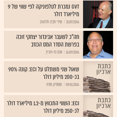
GVT נמכרת לטלפוניקה לפי שווי של 9
מיליארד דולר
21.09.2014
שירי חביב-ולדהורן
חה"כ לשעבר אביגדור יצחקי זוכה
בפרשת הסדר המס הכוזב
16.09.2014
אלה לוי-וינריב
שאול שני משתלט על ECI: קונה 90%
בכ-200 מיליון דולר
09.01.2014
שמוליק שלח
ECI: השווי התכווץ מ-1.2 מיליארד דולר
לכ-250 מיליון דולר