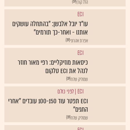
{19}
הלל קורן
ECI
עו"ד יובל אלבשן: "בהתחלה עושקים
אותנו - ואחר-כך תורמים"
{19}
אפרת אהרוני
ECI
כיסאות מוזיקליים: רפי מאור חוזר
לנהל את ECI טלקום
{19}
שמוליק שלח
ECI
| לפני כולם
ECI תפטר עוד 100-150 עובדים "אחרי
החגים"
{19}
שמוליק שלח