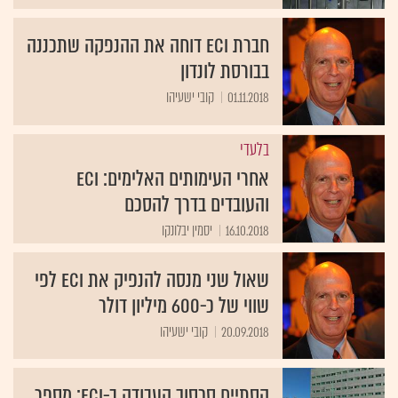
חברת ECI דוחה את ההנפקה שתכננה
בבורסת לונדון
01.11.2018
קובי ישעיהו
בלעדי
אחרי העימותים האלימים: ECI
והעובדים בדרך להסכם
16.10.2018
יסמין יבלונקו
שאול שני מנסה להנפיק את ECI לפי
שווי של כ-600 מיליון דולר
20.09.2018
קובי ישעיהו
הסתיים סכסוך העבודה ב-ECI: מספר