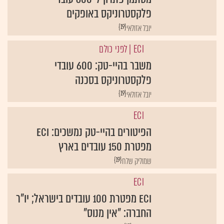
פלקסטרוניקס באופקים
{19}
יובל אזולאי
ECI
| לפני כולם
משבר בהיי-טק: 600 עובדי
פלקסטרוניקס בסכנה
{19}
יובל אזולאי
ECI
הפיטורים בהיי-טק נמשכים: ECI
מפטרת 150 עובדים בארץ
{19}
שמוליק שלח
ECI
ECI מפטרת 100 עובדים בישראל; יו"ר
החברה: "אין מנוס"