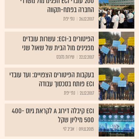
200 עובדי ECI הפגינו מול משרדי
החברה בפתח-תקווה
26.12.2017
נתי יפת
הפיטורים ב-ECI: עשרות עובדים
מפגינים מול הבית של שאול שני
22.12.2017
שירות גלובס
בעקבות הפיטורים הצפויים: ועד עובדי
ECI פותח בסכסוך עבודה
21.12.2017
נתי יפת
ECI קיבלה דירוג A לקראת גיוס 400-
500 מיליון שקל
09.11.2015
אביב לוי