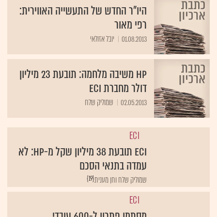
היו"ר החדש של התעשייה האווירית:
רפי מאור
01.08.2013
יובל אזולאי
HP משיבה מלחמה: תובעת 23 מיליון
דולר מחברת ECI
02.05.2013
שמוליק שלח
ECI
ECI תובעת 38 מיליון שקל מ-HP: לא
עמדה בתנאי הסכם
{19}
ECI
מסתמן פתרון ל-600 עובדי