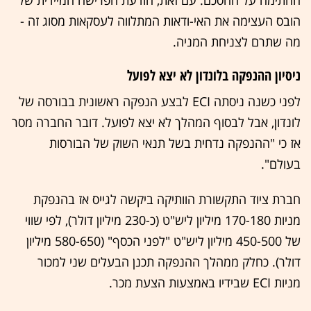
החתימה על ההסכם. עם זאת, הודעת הפרישה המיידית של
הובס העצימה את האי-ודאות המתלווה לעסקאות מסוג זה -
מה שתרם לצניחת המניה.
ניסיון ההנפקה בלונדון לא יצא לפועל
לפני כשנה ניסתה ECI לבצע הנפקה ראשונית בבורסה של
לונדון, אבל לבסוף המהלך לא יצא לפועל. דובר החברה מסר
אז כי "ההנפקה נדחית בשל תנאי השוק של הבורסות
בעולם".
חברת ציוד התקשורת הוותיקה ביקשה לגייס אז בהנפקת
מניות 170-180 מיליון ליש"ט (כ-230 מיליון דולר), לפי שווי
של 450-500 מיליון ליש"ט "לפני הכסף" (580-650 מיליון
דולר). כחלק ממהלך ההנפקה תכנן הבעלים שני למכור
מניות ECI שבידיו באמצעות הצעת מכר.