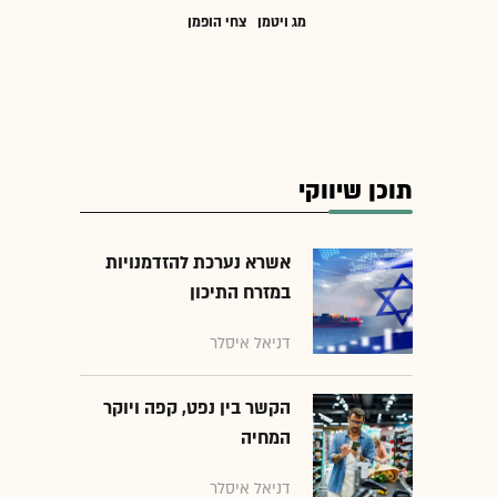
מג ויטמן
צחי הופמן
תוכן שיווקי
אשרא נערכת להזדמנויות
במזרח התיכון
דניאל איסלר
הקשר בין נפט, קפה ויוקר
המחיה
דניאל איסלר