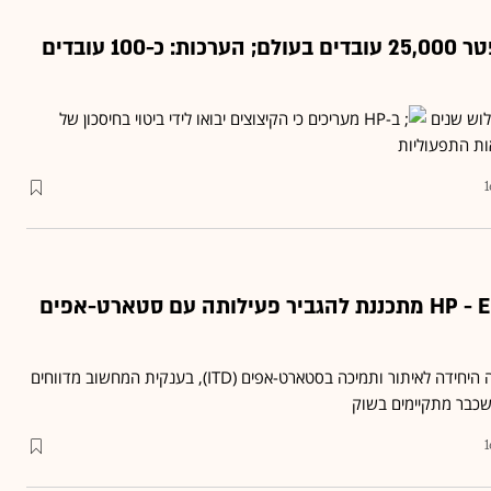
פיטורי ענק: HP תפטר 25,000 עובדים בעולם; הערכות: כ-100 עובדים
לוש שנים
ב-HP מעריכים כי הקיצוצים יבואו לידי ביטוי בחיסכון של
1
בעקבות רכישת HP - EDS מתכננת להגביר פעילותה עם סטארט-אפים
חמישה חודשים מאז הוקמה היחידה לאיתור ותמיכה בסטארט-אפים (ITD), בענקית המחשוב מדווחים
שכבר מתקיימים בשוק
1