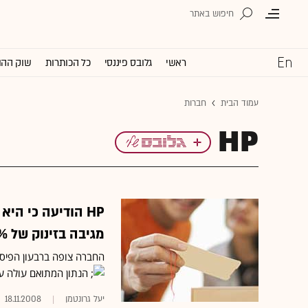
ראשי
גלובס פיננסי
כל הכותרות
שוק ההו
עמוד הבית
חברות
HP
HP הודיעה כי הי
מגיבה בזינוק של 13%
החברה צופה ברבעון הפיסקלי הרביעי לרווח של 84 סנט
הנתון המתואם עולה על הקונצ
יעל גרונטמן
18.11.2008