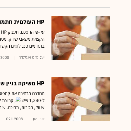
HP העולמית חתמה על הסכם שת"פ במו"פ עם משרד התמ"ת
ע
הקצאת משאבי שיווק, מכירות
בתחומים טכנולוגיים הקשורים בתשתיות מתוצ
יעל גרוס אנגלנדר
1.2008
HP משיקה בניין שלישי ביהוד בהשקעה של 85 מיליון שקל
ל-1,240 איש
שיווק, מכירות, תמיכה, שירו
יוסי ניסן
02.11.2008