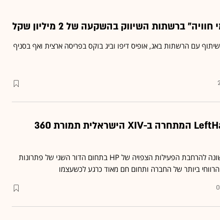
תוף עם הרשתות באג, אופיס דיפו וביג בוקס בפריסה ארצית ואף בסניף
HP רוכשת את LeftHand המתחרה ב-XIV הישראלית תמורת 360
הרכישה מהווה סנונית ראשונה להרחבת הפעילות הצפויה של HP בתחום הדור השני של פתרונות
הרווחי ביותר של החברה ותחום חם מאוד כרגע לכשעצמו
0