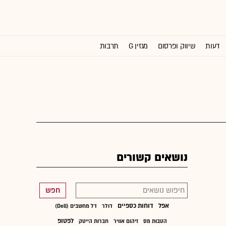
דעות
שיווק ופרסום
מגזין G
תרבות
וול סטריט ג'ורנל
נושאים קשורים
חפש
אפל
דוחות כספיים
דולר
דל מחשבים (Dell)
לפטופ
הטבות מס
זיהום אוויר
חברות הייטק