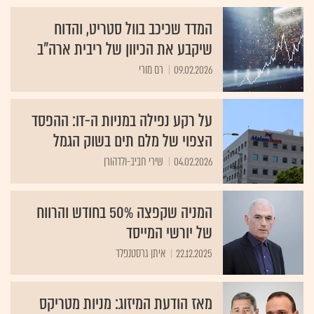
המדד שכיכב בוול סטריט, והדוח
שיקבע את הכיוון של ריבית ארה"ב
09.02.2026
רם מורי
על רקע נפילה במניות ה-IT: ההפסד
הצפוי של מלם תים בשוק הגמל
04.02.2026
שירי חביב-ולדהורן
המניה שקפצה 50% בחודש והרווח
של יורשי המייסד
22.12.2025
איתן גרסטנפלד
מאז הודעת המיזוג: מניות מטריקס