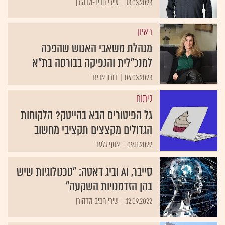
13.03.2023
שירי חביב-ולדהורן
ראיון
מנהלת משאבי האנוש שהפכה
למנכ"לית והנפיקה בבורסה בת"א
04.03.2023
דורון אביגד
ניתוח
גל הפיטורים הבא בהייטק? הלקוחות
הגדולים מקצצים תקציבי מחשוב
09.11.2022
אסף גלעד
סייבר, AI וביג דאטה: "טכנולוגיות שיש
בהן הזדמנויות השקעה"
12.09.2022
שירי חביב-ולדהורן