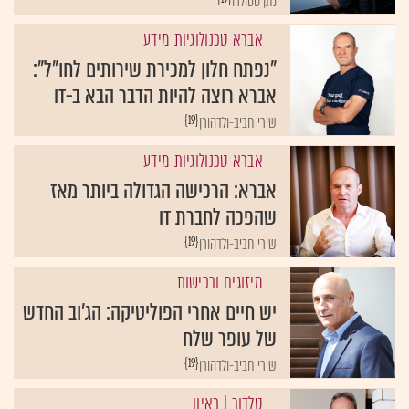
נתן סטולרו
אברא טכנולוגיות מידע
"נפתח חלון למכירת שירותים לחו"ל":
אברא רוצה להיות הדבר הבא ב-IT
{19}
שירי חביב-ולדהורן
אברא טכנולוגיות מידע
אברא: הרכישה הגדולה ביותר מאז
שהפכה לחברת IT
{19}
שירי חביב-ולדהורן
מיזוגים ורכישות
יש חיים אחרי הפוליטיקה: הג'וב החדש
של עופר שלח
{19}
שירי חביב-ולדהורן
טלדור
| ראיון