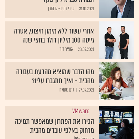
31.10.2021
שירי חביב-ולדהורן
אחרי עשור ללא מימון חיצוני, אטרה
גייסה 100 מיליון דולר בחצי שנה
28.07.2021
אופיר דור
מהו הדבר שמוציא מהדעת בעבודה
מהבית - ואיך תתגברו עליו?
27.07.2021
נתן סטולרו
VMware
הכירו את הפתרון שמאפשר תמיכה
מרחוק באלפי עובדים מהבית
{19}