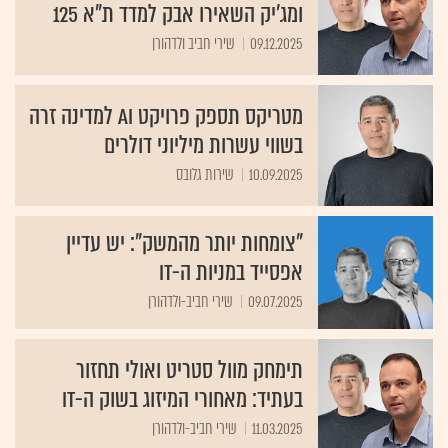
ומג'יק השאירו אבק למדד ת"א 125
09.12.2025
שירי חביב ולדהורן
מטריקס תספק פרויקט AI למדינה זרה
בשווי עשרות מיליוני דולרים
10.09.2025
שירות גלובס
"צומחות יותר מהמשק": יש עדיין
אפסייד במניות ה-IT
09.07.2025
שירי חביב-ולדהורן
תימחק מוול סטריט ואולי תחזור
בעתיד: מאחורי המיזוג בשוק ה-IT
11.03.2025
שירי חביב-ולדהורן