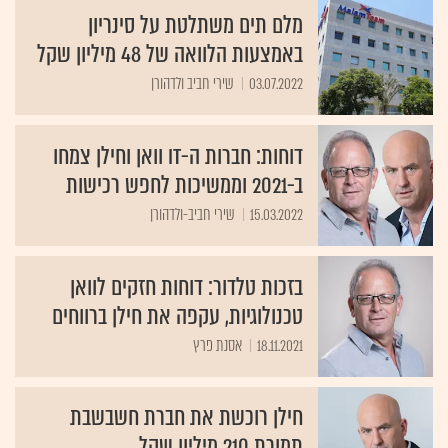
מלם תים משתלטת על סינריון
באמצעות הלוואה של 48 מיליון שקל
03.07.2022
שירי חביב ולדהורן
דוחות: חברות ה-IT וואן וחילן צמחו
ב-2021 וממשיכות לחפש רכישות
15.03.2022
שירי חביב-ולדהורן
בזכות טלדור: דוחות חזקים לוואן
טכנולוגיות, עקפה את חילן ברווחים
18.11.2021
אסנת פרץ
חילן רוכשת את חברת חשבשבת
תמורת 210 מיליון שקל