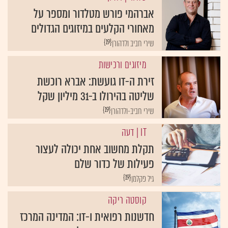
אברהמי פורש מטלדור ומספר על
מאחורי הקלעים במיזוגים הגדולים
{19}
שירי חביב ולדהורן
מיזוגים ורכישות
זירת ה-IT גועשת: אברא רוכשת
שליטה בהירולו ב-31 מיליון שקל
{19}
שירי חביב-ולדהורן
IT
| דעה
תקלת מחשוב אחת יכולה לעצור
פעילות של כדור שלם
{19}
גיל פקלמן
קוסטה ריקה
חדשנות רפואית ו-IT: המדינה המרכז