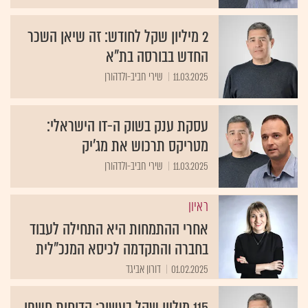
2 מיליון שקל לחודש: זה שיאן השכר
החדש בבורסה בת"א
11.03.2025
שירי חביב-ולדהורן
עסקת ענק בשוק ה-IT הישראלי:
מטריקס תרכוש את מג'יק
11.03.2025
שירי חביב-ולדהורן
ראיון
אחרי ההתמחות היא התחילה לעבוד
בחברה והתקדמה לכיסא המנכ"לית
01.02.2025
דורון אביגד
115 מיליון שקל בעשור: הדוחות חשפו