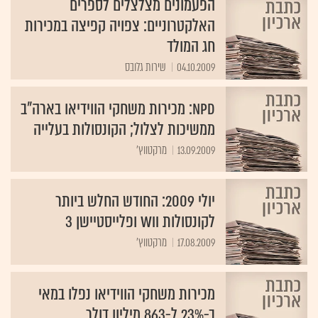
הפעמונים מצלצלים לספרים
האלקטרוניים: צפויה קפיצה במכירות
חג המולד
04.10.2009
NPD: מכירות משחקי הווידיאו בארה"ב
ממשיכות לצלול; הקונסולות בעלייה
13.09.2009
מרקטווץ'
יולי 2009: החודש החלש ביותר
לקונסולות Wii ופלייסטיישן 3
17.08.2009
מרקטווץ'
מכירות משחקי הווידיאו נפלו במאי
ב-23% ל-863 מיליון דולר