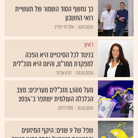
כך נחשף הסוד השמור של תעשיית
רואי החשבון
11.07.2024
אלה לוי-וינריב
ראיון
בניגוד לכל הסיכויים היא הפכה
למפקדת ממר"ם, והיום היא מנכ"לית
02.03.2024
דורון אביגד
מעל 1,500 מנכ"לים מעריכים: מצב
הכלכלה העולמית ישתפר ב־2024
15.01.2024
סתיו ליבנה
שפל של 9 שנים: היקף המיזוגים