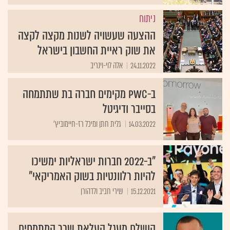
ניתוח
ההצעה שעשויה לשנות מקצה לקצה
את שוק ראיית החשבון בישראל
24.11.2022
אלה לוי-וינריב
ב-PwC מקימים חברה בת שתתמחה
בסייבר ודיגיטל
14.03.2022
גלית חתן ומיכל רז-חיימוביץ'
"ב-2022 חברות ישראליות ימשיכו
להיות רלוונטיות בשוק האמריקאי"
15.12.2021
שירי חביב ולדהורן
הושלם מעגל העלאת שכר המתמחים