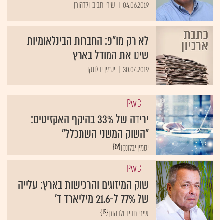
04.06.2019
שירי חביב-ולדהורן
לא רק מו"פ: החברות הבינלאומיות
שינו את המודל בארץ
30.04.2019
יסמין יבלונקו
PwC
ירידה של 33% בהיקף האקזיטים:
"השוק המשני השתכלל"
{19}
יסמין יבלונקו
PwC
שוק המיזוגים והרכישות בארץ: עלייה
של 77% ל-21.6 מיליארד ד'
{19}
שירי חביב ולדהורן