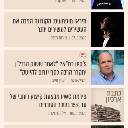
15.10.2020
רועי קצירי
תיראו מופתעים: הקורונה הפכה את
העשירים לעשירים יותר
07.10.2020
שירות גלובס
פיצ'ר
IPO'S בת"א? "לאחר ששוק הנדל"ן
יתקרר הרבה כסף יזרום להייטק"
07.06.2020
גיא בן סימון
פירמת PwC מבצעת קיצוץ רוחבי של
עד 15% בשכר העובדים
05.05.2020
אלה לוי-וינריב