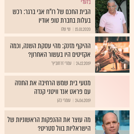
בלעדי
הבית החכם של רו"ח אבי ברגר: רכש
בעלות בחברת טופ אודיו
15.01.2020
שי שלו
ההיקף מזנק: מהי עסקת השנה, וכמה
אקזיטים היו בעשור האחרון?
24.12.2019
עמרי זרחוביץ'
מנועי בית שמש הרחיבה את החוזה
עם פראט אנד וויטני קנדה
24.06.2019
עומרי כהן
מה עוצר את ההנפקות הראשוניות של
הישראליות בוול סטריט?