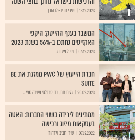
והרכישות בישראל נחתך בחצי השנה
13.12.2023
שירי חביב-ולדהורן
המשבר בענף ההייטק: היקפי
האקזיטים נחתכו ב-56% בשנת 2023
06.12.2023
מיטל וייזברג
חברת הייעוץ של PwC ממזגת את BE
Suite
20.02.2023
גלית חתן, נבו טרבלסי ושירה ספי ...
ממתינים לירידה בשווי החברות: האטה
בעסקאות מיזוג ורכישה
07.12.2022
שירי חביב-ולדהורן