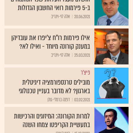
ב-5 פירמות רואי החשבון הגדולות
20.06.2021
אלה לוי-וינריב
אילו פירמות רו"ח צ'יפרו את עובדיהן
במענק קורונה מיוחד - ואילו לא?
25.03.2021
אלה לוי-וינריב
פיצ'ר
מובילים טרנספורמציה דיגיטלית
בארגון? לא מדובר בעניין טכנולוגי
02.02.2021
דפנה ברמלי-גולן
למרות הקורונה: המיזוגים והרכישות
בתעשיית הקריפטו צמחו השנה