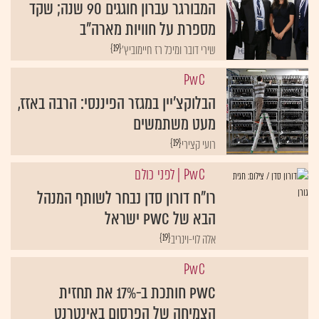
המבורגר עברון חוגגים 90 שנה; שקד
מספרת על חוויות מארה"ב
{19}
שירי דובר ומיכל רז חיימוביץ'
PwC
הבלוקצ'יין במגזר הפיננסי: הרבה באזז,
מעט משתמשים
{19}
רועי קצירי
PwC
| לפני כולם
רו"ח דורון סדן נבחר לשותף המנהל
הבא של PwC ישראל
{19}
אלה לוי-וינריב
PwC
PwC חותכת ב-17% את תחזית
הצמיחה של הפרסום באינטרנט