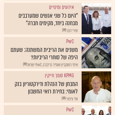
אירועים ומינויים
"היום כל שני אנשים שמערבבים
מבחנה ביחד, מקימים חברה"
{19}
שירי דובר
PwC
משנים את הריבית המשתנה: שעתם
היפה של סוחרי הריביות?
{19}
איתי רושקביץ ואופיר גרינברג, PwC ישראל
KPMG סומך חייקין
המבחן של הנהלת ודירקטוריון בנק
לאומי: בחירת רואי החשבון
{19}
אלי ציפורי
PwC