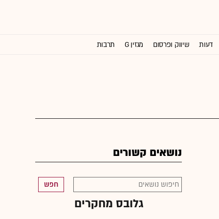
דעות
שיווק ופרסום
מגזין G
תרבות
וול סטריט ג'ורנל
נושאים קשורים
חפש
גלובס מחקרים