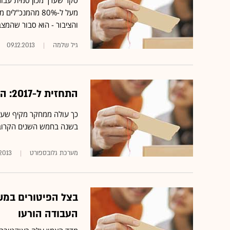
מעל ל-80% מהמנ
והציבור - הוא סבור שהמצב
גיל שלמה
09.12.2013
התחזית ל-2017: הספורט האמריקאי יגלגל 67.7 מיליארד דולר
בשנה בחמש השנים הקרוב
מערכת גלובספורט
.2013
בצל הפיטורים במש
העבודה הורעו