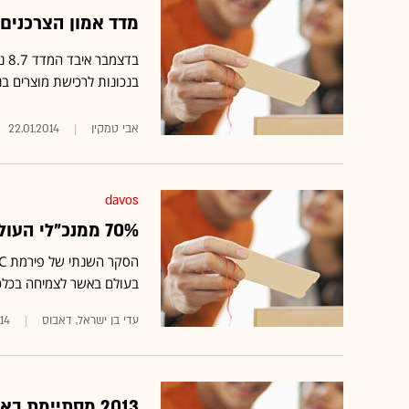
מדד אמון הצרכנים:
בד
בנכונות לרכישת מוצרים בני
אבי טמקין
22.01.2014
davos
70% ממנכ"לי העולם חוששים מרגולציה והעלאות מסים
בעולם באשר לצמיחה בכלכל
עדי בן ישראל, דאבוס
014
2013 מסתיימת באקורד שלילי: מדד אמון דצמבר ירד ב-8.7 נקודות