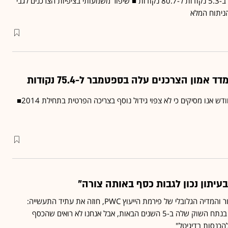
מדד האמון עלה באוקטובר ב-5.3 נקודות ל-80.7 נקודות ■ שיפור משמעותי בציפיות הצרכנים לגבי
ניתוח המלא
אמון הצרכנים עלה בספטמבר ל-75.4 נקודות
 אנו מסיקים כי לא צפוי גידול נוסף בצריכה הפרטית בתחילת 2014■
עיתון נכון לגבות כסף באותה צורה"
מרסל פנז, ראש מגזר הבידור והמדיה הגלובלי של פירמת הייעוץ PWC, חוזה את עתיד התעשייה:
"העיתונות תאבד 3%-4% בנתח השוק שלה ב-5 השנים הבאות, אבל אנחנו לא רואים שהכסף
כנסות בדיגיטל"