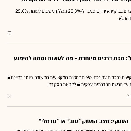
שיעור הנכונות לרכישת מוצרים בני קיימא ירד בדצמבר ל-23.9% מכלל המשיבים לעומת 25.6%
 המלא
": מפת דרכים מיוחדת - מה לעשות וממה להימנע
יעים הנכונים עבורכם וטיפים למצגת המקצועית החשובה ביותר בחייכם ■
ת על הרשת החברתית-עסקית ■
לקריאת הסקירה
25
סקר שערך מכון סמית עבור "גלובס" מחקרים ו-PwC Israel בשיתוף נשיאות הארגונים העסקיים: