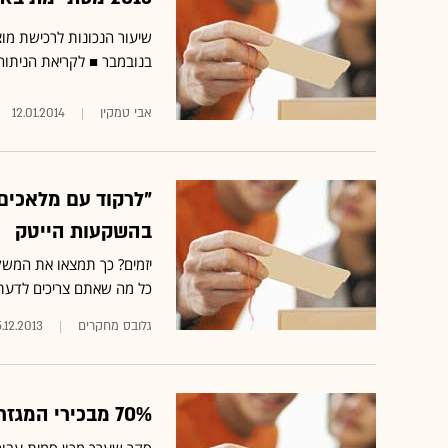
בנובמבר ■
לקריאת הניתוח
אבי טמקין
12.01.2014
"לרקוד עם מלאכים
בהשקעות הייטק
יזמים? כך תמצאו את המשק
כל מה שאתם צריכים לדע
גלובס מחקרים
.12.2013
70% מבכירי המגזר העסקי: מצב המשק "טוב" או "נורמלי"