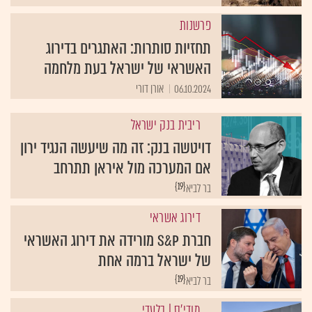
פרשנות
תחזיות סותרות: האתגרים בדירוג
האשראי של ישראל בעת מלחמה
06.10.2024
אורן דורי
ריבית בנק ישראל
דויטשה בנק: זה מה שיעשה הנגיד ירון
אם המערכה מול איראן תתרחב
{19}
בר לביא
דירוג אשראי
חברת S&P מורידה את דירוג האשראי
של ישראל ברמה אחת
{19}
בר לביא
מודי'ס
| בלעדי