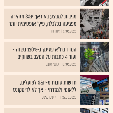
מגיבות למבצע באיראן: S&P מזהירה
מפגיעה בכלכלה, פיץ' אופטימית יותר
17.06.2025
אורן דורי
המדד בת"א שזינק ב-120% בשנה -
ועוד 4 כתבות על המצב בשווקים
07.06.2025
כתבי גלובס
חדשות טובות מ-S&P לפועלים,
ללאומי ולמזרחי - אך לא לדיסקונט
29.05.2025
חזי שטרנליכט