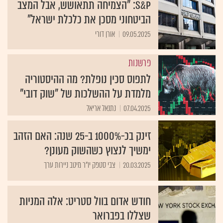
S&P: "הצמיחה תתאושש, אבל המצב
הביטחוני מסכן את כלכלת ישראל"
09.05.2025
אורן דורי
פרשנות
לתפוס סכין נופלת? מה ההיסטוריה
מלמדת על ההשלכות של "שוק דובי"
07.04.2025
נתנאל אריאל
זינק בכ-1000% ב-25 שנה: האם הזהב
ימשיך לנצוץ כשהשוק מעונן?
20.03.2025
צבי סטפק יו"ר מיטב ניירות ערך
חודש אדום בוול סטריט: אלה המניות
שצללו בפברואר