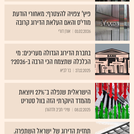
פיץ' צפויה להצטרף: מאחורי הודעת
מודי'ס והאם העלאת הדירוג קרובה
01.02.2026
אורן דורי
בחברת הדירוג הגדולה מעריכים: מי
הכלכלה שתצמח הכי הרבה ב-2026?
27.12.2025
בר לביא
הישראלית שנפלה ב־27% ויוצאת
מהמדד היוקרתי הזה בוול סטריט
08.12.2025
שירי חביב ולדהורן
תחזית הדירוג של ישראל השתפרה.