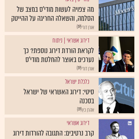
מה צפויה לעשות מודי'ס במצב של
הסלמה, והשאלה החריגה על ההייטק
{19}
אורן דורי
דירוג אשראי
| ניתוח
לקראת הורדת דירוג נוספת? כך
נערכים באוצר להחלטת מודי'ס
{19}
אורן דורי
כלכלת ישראל
סיטי: דירוג האשראי של ישראל
בסכנה
{19}
אהרן כץ
דירוג אשראי
קרב נרטיבים: התגובה להורדות דירוג