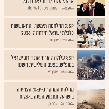
אדאני עלול לרדת לאג"ח זבל
The Wall Street Journal
26.11.2024
S&P: המלחמה תימשך, והתאוששות
כלכלת ישראל תידחה ל-2026
12.11.2024
אורן דורי
S&P עלולה להוריד את דירוג ישראל
בסופ"ש, בפעם השלישית השנה
05.11.2024
אהרן כץ
מחלקת המחקר ב-S&P: הצמיחה
בישראל תתכווץ השנה ב-0.2%
28.10.2024
אהרן כץ