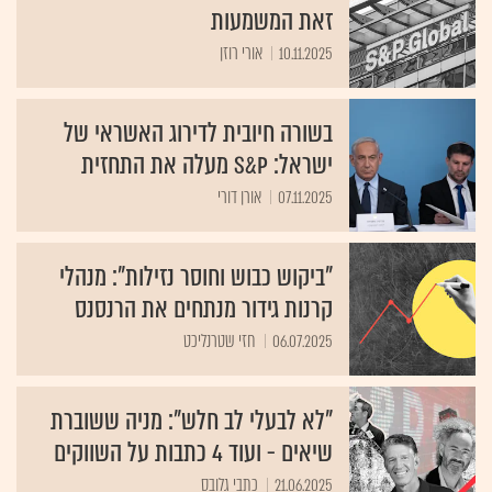
זאת המשמעות
10.11.2025
אורי רוזן
בשורה חיובית לדירוג האשראי של
ישראל: S&P מעלה את התחזית
07.11.2025
אורן דורי
"ביקוש כבוש וחוסר נזילות": מנהלי
קרנות גידור מנתחים את הרנסנס
06.07.2025
חזי שטרנליכט
"לא לבעלי לב חלש": מניה ששוברת
שיאים - ועוד 4 כתבות על השווקים
21.06.2025
כתבי גלובס