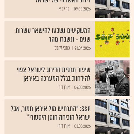
דירוג האשראי של ישראל
09.05.2026
בר לביא
המשקיעים נשבעו להישאר עשרות
שנים - ונשברו מהר
23.04.2026
כתבי גלובס
שיפור תחזית הדירוג לישראל צפוי
להידחות בגלל המערכה באיראן
04.03.2026
אורן דורי
S&P: "התרחיש מול איראן חמור, אבל
ישראל הוכיחה חוסן היסטורי"
03.03.2026
אורן דורי