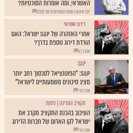
האשראי, ומה אומרות הסוכנויות?
{19}
יובל אינהורן וצוות המשרוקית של גלובס
דירוג אשראי
אחרי האזהרה של S&P ישראל: האם
הורדת דירוג נוספת בדרך?
{19}
אהרן כץ
S&P
S&P: "הפוטנציאל לסכסוך רחב יותר
מציג סיכונים משמעותיים לישראל"
{19}
אורן דורי
תקציב המדינה
| ניתוח
העיכוב בהכנת התקציב מקרב את
ישראל לקו האדום של חברות הדירוג
{19}
אורן דורי