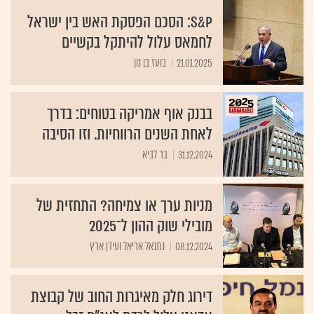
S&P: הסכם הפסקת האש בין ישראל
לחמאס עלול להיתקל בקשיים
21.01.2025
בועז בן נון
בבנק אוף אמריקה בטוחים: בדרך
לאחת השנים הרווחיות. וזו הסיבה
31.12.2024
בר לביא
מניות ערך או צמיחה? התחזית של
מובילי שוק ההון ל־2025
08.12.2024
נתנאל אריאל ועידן ארץ
דירוג חלק מאיגרות החוב של קבוצת