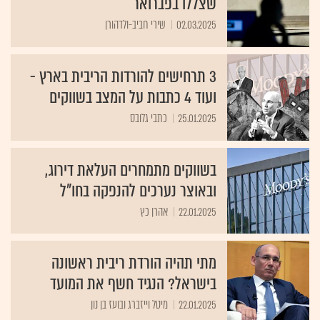
שצללו בפברואר
02.03.2025
שירי חביב-ולדהורן
3 תרחישים להורדות הריבית בארץ -
ועוד 4 כתבות על המצב בשווקים
25.01.2025
כתבי גלובס
בשווקים מתמחרים העלאת דירוג,
ובאוצר נערכים להנפקה בחו"ל
22.01.2025
אהרן כץ
מתי תהיה הורדת ריבית ראשונה
בישראל? הנגיד חשף את המועד
22.01.2025
מיטל וייזברג ובועז בן נון