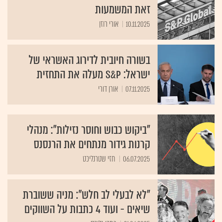
זאת המשמעות
10.11.2025
אורי רוזן
בשורה חיובית לדירוג האשראי של
ישראל: S&P מעלה את התחזית
07.11.2025
אורן דורי
"ביקוש כבוש וחוסר נזילות": מנהלי
קרנות גידור מנתחים את הרנסנס
06.07.2025
חזי שטרנליכט
"לא לבעלי לב חלש": מניה ששוברת
שיאים - ועוד 4 כתבות על השווקים