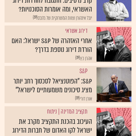
קרב נרטיבים: התגובה להורדות דירוג
האשראי, ומה אומרות הסוכנויות?
{19}
יובל אינהורן וצוות המשרוקית של גלובס
דירוג אשראי
אחרי האזהרה של S&P ישראל: האם
הורדת דירוג נוספת בדרך?
{19}
אהרן כץ
S&P
S&P: "הפוטנציאל לסכסוך רחב יותר
מציג סיכונים משמעותיים לישראל"
{19}
אורן דורי
תקציב המדינה
| ניתוח
העיכוב בהכנת התקציב מקרב את
ישראל לקו האדום של חברות הדירוג