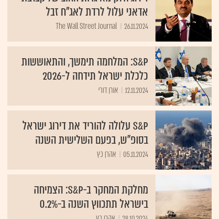
אדאני עלול לרדת לאג"ח זבל
The Wall Street Journal
26.11.2024
S&P: המלחמה תימשך, והתאוששות
כלכלת ישראל תידחה ל-2026
12.11.2024
אורן דורי
S&P עלולה להוריד את דירוג ישראל
בסופ"ש, בפעם השלישית השנה
05.11.2024
אהרן כץ
מחלקת המחקר ב-S&P: הצמיחה
בישראל תתכווץ השנה ב-0.2%
28.10.2024
אהרן כץ