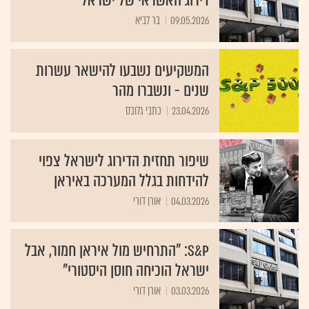
דירוג האשראי של ישראל
09.05.2026
בר לביא
המשקיעים נשבעו להישאר עשרות
שנים - ונשברו מהר
23.04.2026
כתבי גלובס
שיפור תחזית הדירוג לישראל צפוי
להידחות בגלל המערכה באיראן
04.03.2026
אורן דורי
S&P: "התרחיש מול איראן חמור, אבל
ישראל הוכיחה חוסן היסטורי"
03.03.2026
אורן דורי