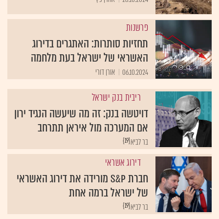
פרשנות
תחזיות סותרות: האתגרים בדירוג
האשראי של ישראל בעת מלחמה
06.10.2024
אורן דורי
ריבית בנק ישראל
דויטשה בנק: זה מה שיעשה הנגיד ירון
אם המערכה מול איראן תתרחב
{19}
בר לביא
דירוג אשראי
חברת S&P מורידה את דירוג האשראי
של ישראל ברמה אחת
{19}
בר לביא