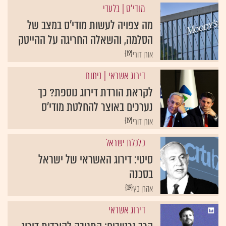
מודי'ס
| בלעדי
מה צפויה לעשות מודי'ס במצב של
הסלמה, והשאלה החריגה על ההייטק
{19}
אורן דורי
דירוג אשראי
| ניתוח
לקראת הורדת דירוג נוספת? כך
נערכים באוצר להחלטת מודי'ס
{19}
אורן דורי
כלכלת ישראל
סיטי: דירוג האשראי של ישראל
בסכנה
{19}
אהרן כץ
דירוג אשראי