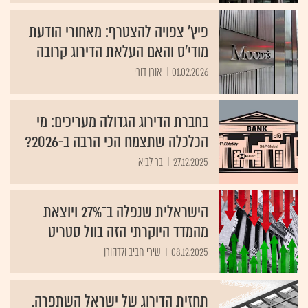
פיץ' צפויה להצטרף: מאחורי הודעת
מודי'ס והאם העלאת הדירוג קרובה
01.02.2026
אורן דורי
בחברת הדירוג הגדולה מעריכים: מי
הכלכלה שתצמח הכי הרבה ב-2026?
27.12.2025
בר לביא
הישראלית שנפלה ב־27% ויוצאת
מהמדד היוקרתי הזה בוול סטריט
08.12.2025
שירי חביב ולדהורן
תחזית הדירוג של ישראל השתפרה.