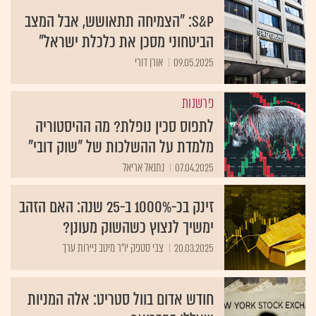
S&P: "הצמיחה תתאושש, אבל המצב
הביטחוני מסכן את כלכלת ישראל"
09.05.2025
אורן דורי
פרשנות
לתפוס סכין נופלת? מה ההיסטוריה
מלמדת על ההשלכות של "שוק דובי"
07.04.2025
נתנאל אריאל
זינק בכ-1000% ב-25 שנה: האם הזהב
ימשיך לנצוץ כשהשוק מעונן?
20.03.2025
צבי סטפק יו"ר מיטב ניירות ערך
חודש אדום בוול סטריט: אלה המניות