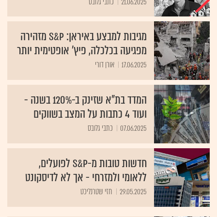
21.06.2025
כתבי גלובס
מגיבות למבצע באיראן: S&P מזהירה
מפגיעה בכלכלה, פיץ' אופטימית יותר
17.06.2025
אורן דורי
המדד בת"א שזינק ב-120% בשנה -
ועוד 4 כתבות על המצב בשווקים
07.06.2025
כתבי גלובס
חדשות טובות מ-S&P לפועלים,
ללאומי ולמזרחי - אך לא לדיסקונט
29.05.2025
חזי שטרנליכט