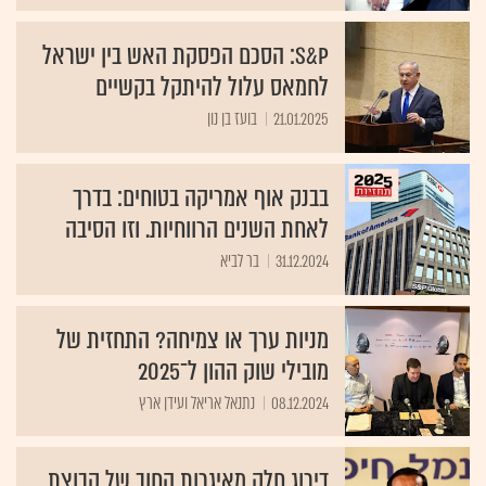
S&P: הסכם הפסקת האש בין ישראל
לחמאס עלול להיתקל בקשיים
21.01.2025
בועז בן נון
בבנק אוף אמריקה בטוחים: בדרך
לאחת השנים הרווחיות. וזו הסיבה
31.12.2024
בר לביא
מניות ערך או צמיחה? התחזית של
מובילי שוק ההון ל־2025
08.12.2024
נתנאל אריאל ועידן ארץ
דירוג חלק מאיגרות החוב של קבוצת