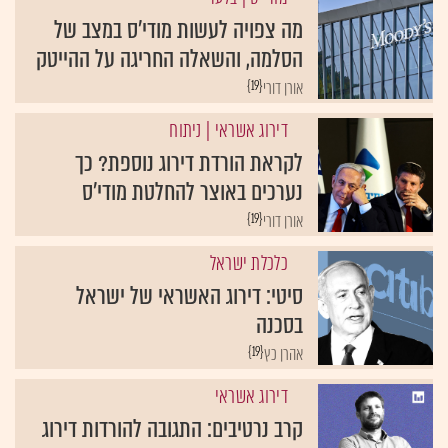
מה צפויה לעשות מודי'ס במצב של
הסלמה, והשאלה החריגה על ההייטק
{19}
אורן דורי
דירוג אשראי
| ניתוח
לקראת הורדת דירוג נוספת? כך
נערכים באוצר להחלטת מודי'ס
{19}
אורן דורי
כלכלת ישראל
סיטי: דירוג האשראי של ישראל
בסכנה
{19}
אהרן כץ
דירוג אשראי
קרב נרטיבים: התגובה להורדות דירוג