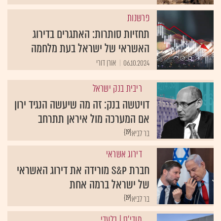
פרשנות
תחזיות סותרות: האתגרים בדירוג
האשראי של ישראל בעת מלחמה
06.10.2024
אורן דורי
ריבית בנק ישראל
דויטשה בנק: זה מה שיעשה הנגיד ירון
אם המערכה מול איראן תתרחב
{19}
בר לביא
דירוג אשראי
חברת S&P מורידה את דירוג האשראי
של ישראל ברמה אחת
{19}
בר לביא
מודי'ס
| בלעדי