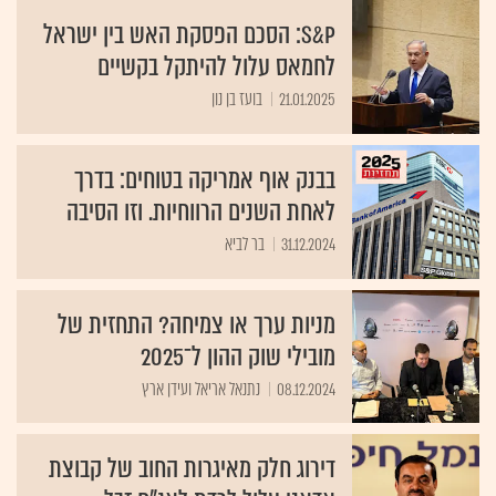
S&P: הסכם הפסקת האש בין ישראל
לחמאס עלול להיתקל בקשיים
21.01.2025
בועז בן נון
בבנק אוף אמריקה בטוחים: בדרך
לאחת השנים הרווחיות. וזו הסיבה
31.12.2024
בר לביא
מניות ערך או צמיחה? התחזית של
מובילי שוק ההון ל־2025
08.12.2024
נתנאל אריאל ועידן ארץ
דירוג חלק מאיגרות החוב של קבוצת