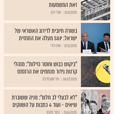
זאת המשמעות
10.11.2025
אורי רוזן
בשורה חיובית לדירוג האשראי של
ישראל: S&P מעלה את התחזית
07.11.2025
אורן דורי
"ביקוש כבוש וחוסר נזילות": מנהלי
קרנות גידור מנתחים את הרנסנס
06.07.2025
חזי שטרנליכט
"לא לבעלי לב חלש": מניה ששוברת
שיאים - ועוד 4 כתבות על השווקים
21.06.2025
כתבי גלובס