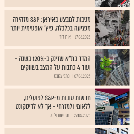
מגיבות למבצע באיראן: S&P מזהירה
מפגיעה בכלכלה, פיץ' אופטימית יותר
17.06.2025
אורן דורי
המדד בת"א שזינק ב-120% בשנה -
ועוד 4 כתבות על המצב בשווקים
07.06.2025
כתבי גלובס
חדשות טובות מ-S&P לפועלים,
ללאומי ולמזרחי - אך לא לדיסקונט
29.05.2025
חזי שטרנליכט