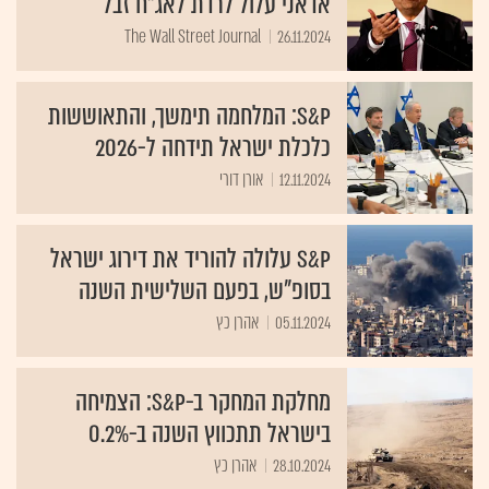
אדאני עלול לרדת לאג"ח זבל
The Wall Street Journal
26.11.2024
S&P: המלחמה תימשך, והתאוששות
כלכלת ישראל תידחה ל-2026
12.11.2024
אורן דורי
S&P עלולה להוריד את דירוג ישראל
בסופ"ש, בפעם השלישית השנה
05.11.2024
אהרן כץ
מחלקת המחקר ב-S&P: הצמיחה
בישראל תתכווץ השנה ב-0.2%
28.10.2024
אהרן כץ