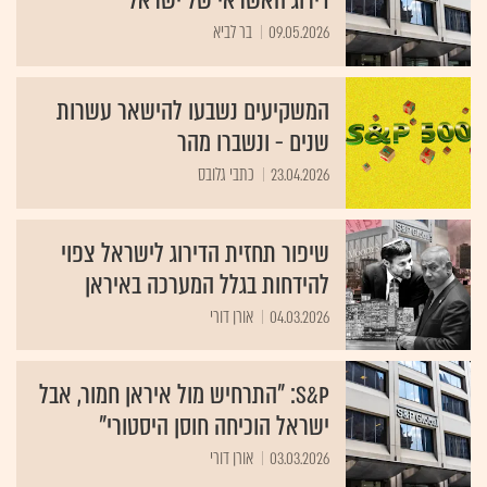
דירוג האשראי של ישראל
09.05.2026
בר לביא
המשקיעים נשבעו להישאר עשרות
שנים - ונשברו מהר
23.04.2026
כתבי גלובס
שיפור תחזית הדירוג לישראל צפוי
להידחות בגלל המערכה באיראן
04.03.2026
אורן דורי
S&P: "התרחיש מול איראן חמור, אבל
ישראל הוכיחה חוסן היסטורי"
03.03.2026
אורן דורי