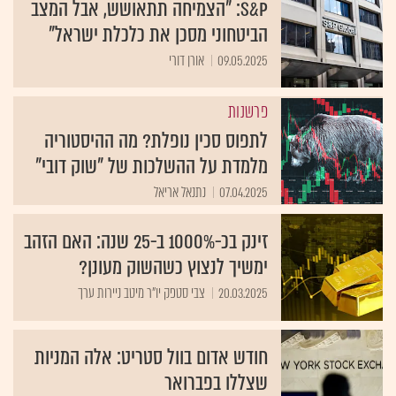
S&P: "הצמיחה תתאושש, אבל המצב
הביטחוני מסכן את כלכלת ישראל"
09.05.2025
אורן דורי
פרשנות
לתפוס סכין נופלת? מה ההיסטוריה
מלמדת על ההשלכות של "שוק דובי"
07.04.2025
נתנאל אריאל
זינק בכ-1000% ב-25 שנה: האם הזהב
ימשיך לנצוץ כשהשוק מעונן?
20.03.2025
צבי סטפק יו"ר מיטב ניירות ערך
חודש אדום בוול סטריט: אלה המניות
שצללו בפברואר