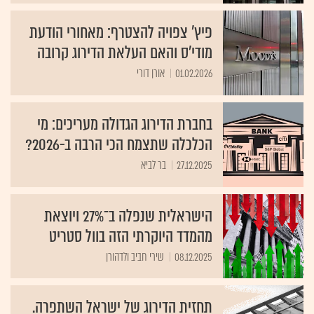
פיץ' צפויה להצטרף: מאחורי הודעת
מודי'ס והאם העלאת הדירוג קרובה
01.02.2026
אורן דורי
בחברת הדירוג הגדולה מעריכים: מי
הכלכלה שתצמח הכי הרבה ב-2026?
27.12.2025
בר לביא
הישראלית שנפלה ב־27% ויוצאת
מהמדד היוקרתי הזה בוול סטריט
08.12.2025
שירי חביב ולדהורן
תחזית הדירוג של ישראל השתפרה.