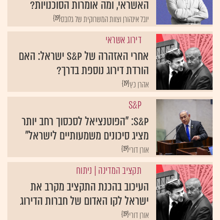
האשראי, ומה אומרות הסוכנויות?
{19}
יובל אינהורן וצוות המשרוקית של גלובס
דירוג אשראי
אחרי האזהרה של S&P ישראל: האם
הורדת דירוג נוספת בדרך?
{19}
אהרן כץ
S&P
S&P: "הפוטנציאל לסכסוך רחב יותר
מציג סיכונים משמעותיים לישראל"
{19}
אורן דורי
תקציב המדינה
| ניתוח
העיכוב בהכנת התקציב מקרב את
ישראל לקו האדום של חברות הדירוג
{19}
אורן דורי