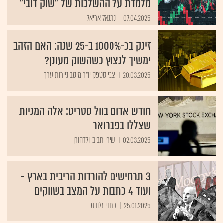
מלמדת על ההשלכות של "שוק דובי"
07.04.2025
נתנאל אריאל
זינק בכ-1000% ב-25 שנה: האם הזהב
ימשיך לנצוץ כשהשוק מעונן?
20.03.2025
צבי סטפק יו"ר מיטב ניירות ערך
חודש אדום בוול סטריט: אלה המניות
שצללו בפברואר
02.03.2025
שירי חביב-ולדהורן
3 תרחישים להורדות הריבית בארץ -
ועוד 4 כתבות על המצב בשווקים
25.01.2025
כתבי גלובס