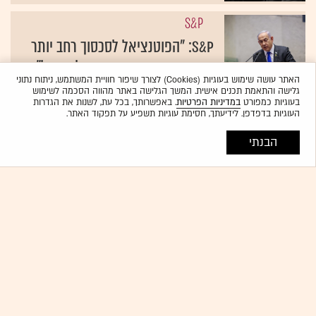
S&P
S&P: "הפוטנציאל לסכסוך רחב יותר
מציג סיכונים משמעותיים לישראל"
האתר עושה שימוש בעוגיות (Cookies) לצורך שיפור חוויית המשתמש, ניתוח נתוני
{19}
אורן דורי
גלישה והתאמת תכנים אישית. המשך הגלישה באתר מהווה הסכמה לשימוש
בעוגיות כמפורט
במדיניות הפרטיות
. באפשרותך, בכל עת, לשנות את הגדרות
תקציב המדינה
| ניתוח
העוגיות בדפדפן. לידיעתך, חסימת עוגיות תשפיע על תפקוד האתר.
העיכוב בהכנת התקציב מקרב את
הבנתי
ישראל לקו האדום של חברות הדירוג
{19}
אורן דורי
G7
לא רק ישראל: הדוח שחושף את
חולשתן של הכלכלות הגדולות
{19}
אהרן כץ