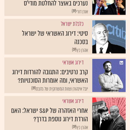
נערכים באוצר להחלטת מודי'ס
{19}
אורן דורי
כלכלת ישראל
סיטי: דירוג האשראי של ישראל
בסכנה
{19}
אהרן כץ
דירוג אשראי
קרב נרטיבים: התגובה להורדות דירוג
האשראי, ומה אומרות הסוכנויות?
{19}
יובל אינהורן וצוות המשרוקית של גלובס
דירוג אשראי
אחרי האזהרה של S&P ישראל: האם
הורדת דירוג נוספת בדרך?
{19}
אהרן כץ