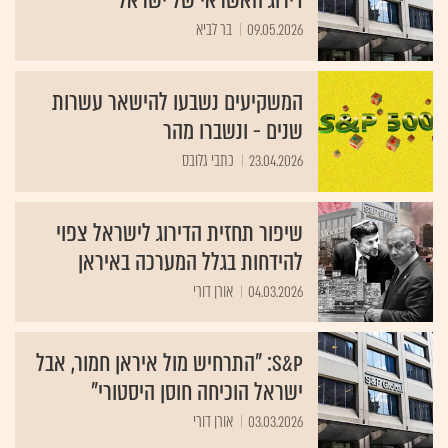
דירוג האשראי של ישראל
09.05.2026
בר לביא
המשקיעים נשבעו להישאר עשרות
שנים - ונשברו מהר
23.04.2026
כתבי גלובס
שיפור תחזית הדירוג לישראל צפוי
להידחות בגלל המערכה באיראן
04.03.2026
אורן דורי
S&P: "התרחיש מול איראן חמור, אבל
ישראל הוכיחה חוסן היסטורי"
03.03.2026
אורן דורי