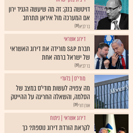
דויטשה בנק: זה מה שיעשה הנגיד ירון
אם המערכה מול איראן תתרחב
{19}
בר לביא
דירוג אשראי
חברת S&P מורידה את דירוג האשראי
של ישראל ברמה אחת
{19}
בר לביא
מודי'ס
| בלעדי
מה צפויה לעשות מודי'ס במצב של
הסלמה, והשאלה החריגה על ההייטק
{19}
אורן דורי
דירוג אשראי
| ניתוח
לקראת הורדת דירוג נוספת? כך