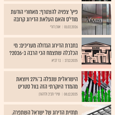
פיץ' צפויה להצטרף: מאחורי הודעת
מודי'ס והאם העלאת הדירוג קרובה
01.02.2026
אורן דורי
בחברת הדירוג הגדולה מעריכים: מי
הכלכלה שתצמח הכי הרבה ב-2026?
27.12.2025
בר לביא
הישראלית שנפלה ב־27% ויוצאת
מהמדד היוקרתי הזה בוול סטריט
08.12.2025
שירי חביב ולדהורן
תחזית הדירוג של ישראל השתפרה.