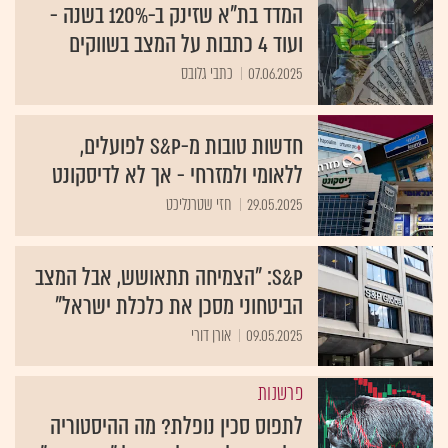
המדד בת"א שזינק ב-120% בשנה -
ועוד 4 כתבות על המצב בשווקים
07.06.2025
כתבי גלובס
חדשות טובות מ-S&P לפועלים,
ללאומי ולמזרחי - אך לא לדיסקונט
29.05.2025
חזי שטרנליכט
S&P: "הצמיחה תתאושש, אבל המצב
הביטחוני מסכן את כלכלת ישראל"
09.05.2025
אורן דורי
פרשנות
לתפוס סכין נופלת? מה ההיסטוריה