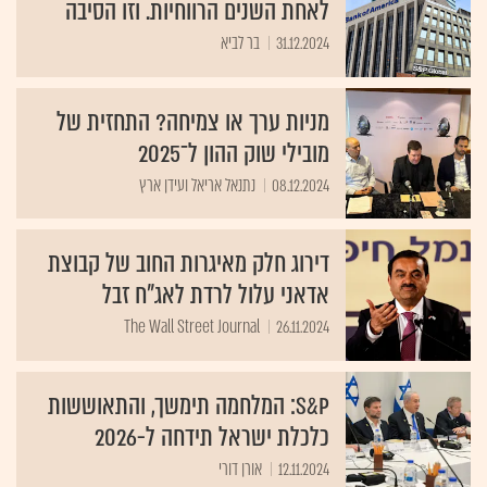
לאחת השנים הרווחיות. וזו הסיבה
31.12.2024
בר לביא
מניות ערך או צמיחה? התחזית של
מובילי שוק ההון ל־2025
08.12.2024
נתנאל אריאל ועידן ארץ
דירוג חלק מאיגרות החוב של קבוצת
אדאני עלול לרדת לאג"ח זבל
The Wall Street Journal
26.11.2024
S&P: המלחמה תימשך, והתאוששות
כלכלת ישראל תידחה ל-2026
12.11.2024
אורן דורי