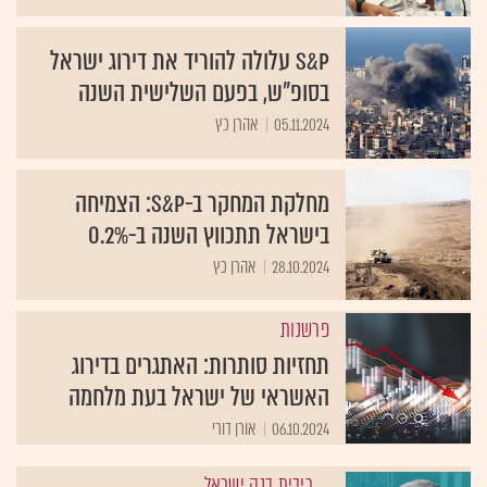
S&P עלולה להוריד את דירוג ישראל
בסופ"ש, בפעם השלישית השנה
05.11.2024
אהרן כץ
מחלקת המחקר ב-S&P: הצמיחה
בישראל תתכווץ השנה ב-0.2%
28.10.2024
אהרן כץ
פרשנות
תחזיות סותרות: האתגרים בדירוג
האשראי של ישראל בעת מלחמה
06.10.2024
אורן דורי
ריבית בנק ישראל