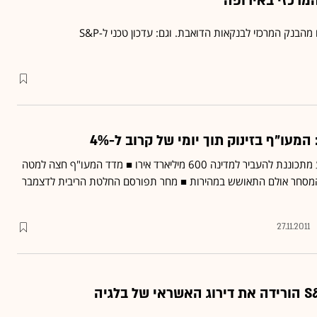
מרכזי באירופה
 מהבנק המרכזי לבנקאות הדואבת. וגם: עדכון טכני ל-S&P
מעו"ף בזינוק תוך יומי של קרוב ל-4%
דיווח באיטליה: קרן המטבע מתכוננת להעביר למדינה 600 מיליארד אירו ■ מדד המעו"ף חצה למטה
' במהלך המסחר אולם התאושש במהירות ■ מחר תפורסם החלטת הריבית לדצמבר
27.11.2011