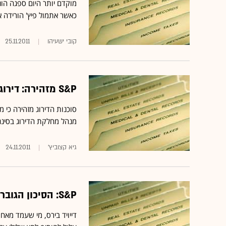
מוקדם יותר היום ספגה הונ
כאשר אתמול פיץ' הורידה 
קובי ישעיהו
25.11.2011
S&P מזהירה: דירוג האשראי של יפן עלול לרדת שוב
סוכנות הדירוג מזהירה כי
מנהל מחלקת הדירוג בסינגפו
גיא קצוביץ'
24.11.2011
S&P: הסיכון הגובר למיתון ישפיע לרעה על דירוג גוש האירו