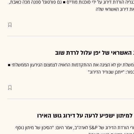
גריה הורדת דירוג על ידי סוכנות מודי'ס ■ גם פורטוגל ספגה מכה כואבת,
את דירוג האשראי שלה
 ממשלת יפן לא הציגה את ההתקדמות הראויה לצמצום הגירעון הממשלתי ■
ר: "ייתכן שנוריד הדירוג"
דייויד בירס, מי שעמד מאחורי הורדת הדירוג של S&P לארה"ב, אמר היום: "הסיכון של מיתון נוסף