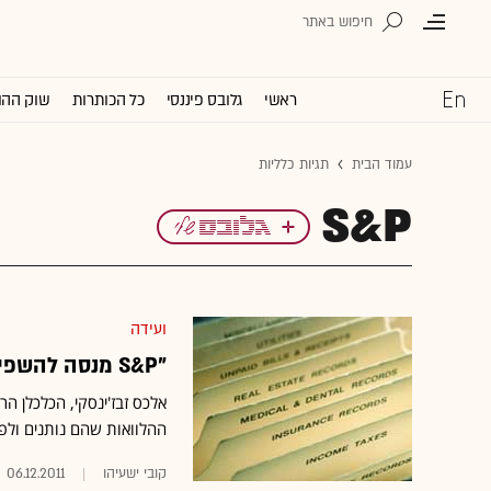
ראשי
גלובס פיננסי
כל הכותרות
שוק ההו
עמוד הבית
תגיות כלליות
S&P
ועידה
"S&P מנסה להשפיע על קבלת ההחלטות באירופה"
אלכס זבז'ינסקי, הכלכלן ה
ההלוואות שהם נותנים ולפ
קובי ישעיהו
06.12.2011