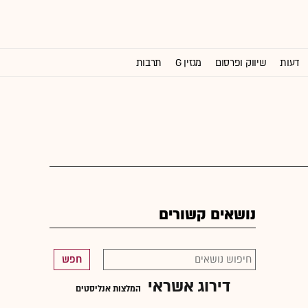
דעות
שיווק ופרסום
מגזין G
תרבות
וול סטריט ג'ורנל
נושאים קשורים
חפש
דירוג אשראי
המלצות אנליסטים