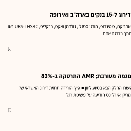
הבנקים JP מורגן, בנק אוף אמריקה, סיטיגרופ, מורגן סטנלי, גולדמן זאקס, ברקליס, HSBC ו-UBS ראו
חתך בדרגה אחת
בת; AMR התרסקה ב-83%
שרו החלק הבא בסיוע ליוון ■ פיץ' הורידה תחזית דירוג האשראי של
יקן איירליינס הודיעה על פשיטת רגל