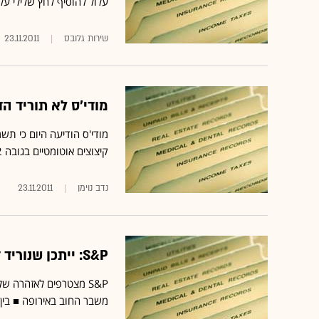
עלול להוסיף לחץ שלילי על 
שירות גלובס
23.11.2011
מודי'ס לא תוריד ה
קיצוצים אוטומטיים בגובה 1.2 טריליון דולר אשר ייכנס לתוקף בינואר 2013
נדב נוימן
23.11.2011
S&P: ייתכן שנוריד דירוג לבנקים הגדולים בארה"ב
S&P מצטרפים לאזהרה ש
משבר החוב באירופה ■ בין 