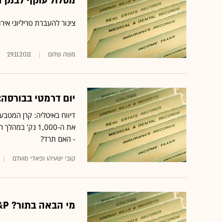
מסלול עוקף לבנק ה
צינור להעברת טריליוני אירו
משה שלום
29.11.2011
יום דרמטי בבורסה: ה
את ה-1,000 נק
- האם תרד?
קובי ישעיהו ופאדי מועלם
מי הבאה בתור? S&P הורידה את דירוג האשראי של בלגיה