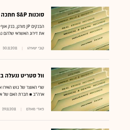
סוכנות S&P חתכה דירוג ל-15 בנקים בארה"ב ואירופה
את דירוג האשראי שלהם נ
קובי ישעיהו
30.11.2011
וול סטריט ננעלה במגמה מעור
שרי האוצר של גוש האירו אי
ארה"ב ■ חברת האם של אמר
פאדי מועלם
29.11.2011