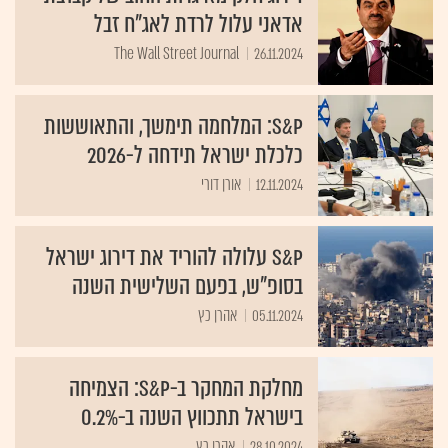
אדאני עלול לרדת לאג"ח זבל
The Wall Street Journal
26.11.2024
S&P: המלחמה תימשך, והתאוששות
כלכלת ישראל תידחה ל-2026
12.11.2024
אורן דורי
S&P עלולה להוריד את דירוג ישראל
בסופ"ש, בפעם השלישית השנה
05.11.2024
אהרן כץ
מחלקת המחקר ב-S&P: הצמיחה
בישראל תתכווץ השנה ב-0.2%
28.10.2024
אהרן כץ