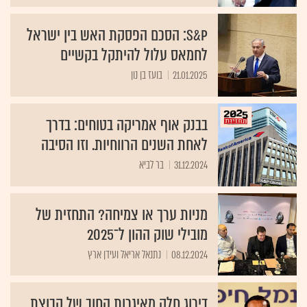
S&P: הסכם הפסקת האש בין ישראל
לחמאס עלול להיתקל בקשיים
21.01.2025
בועז בן נון
בבנק אוף אמריקה בטוחים: בדרך
לאחת השנים הרווחיות. וזו הסיבה
31.12.2024
בר לביא
מניות ערך או צמיחה? התחזית של
מובילי שוק ההון ל־2025
08.12.2024
נתנאל אריאל ועידן ארץ
דירוג חלק מאיגרות החוב של קבוצת