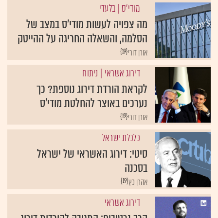
מודי'ס
| בלעדי
מה צפויה לעשות מודי'ס במצב של
הסלמה, והשאלה החריגה על ההייטק
{19}
אורן דורי
דירוג אשראי
| ניתוח
לקראת הורדת דירוג נוספת? כך
נערכים באוצר להחלטת מודי'ס
{19}
אורן דורי
כלכלת ישראל
סיטי: דירוג האשראי של ישראל
בסכנה
{19}
אהרן כץ
דירוג אשראי