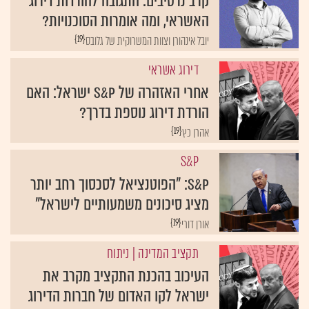
קרב נרטיבים: התגובה להורדות דירוג
האשראי, ומה אומרות הסוכנויות?
{19}
יובל אינהורן וצוות המשרוקית של גלובס
דירוג אשראי
אחרי האזהרה של S&P ישראל: האם
הורדת דירוג נוספת בדרך?
{19}
אהרן כץ
S&P
S&P: "הפוטנציאל לסכסוך רחב יותר
מציג סיכונים משמעותיים לישראל"
{19}
אורן דורי
תקציב המדינה
| ניתוח
העיכוב בהכנת התקציב מקרב את
ישראל לקו האדום של חברות הדירוג