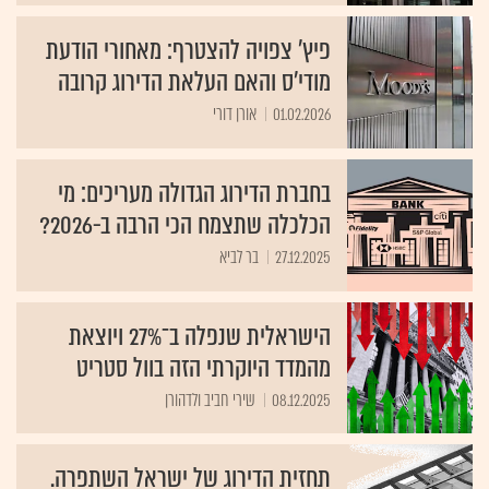
פיץ' צפויה להצטרף: מאחורי הודעת
מודי'ס והאם העלאת הדירוג קרובה
01.02.2026
אורן דורי
בחברת הדירוג הגדולה מעריכים: מי
הכלכלה שתצמח הכי הרבה ב-2026?
27.12.2025
בר לביא
הישראלית שנפלה ב־27% ויוצאת
מהמדד היוקרתי הזה בוול סטריט
08.12.2025
שירי חביב ולדהורן
תחזית הדירוג של ישראל השתפרה.