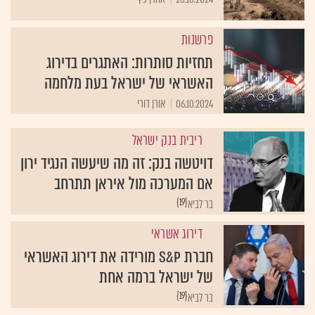
פרשנות
תחזיות סותרות: האתגרים בדירוג
האשראי של ישראל בעת מלחמה
06.10.2024
אורן דורי
ריבית בנק ישראל
דויטשה בנק: זה מה שיעשה הנגיד ירון
אם המערכה מול איראן תתרחב
{19}
בר לביא
דירוג אשראי
חברת S&P מורידה את דירוג האשראי
של ישראל ברמה אחת
{19}
בר לביא