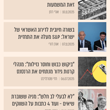
זאת המשמעות
10.11.2025
אורי רוזן
בשורה חיובית לדירוג האשראי של
ישראל: S&P מעלה את התחזית
07.11.2025
אורן דורי
"ביקוש כבוש וחוסר נזילות": מנהלי
קרנות גידור מנתחים את הרנסנס
06.07.2025
חזי שטרנליכט
"לא לבעלי לב חלש": מניה ששוברת
שיאים - ועוד 4 כתבות על השווקים