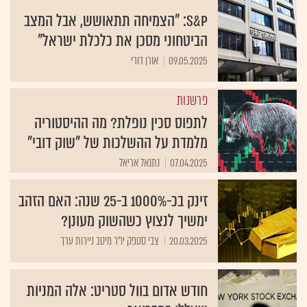
S&P: "הצמיחה תתאושש, אבל המצב
הביטחוני מסכן את כלכלת ישראל"
09.05.2025
אורן דורי
פרשנות
לתפוס סכין נופלת? מה ההיסטוריה
מלמדת על ההשלכות של "שוק דובי"
07.04.2025
נתנאל אריאל
זינק בכ-1000% ב-25 שנה: האם הזהב
ימשיך לנצוץ כשהשוק מעונן?
20.03.2025
צבי סטפק יו"ר מיטב ניירות ערך
חודש אדום בוול סטריט: אלה המניות