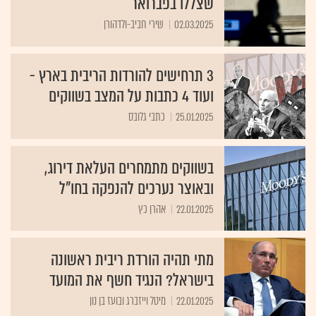
שצללו בפברואר
02.03.2025
שירי חביב-ולדהורן
3 תרחישים להורדות הריבית בארץ -
ועוד 4 כתבות על המצב בשווקים
25.01.2025
כתבי גלובס
בשווקים מתמחרים העלאת דירוג,
ובאוצר נערכים להנפקה בחו"ל
22.01.2025
אהרן כץ
מתי תהיה הורדת ריבית ראשונה
בישראל? הנגיד חשף את המועד
22.01.2025
מיטל וייזברג ובועז בן נון