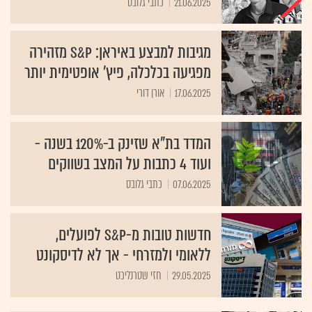
21.06.2025
כתבי גלובס
מגיבות למבצע באיראן: S&P מזהירה
מפגיעה בכלכלה, פיץ' אופטימית יותר
17.06.2025
אורן דורי
המדד בת"א שזינק ב-120% בשנה -
ועוד 4 כתבות על המצב בשווקים
07.06.2025
כתבי גלובס
חדשות טובות מ-S&P לפועלים,
ללאומי ולמזרחי - אך לא לדיסקונט
29.05.2025
חזי שטרנליכט