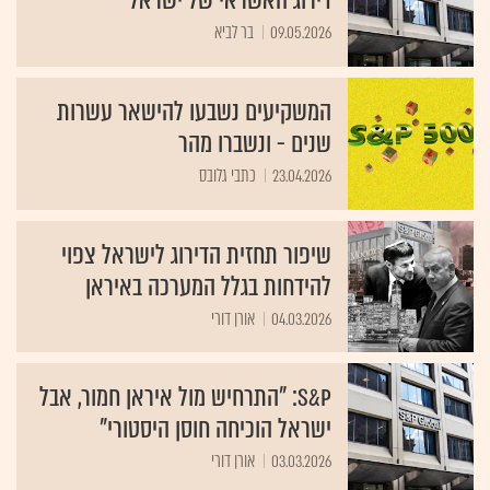
דירוג האשראי של ישראל
09.05.2026
בר לביא
המשקיעים נשבעו להישאר עשרות
שנים - ונשברו מהר
23.04.2026
כתבי גלובס
שיפור תחזית הדירוג לישראל צפוי
להידחות בגלל המערכה באיראן
04.03.2026
אורן דורי
S&P: "התרחיש מול איראן חמור, אבל
ישראל הוכיחה חוסן היסטורי"
03.03.2026
אורן דורי