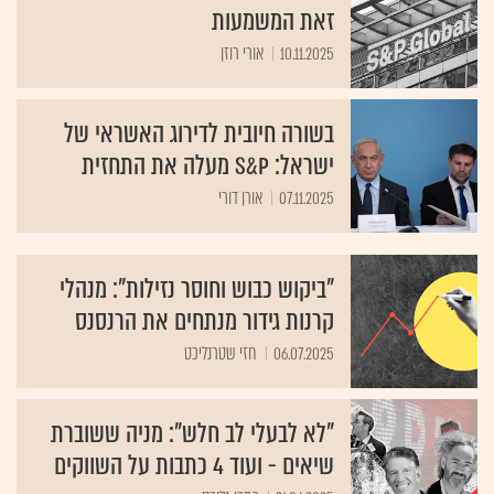
זאת המשמעות
10.11.2025
אורי רוזן
בשורה חיובית לדירוג האשראי של
ישראל: S&P מעלה את התחזית
07.11.2025
אורן דורי
"ביקוש כבוש וחוסר נזילות": מנהלי
קרנות גידור מנתחים את הרנסנס
06.07.2025
חזי שטרנליכט
"לא לבעלי לב חלש": מניה ששוברת
שיאים - ועוד 4 כתבות על השווקים