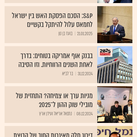
S&P: הסכם הפסקת האש בין ישראל
לחמאס עלול להיתקל בקשיים
21.01.2025
בועז בן נון
בבנק אוף אמריקה בטוחים: בדרך
לאחת השנים הרווחיות. וזו הסיבה
31.12.2024
בר לביא
מניות ערך או צמיחה? התחזית של
מובילי שוק ההון ל־2025
08.12.2024
נתנאל אריאל ועידן ארץ
דירוג חלק מאיגרות החוב של קבוצת