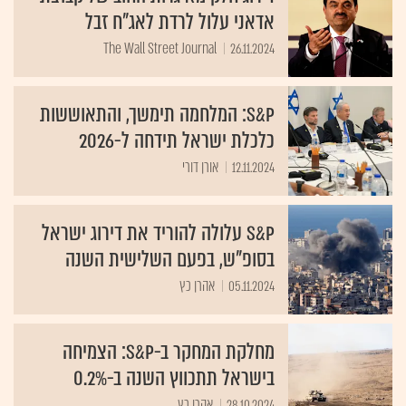
אדאני עלול לרדת לאג"ח זבל
The Wall Street Journal
26.11.2024
S&P: המלחמה תימשך, והתאוששות
כלכלת ישראל תידחה ל-2026
12.11.2024
אורן דורי
S&P עלולה להוריד את דירוג ישראל
בסופ"ש, בפעם השלישית השנה
05.11.2024
אהרן כץ
מחלקת המחקר ב-S&P: הצמיחה
בישראל תתכווץ השנה ב-0.2%
28.10.2024
אהרן כץ