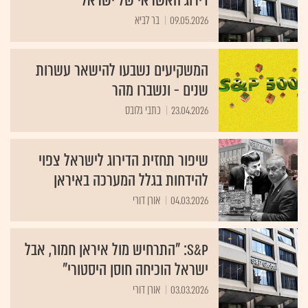
דירוג האשראי של ישראל
09.05.2026
בר לביא
המשקיעים נשבעו להישאר עשרות
שנים - ונשברו מהר
23.04.2026
כתבי גלובס
שיפור תחזית הדירוג לישראל צפוי
להידחות בגלל המערכה באיראן
04.03.2026
אורן דורי
S&P: "התרחיש מול איראן חמור, אבל
ישראל הוכיחה חוסן היסטורי"
03.03.2026
אורן דורי