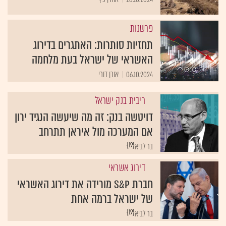
פרשנות
תחזיות סותרות: האתגרים בדירוג
האשראי של ישראל בעת מלחמה
06.10.2024
אורן דורי
ריבית בנק ישראל
דויטשה בנק: זה מה שיעשה הנגיד ירון
אם המערכה מול איראן תתרחב
{19}
בר לביא
דירוג אשראי
חברת S&P מורידה את דירוג האשראי
של ישראל ברמה אחת
{19}
בר לביא