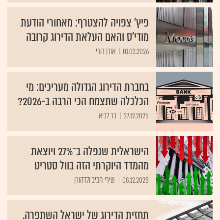
פיץ' צפויה להצטרף: מאחורי הודעת
מודי'ס והאם העלאת הדירוג קרובה
01.02.2026
אורן דורי
בחברת הדירוג הגדולה מעריכים: מי
הכלכלה שתצמח הכי הרבה ב-2026?
27.12.2025
בר לביא
הישראלית שנפלה ב־27% ויוצאת
מהמדד היוקרתי הזה בוול סטריט
08.12.2025
שירי חביב ולדהורן
תחזית הדירוג של ישראל השתפרה.