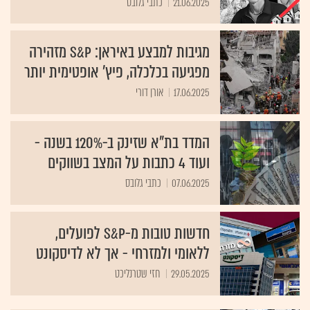
21.06.2025
כתבי גלובס
מגיבות למבצע באיראן: S&P מזהירה
מפגיעה בכלכלה, פיץ' אופטימית יותר
17.06.2025
אורן דורי
המדד בת"א שזינק ב-120% בשנה -
ועוד 4 כתבות על המצב בשווקים
07.06.2025
כתבי גלובס
חדשות טובות מ-S&P לפועלים,
ללאומי ולמזרחי - אך לא לדיסקונט
29.05.2025
חזי שטרנליכט