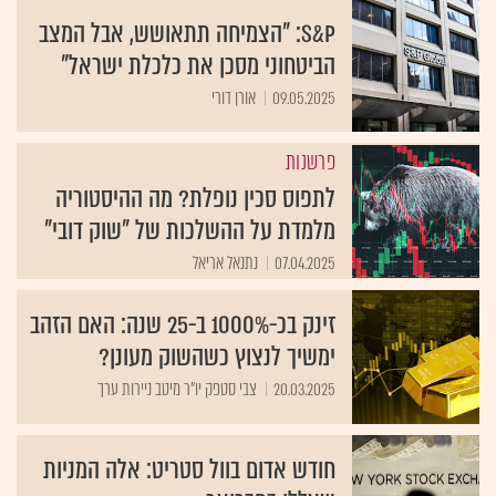
S&P: "הצמיחה תתאושש, אבל המצב
הביטחוני מסכן את כלכלת ישראל"
09.05.2025
אורן דורי
פרשנות
לתפוס סכין נופלת? מה ההיסטוריה
מלמדת על ההשלכות של "שוק דובי"
07.04.2025
נתנאל אריאל
זינק בכ-1000% ב-25 שנה: האם הזהב
ימשיך לנצוץ כשהשוק מעונן?
20.03.2025
צבי סטפק יו"ר מיטב ניירות ערך
חודש אדום בוול סטריט: אלה המניות