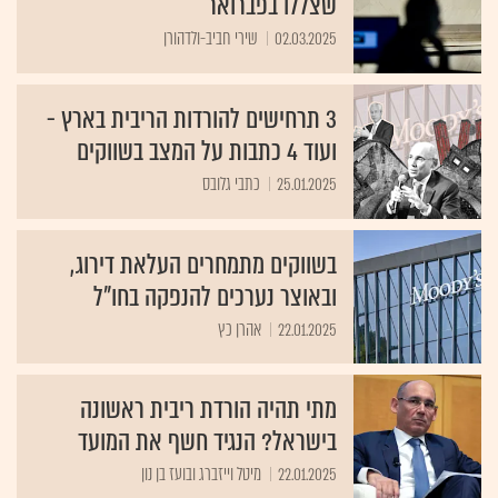
שצללו בפברואר
02.03.2025
שירי חביב-ולדהורן
3 תרחישים להורדות הריבית בארץ -
ועוד 4 כתבות על המצב בשווקים
25.01.2025
כתבי גלובס
בשווקים מתמחרים העלאת דירוג,
ובאוצר נערכים להנפקה בחו"ל
22.01.2025
אהרן כץ
מתי תהיה הורדת ריבית ראשונה
בישראל? הנגיד חשף את המועד
22.01.2025
מיטל וייזברג ובועז בן נון