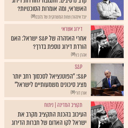
קרב נרטיבים: התגובה להורדות דירוג
האשראי, ומה אומרות הסוכנויות?
{19}
יובל אינהורן וצוות המשרוקית של גלובס
דירוג אשראי
אחרי האזהרה של S&P ישראל: האם
הורדת דירוג נוספת בדרך?
{19}
אהרן כץ
S&P
S&P: "הפוטנציאל לסכסוך רחב יותר
מציג סיכונים משמעותיים לישראל"
{19}
אורן דורי
תקציב המדינה
| ניתוח
העיכוב בהכנת התקציב מקרב את
ישראל לקו האדום של חברות הדירוג