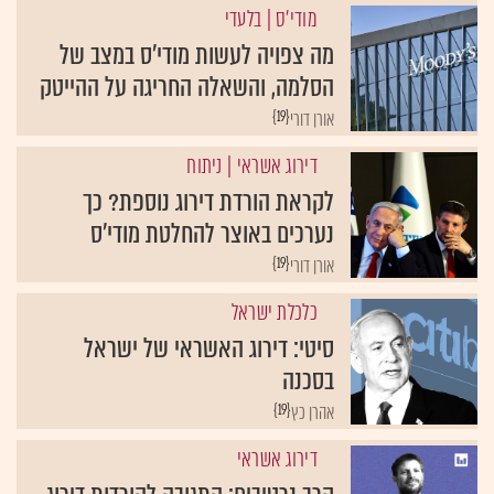
מודי'ס
| בלעדי
מה צפויה לעשות מודי'ס במצב של
הסלמה, והשאלה החריגה על ההייטק
{19}
אורן דורי
דירוג אשראי
| ניתוח
לקראת הורדת דירוג נוספת? כך
נערכים באוצר להחלטת מודי'ס
{19}
אורן דורי
כלכלת ישראל
סיטי: דירוג האשראי של ישראל
בסכנה
{19}
אהרן כץ
דירוג אשראי