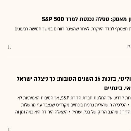
אסק: טסלה נכנסת למדד S&P 500
ת תצטרף למדד היוקרתי לאחר שהציגה רווחים במשך חמישה רבעונים
17
למרות השיתוק הפוליטי, בזכות 15 השנים הטובות: כך ניצלה ישראל
י. בינתיים
שר האוצר ורה"מ מיהרו לקחת קרדיט על החלטת חברת הדירוג S&P, אך הסיבות האמיתיות לא
 הכלכלה הישראלית נהנית בינתיים מקרדיט שנצבר ע"י ממשלות
דירוג ומהגב החזק של בנק ישראל • השאלה היחידה היא כמה זמן זה