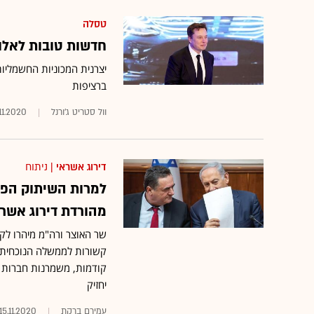
טסלה
חדשות טובות לאלון מ
יצרנית המכוניות החשמליו
ברציפות
וול סטריט ג'ורנל
.11.2020
דירוג אשראי
| ניתוח
מהורדת דירוג אשרא
קשורות לממשלה הנוכחית •
קודמות, משמרנות חברות ה
יחזיק
עמירם ברקת
15.11.2020