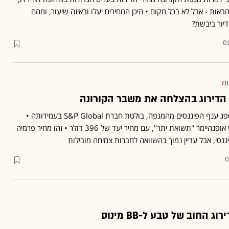
באות - אבל לא בכל מקום • היכן המחירים יעלו ובאיזה שיעור, ומהם
יור ביבשת?
01
וח
 הדירוג בהצלחה את משבר הקורונה
אל מול הפגיעה הקשה שספג ענף הפיננסים מהמגפה, בולטת חברת S&P Global בעמידותה •
מניית SPGI מדורגת על-ידי אופנהיימר "תשואת יתר", עם מחיר יעד של 396 דולר • זהו מחיר פרמיה
סי, אבל עדיין נמוך בהשוואה לחברות צמיחה מובילות
0