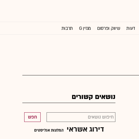
דעות
שיווק ופרסום
מגזין G
תרבות
וול סטריט ג'ורנל
נושאים קשורים
חפש
דירוג אשראי
המלצות אנליסטים