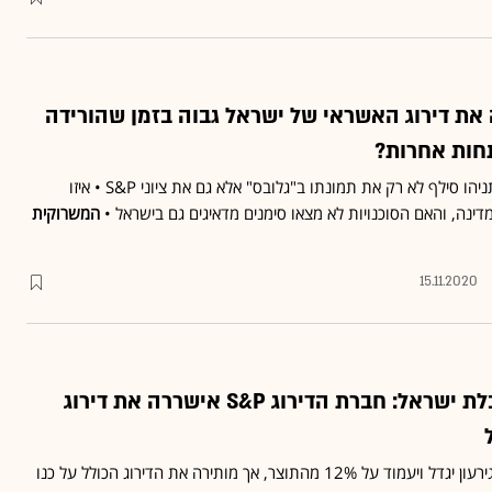
שאירה את דירוג האשראי של ישראל גבוה בזמן שהורידה
תחות אחרות?
בציוץ על דירוג האשראי, נתניהו סילף לא רק את תמונתו ב"גלובס" אלא גם את ציוני S&P • איזו
 מדינה, והאם הסוכנויות לא מצאו סימנים מדאיגים גם בישראל •
המשרוקית
15.11.2020
חדשות טובות לכלכלת ישראל: חברת הדירוג S&P אישררה את דירוג
חברת הדירוג מעריכה כי הגירעון יגדל ויעמוד על 12% מהתוצר, אך מותירה את הדירוג הכולל על כנו