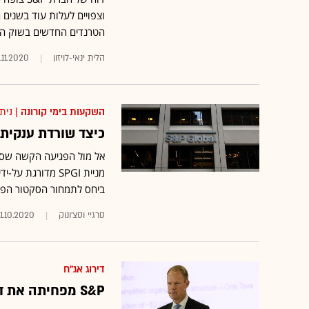
וצפויים לעלות עוד בשנים ה
הטרנדים החדשים בשוק הד
הלית ינאי-לויזון
.11.2020
השקעות בימי קורונה
| נית
כיצד שורדת ענקית
ביחס לתמחור הסקטור הפיננ
סרגיי וסצ'ונוק
1.10.2020
דירוג אג"ח
S&P מפחיתה את דירוג החוב של טבע ל-BB מינוס