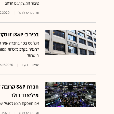
ציבור המשקיעים הרחב
וול סטריט ג'ורנל
12.2020
בכיר ב-S&P: זו נקודת העוצמה הגדולה ביותר של ישראל
אנליסט בכיר בחברה אמר כי
למגמה בקרב כלכלות מפותח
הישראלי
עמירם ברקת
14.12.2020
מיליארד דולר
אם העסקה תצא לפועל ישול
וול סטריט ג'ורנל
11.2020