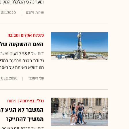
ומעריכה כי הכלכלה המקומי
שירות גלובס
13.11.2020
כלכלת אקלים וסביבה
האם ההשקעה של אר
דוח של S&P קבע
נקודת מפנה מכרעת במדיניו
הזו דווקא מאיימת על מאגר
שני אשכנזי
03.11.2020
נדל"ן באירופה
| ניתוח
המשבר לא הגיע למח
ממשיך להתייקר
דוח של ח