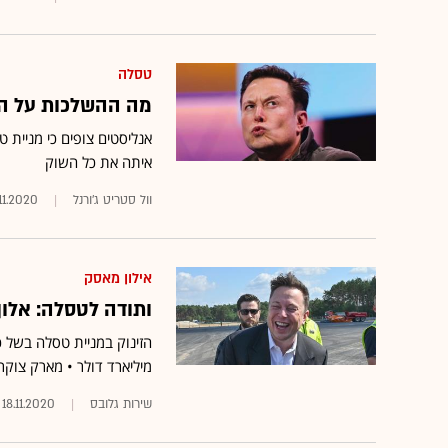
טסלה
מה ההשלכות על המשק
אנליסטים צופים כי מניית 
איתה את כל השוק
וול סטריט ג'ורנל
.11.2020
אילון מאסק
ותודה לטסלה: אלו
מיליארד דולר • מארק צוקרברג י
שירות גלובס
18.11.2020